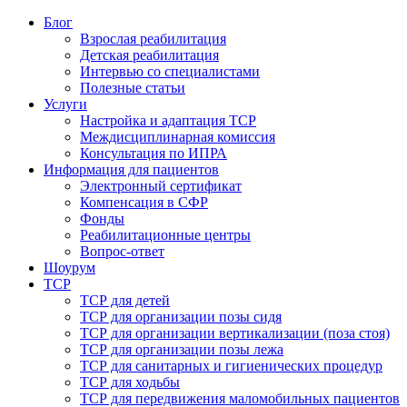
Блог
Взрослая реабилитация
Детская реабилитация
Интервью со специалистами
Полезные статьи
Услуги
Настройка и адаптация ТСР
Междисциплинарная комиссия
Консультация по ИПРА
Информация для пациентов
Электронный сертификат
Компенсация в СФР
Фонды
Реабилитационные центры
Вопрос-ответ
Шоурум
ТСР
ТСР для детей
ТСР для организации позы сидя
ТСР для организации вертикализации (поза стоя)
ТСР для организации позы лежа
ТСР для санитарных и гигиенических процедур
ТСР для ходьбы
ТСР для передвижения маломобильных пациентов