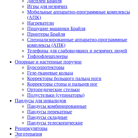
Дисплеи Брайля
Игры для незрячих
Мобильные аппаратно-программные комплексы
(АПК)
Нагреватели
Пишущие машинки Брайля
Принтеры Брайля
Специализированные аппаратно-программные
комплексы (АПК)
Телефоны для слабовидящих и незрячих людей
Тифлофлешплееры
Опорные и настенные поручни
Бурсопротекторы
Геле-тканевые кольца
Корректоры большого пальца ноги
Корректоры стопы и пальцев ног
Ортопедические стельки
Полустельки (супинаторы)
Пандусы для инвалидов
Пандусы комбинированные
Пандусы перекатные
Пандусы складные
Пандусы телескопические
Рециркуляторы
Эрготерапия