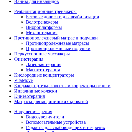
Ванны для инвалидов
Реабилитационные тренажеры
Беговые дорожки для реабилитации
Велотренажеры
Виброплатформы
Механотерапия
Противопролежневый матрас и подушки
Противопролежневые матрасы
Противопролежневые подушки
Перкуссионные массажеры
Физиотерапия
Лазерная терапия
Магнитотерапия
Кислородные концентраторы
VitaMove
Бандажи, ортезы, корсеты и корректоры осанки
Инвалидные коляски
Кинезотерапия
Матрасы для медицинских кроватей
Нарушения зрения
Видеоувеличители
Вспомогательные устройства
Гаджеты для слабовидящих и незрячих