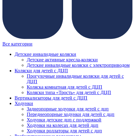
Все категории
Детские инвалидные коляски
Детские активные кресла-коляски
Детские инвалидные коляски с электроприводом
Коляски для детей с ДЦП
Прогулочные инвалидные коляски для детей с
ДЦП
Коляска комнатная для детей с ДЦП
Коляски типа «Трость» для детей с ДЦП
Вертикализаторы для детей с ДЦП
Ходунки
Заднеопорные ходунки для детей с дцп
Переднеопорные ходунки для детей с дцп
Ходунки детские дцп с поддержкой
Ходунки на колесах для детей дцп
Ходунки роллаторы для детей с дцп