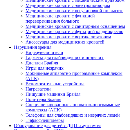
Медицинские кровати с механическим приводом
Медицинские кровати с электроприводом
Медицинские кровати с регулировкой по высоте
Медицинские кровати с функцией
переворачивания больного
Медицинские кровати с санитарным оснащением
Медицинские кровати с функцией кардиокресло
Медицинские кровати с вертикализатором
Аксессуары для медицинских кроватей
Нарушения зрения
Видеоувеличители
Гаджеты для слабовидящих и незрячих
Дисплеи Брайля
Игры для незрячих
Мобильные аппаратно-программные комплексы
(АПК)
Вспомогательные устройства
Нагреватели
Пишущие машинки Брайля
Принтеры Брайля
Специализированные аппаратно-программные
комплексы (АПК)
Телефоны для слабовидящих и незрячих людей
Тифлофлешплееры
Оборудование для детей с ДЦП и аутизмом