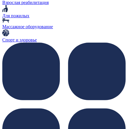
Взрослая реабилитация
Для пожилых
Массажное оборудование
Спорт и здоровье