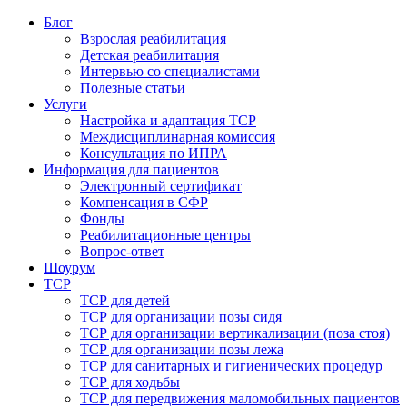
Блог
Взрослая реабилитация
Детская реабилитация
Интервью со специалистами
Полезные статьи
Услуги
Настройка и адаптация ТСР
Междисциплинарная комиссия
Консультация по ИПРА
Информация для пациентов
Электронный сертификат
Компенсация в СФР
Фонды
Реабилитационные центры
Вопрос-ответ
Шоурум
ТСР
ТСР для детей
ТСР для организации позы сидя
ТСР для организации вертикализации (поза стоя)
ТСР для организации позы лежа
ТСР для санитарных и гигиенических процедур
ТСР для ходьбы
ТСР для передвижения маломобильных пациентов