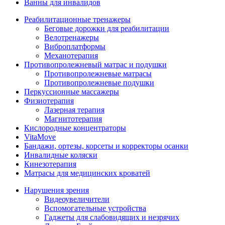
Ванны для инвалидов
Реабилитационные тренажеры
Беговые дорожки для реабилитации
Велотренажеры
Виброплатформы
Механотерапия
Противопролежневый матрас и подушки
Противопролежневые матрасы
Противопролежневые подушки
Перкуссионные массажеры
Физиотерапия
Лазерная терапия
Магнитотерапия
Кислородные концентраторы
VitaMove
Бандажи, ортезы, корсеты и корректоры осанки
Инвалидные коляски
Кинезотерапия
Матрасы для медицинских кроватей
Нарушения зрения
Видеоувеличители
Вспомогательные устройства
Гаджеты для слабовидящих и незрячих