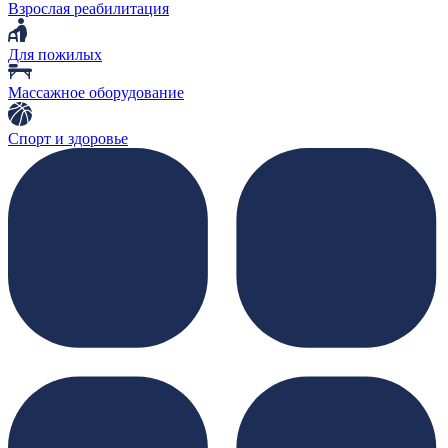
Взрослая реабилитация
Для пожилых
Массажное оборудование
Спорт и здоровье