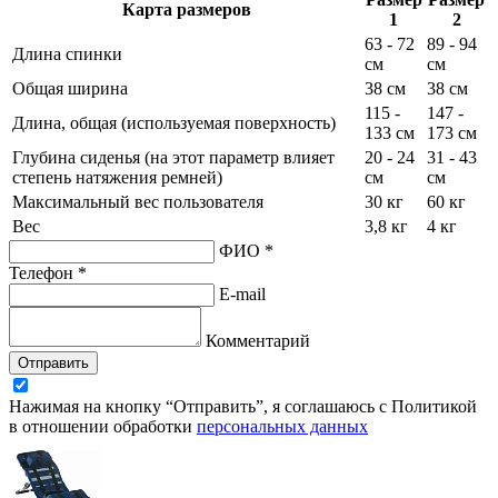
Карта размеров
1
2
63 - 72
89 - 94
Длина спинки
см
см
Общая ширина
38 см
38 см
115 -
147 -
Длина, общая (используемая поверхность)
133 см
173 см
Глубина сиденья (на этот параметр влияет
20 - 24
31 - 43
степень натяжения ремней)
см
см
Максимальный вес пользователя
30 кг
60 кг
Вес
3,8 кг
4 кг
ФИО *
Телефон *
E-mail
Комментарий
Отправить
Нажимая на кнопку “Отправить”, я соглашаюсь с Политикой
в отношении обработки
персональных данных