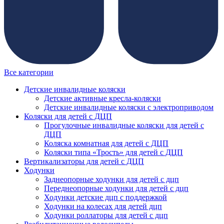
Все категории
Детские инвалидные коляски
Детские активные кресла-коляски
Детские инвалидные коляски с электроприводом
Коляски для детей с ДЦП
Прогулочные инвалидные коляски для детей с
ДЦП
Коляска комнатная для детей с ДЦП
Коляски типа «Трость» для детей с ДЦП
Вертикализаторы для детей с ДЦП
Ходунки
Заднеопорные ходунки для детей с дцп
Переднеопорные ходунки для детей с дцп
Ходунки детские дцп с поддержкой
Ходунки на колесах для детей дцп
Ходунки роллаторы для детей с дцп