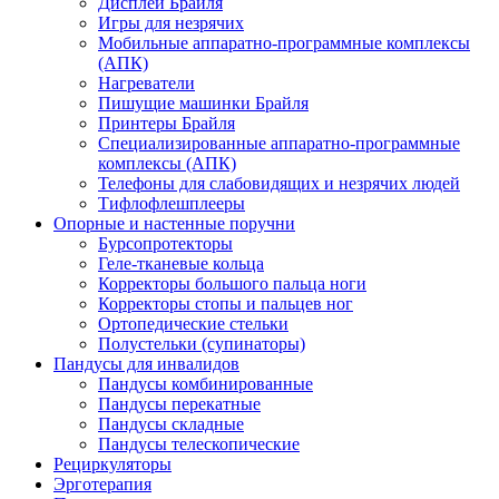
Дисплеи Брайля
Игры для незрячих
Мобильные аппаратно-программные комплексы
(АПК)
Нагреватели
Пишущие машинки Брайля
Принтеры Брайля
Специализированные аппаратно-программные
комплексы (АПК)
Телефоны для слабовидящих и незрячих людей
Тифлофлешплееры
Опорные и настенные поручни
Бурсопротекторы
Геле-тканевые кольца
Корректоры большого пальца ноги
Корректоры стопы и пальцев ног
Ортопедические стельки
Полустельки (супинаторы)
Пандусы для инвалидов
Пандусы комбинированные
Пандусы перекатные
Пандусы складные
Пандусы телескопические
Рециркуляторы
Эрготерапия