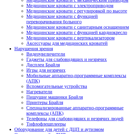
Медицинские кровати с механическим приводом
Медицинские кровати с электроприводом
Медицинские кровати с регулировкой по высоте
Медицинские кровати с функцией
переворачивания больного
Медицинские кровати с санитарным оснащением
Медицинские кровати с функцией кардиокресло
Медицинские кровати с вертикализатором
Аксессуары для медицинских кроватей
Нарушения зрения
Видеоувеличители
Гаджеты для слабовидящих и незрячих
Дисплеи Брайля
Игры для незрячих
Мобильные аппаратно-программные комплексы
(АПК)
Вспомогательные устройства
Нагреватели
Пишущие машинки Брайля
Принтеры Брайля
Специализированные аппаратно-программные
комплексы (АПК)
Телефоны для слабовидящих и незрячих людей
Тифлофлешплееры
Оборудование для детей с ДЦП и аутизмом