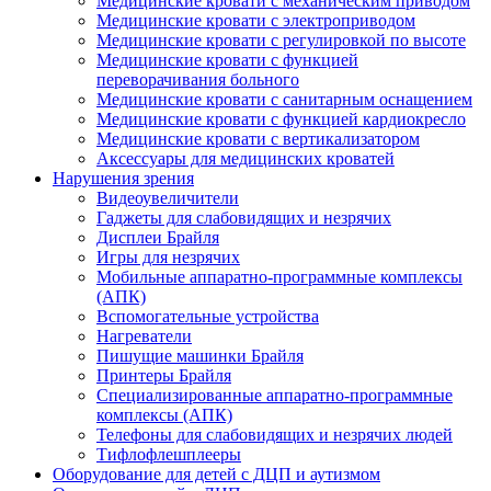
Медицинские кровати с механическим приводом
Медицинские кровати с электроприводом
Медицинские кровати с регулировкой по высоте
Медицинские кровати с функцией
переворачивания больного
Медицинские кровати с санитарным оснащением
Медицинские кровати с функцией кардиокресло
Медицинские кровати с вертикализатором
Аксессуары для медицинских кроватей
Нарушения зрения
Видеоувеличители
Гаджеты для слабовидящих и незрячих
Дисплеи Брайля
Игры для незрячих
Мобильные аппаратно-программные комплексы
(АПК)
Вспомогательные устройства
Нагреватели
Пишущие машинки Брайля
Принтеры Брайля
Специализированные аппаратно-программные
комплексы (АПК)
Телефоны для слабовидящих и незрячих людей
Тифлофлешплееры
Оборудование для детей с ДЦП и аутизмом