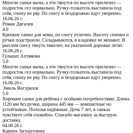
Многие санки малы, а эти тянутся по высоте прилично —
подросток сел нормально. Ручку-толкатель выставила под
себя, спину не рву. По снегу и бездорожью идут уверенно.
16.06.26 г.
Роман Дягилев
4.0
Крепкие санки для зимы, по снегу отлично. Высоту спинки и
ручки подстроили. Складываются, в кладовке не мешают. В
рыхлом снегу тянуть тяжелее, на укатанной дорожке летят.
16.06.26 г.
Гульшат Ахтямова
5.0
Многие санки малы, а эти тянутся по высоте прилично —
подросток сел нормально. Ручку-толкатель выставила под
себя, спину не рву. По снегу и бездорожью идут уверенно.
16.06.26 г.
Эмиль Янгуразов
5.0
Хорошие санки для ребёнка с особыми потребностями. Длина
1120 мм без ручки, ширина 445 мм — компактные но
устойчивые. Полозья надёжные. Дочь 7 лет, в санках
чувствует себя спокойно. Спасибо магазину за быструю
доставку.
04.06.26 г.
Карина Загидуллина