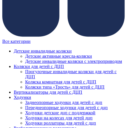
Все категории
Детские инвалидные коляски
Детские активные кресла-коляски
Детские инвалидные коляски с электроприводом
Коляски для детей с ДЦП
Прогулочные инвалидные коляски для детей с
ДЦП
Коляска комнатная для детей с ДЦП
Коляски типа «Трость» для детей с ДЦП
Вертикализаторы для детей с ДЦП
Ходунки
Заднеопорные ходунки для детей с дцп
Переднеопорные ходунки для детей с дцп
Ходунки детские дцп с поддержкой
Ходунки на колесах для детей дцп
Ходунки роллаторы для детей с дцп