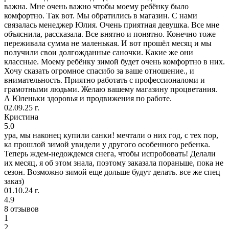
важна. Мне очень важно чтобы моему ребёнку было
комфортно. Так вот. Мы обратились в магазин. С нами
связалась менеджер Юлия. Очень приятная девушка. Все мне
объяснила, рассказала. Все внятно и понятно. Конечно тоже
переживала сумма не маленькая. И вот прошёл месяц и мы
получили свои долгожданные саночки. Какие же они
классные. Моему ребёнку зимой будет очень комфортно в них.
Хочу сказать огромное спасибо за ваше отношение., и
внимательность. Приятно работать с профессионаломи и
грамотными людьми. Желаю вашему магазину процветания.
А Юленьки здоровья и продвижения по работе.
02.09.25 г.
Кристина
5.0
ура, мы наконец купили санки! мечтали о них год, с тех пор,
ка прошлой зимой увидели у другого особенного ребенка.
Теперь ждем-недождемся снега, чтобы испробовать! Делали
их месяц, я об этом знала, поэтому заказала пораньше, пока не
сезон. Возможно зимой еще дольше будут делать. все же спец
заказ)
01.10.24 г.
4.9
8 отзывов
1
2