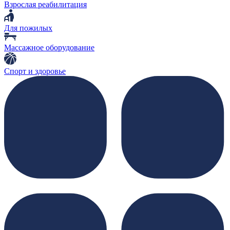
Взрослая реабилитация
Для пожилых
Массажное оборудование
Спорт и здоровье