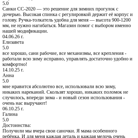
5.0
Санки СС-2020 — это решение для зимних прогулок с
дочерью. Высокая спинка с регулировкой держит её корпус и
голову. Ручка-толкатель удобна для меня — высота 900-1200
мм, не нужно нагибаться. Магазин помог с выбором именно
нашей модификации.
04.06.26 г.
Елизавета
5.0
все хорошо, сани рабочие, все механизмы, все крепления -
работали всю зиму исправно, управлять достаточно удобно и
комфортно!
14.10.25 г.
Анна
5.0
мне нравится абсолютно все, использовали всю зиму,
никаких нареканий. Скользят хорошо, никаких поломок не
случилось, впереди зима - и новый сезон использования -
очень нас выручают!
06.10.25 г.
Галина
5.0
Достоинства:
Получили мы вчера свои саночки. Я мама особенного
ребёнка. И для меня каждая деталь и каждая мелочь очень