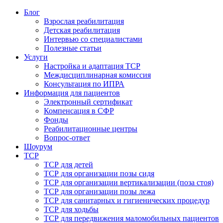
Блог
Взрослая реабилитация
Детская реабилитация
Интервью со специалистами
Полезные статьи
Услуги
Настройка и адаптация ТСР
Междисциплинарная комиссия
Консультация по ИПРА
Информация для пациентов
Электронный сертификат
Компенсация в СФР
Фонды
Реабилитационные центры
Вопрос-ответ
Шоурум
ТСР
ТСР для детей
ТСР для организации позы сидя
ТСР для организации вертикализации (поза стоя)
ТСР для организации позы лежа
ТСР для санитарных и гигиенических процедур
ТСР для ходьбы
ТСР для передвижения маломобильных пациентов