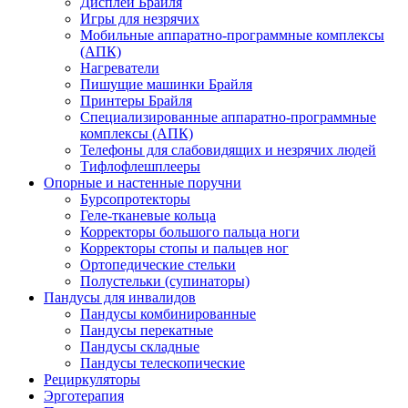
Дисплеи Брайля
Игры для незрячих
Мобильные аппаратно-программные комплексы
(АПК)
Нагреватели
Пишущие машинки Брайля
Принтеры Брайля
Специализированные аппаратно-программные
комплексы (АПК)
Телефоны для слабовидящих и незрячих людей
Тифлофлешплееры
Опорные и настенные поручни
Бурсопротекторы
Геле-тканевые кольца
Корректоры большого пальца ноги
Корректоры стопы и пальцев ног
Ортопедические стельки
Полустельки (супинаторы)
Пандусы для инвалидов
Пандусы комбинированные
Пандусы перекатные
Пандусы складные
Пандусы телескопические
Рециркуляторы
Эрготерапия