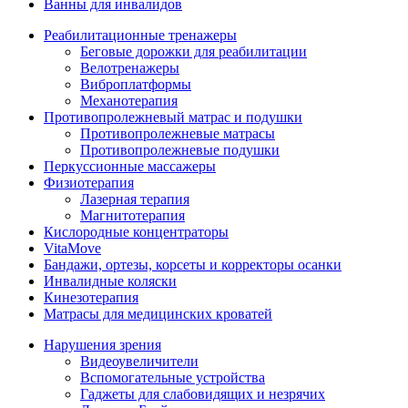
Ванны для инвалидов
Реабилитационные тренажеры
Беговые дорожки для реабилитации
Велотренажеры
Виброплатформы
Механотерапия
Противопролежневый матрас и подушки
Противопролежневые матрасы
Противопролежневые подушки
Перкуссионные массажеры
Физиотерапия
Лазерная терапия
Магнитотерапия
Кислородные концентраторы
VitaMove
Бандажи, ортезы, корсеты и корректоры осанки
Инвалидные коляски
Кинезотерапия
Матрасы для медицинских кроватей
Нарушения зрения
Видеоувеличители
Вспомогательные устройства
Гаджеты для слабовидящих и незрячих