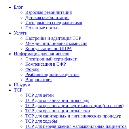
Блог
Взрослая реабилитация
Детская реабилитация
Интервью со специалистами
Полезные статьи
Услуги
Настройка и адаптация ТСР
Междисциплинарная комиссия
Консультация по ИПРА
Информация для пациентов
Электронный сертификат
Компенсация в СФР
Фонды
Реабилитационные центры
Вопрос-ответ
Шоурум
ТСР
ТСР для детей
ТСР для организации позы сидя
ТСР для организации вертикализации (поза стоя)
ТСР для организации позы лежа
ТСР для санитарных и гигиенических процедур
ТСР для ходьбы
ТСР для передвижения маломобильных пациентов