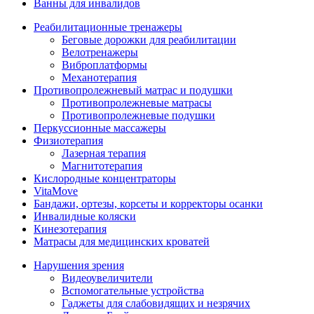
Ванны для инвалидов
Реабилитационные тренажеры
Беговые дорожки для реабилитации
Велотренажеры
Виброплатформы
Механотерапия
Противопролежневый матрас и подушки
Противопролежневые матрасы
Противопролежневые подушки
Перкуссионные массажеры
Физиотерапия
Лазерная терапия
Магнитотерапия
Кислородные концентраторы
VitaMove
Бандажи, ортезы, корсеты и корректоры осанки
Инвалидные коляски
Кинезотерапия
Матрасы для медицинских кроватей
Нарушения зрения
Видеоувеличители
Вспомогательные устройства
Гаджеты для слабовидящих и незрячих