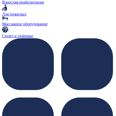
Взрослая реабилитация
Для пожилых
Массажное оборудование
Спорт и здоровье