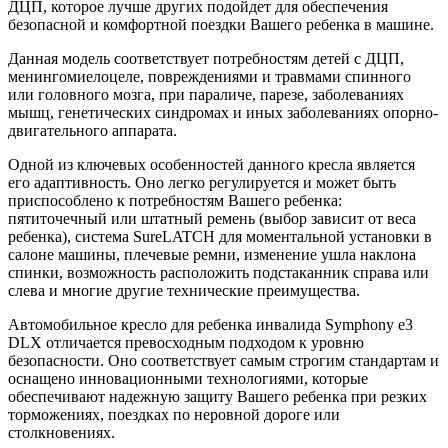
ДЦП, которое лучше других подойдет для обеспечения
безопасной и комфортной поездки Вашего ребенка в машине.
Данная модель соответствует потребностям детей с ДЦП,
менингомиелоцеле, повреждениями и травмами спинного
или головного мозга, при параличе, парезе, заболеваниях
мышц, генетических синдромах и иных заболеваниях опорно-
двигательного аппарата.
Одной из ключевых особенностей данного кресла является
его адаптивность. Оно легко регулируется и может быть
приспособлено к потребностям Вашего ребенка:
пятиточечный или штатный ремень (выбор зависит от веса
ребенка), система SureLATCH для моментальной установки в
салоне машины, плечевые ремни, изменение ушла наклона
спинки, возможность расположить подстаканник справа или
слева и многие другие технические преимущества.
Автомобильное кресло для ребенка инвалида Symphony e3
DLX отличается превосходным подходом к уровню
безопасности. Оно соответствует самым строгим стандартам и
оснащено инновационными технологиями, которые
обеспечивают надежную защиту Вашего ребенка при резких
торможениях, поездках по неровной дороге или
столкновениях.