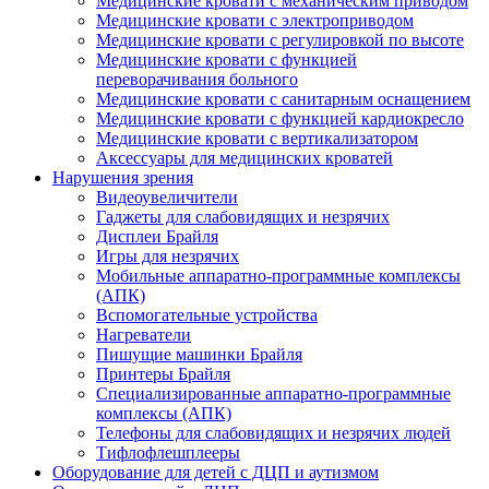
Медицинские кровати с механическим приводом
Медицинские кровати с электроприводом
Медицинские кровати с регулировкой по высоте
Медицинские кровати с функцией
переворачивания больного
Медицинские кровати с санитарным оснащением
Медицинские кровати с функцией кардиокресло
Медицинские кровати с вертикализатором
Аксессуары для медицинских кроватей
Нарушения зрения
Видеоувеличители
Гаджеты для слабовидящих и незрячих
Дисплеи Брайля
Игры для незрячих
Мобильные аппаратно-программные комплексы
(АПК)
Вспомогательные устройства
Нагреватели
Пишущие машинки Брайля
Принтеры Брайля
Специализированные аппаратно-программные
комплексы (АПК)
Телефоны для слабовидящих и незрячих людей
Тифлофлешплееры
Оборудование для детей с ДЦП и аутизмом