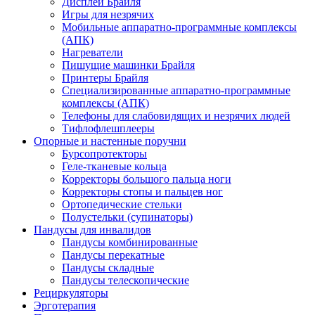
Дисплеи Брайля
Игры для незрячих
Мобильные аппаратно-программные комплексы
(АПК)
Нагреватели
Пишущие машинки Брайля
Принтеры Брайля
Специализированные аппаратно-программные
комплексы (АПК)
Телефоны для слабовидящих и незрячих людей
Тифлофлешплееры
Опорные и настенные поручни
Бурсопротекторы
Геле-тканевые кольца
Корректоры большого пальца ноги
Корректоры стопы и пальцев ног
Ортопедические стельки
Полустельки (супинаторы)
Пандусы для инвалидов
Пандусы комбинированные
Пандусы перекатные
Пандусы складные
Пандусы телескопические
Рециркуляторы
Эрготерапия