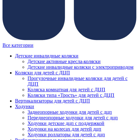
Все категории
Детские инвалидные коляски
Детские активные кресла-коляски
Детские инвалидные коляски с электроприводом
Коляски для детей с ДЦП
Прогулочные инвалидные коляски для детей с
ДЦП
Коляска комнатная для детей с ДЦП
Коляски типа «Трость» для детей с ДЦП
Вертикализаторы для детей с ДЦП
Ходунки
Заднеопорные ходунки для детей с дцп
Переднеопорные ходунки для детей с дцп
Ходунки детские дцп с поддержкой
Ходунки на колесах для детей дцп
Ходунки роллаторы для детей с дцп