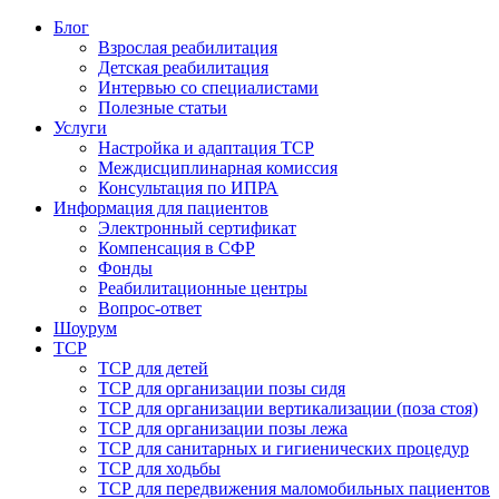
Блог
Взрослая реабилитация
Детская реабилитация
Интервью со специалистами
Полезные статьи
Услуги
Настройка и адаптация ТСР
Междисциплинарная комиссия
Консультация по ИПРА
Информация для пациентов
Электронный сертификат
Компенсация в СФР
Фонды
Реабилитационные центры
Вопрос-ответ
Шоурум
ТСР
ТСР для детей
ТСР для организации позы сидя
ТСР для организации вертикализации (поза стоя)
ТСР для организации позы лежа
ТСР для санитарных и гигиенических процедур
ТСР для ходьбы
ТСР для передвижения маломобильных пациентов