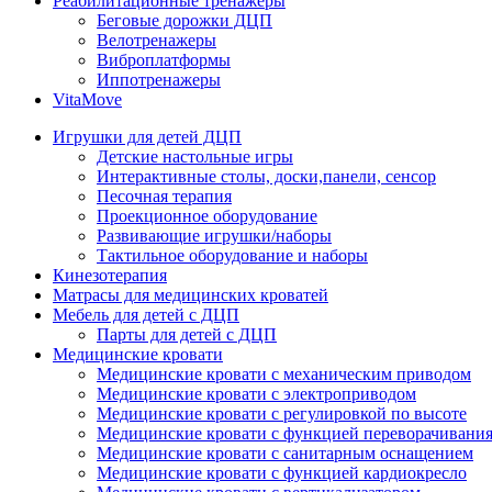
Реабилитационные тренажеры
Беговые дорожки ДЦП
Велотренажеры
Виброплатформы
Иппотренажеры
VitaMove
Игрушки для детей ДЦП
Детские настольные игры
Интерактивные столы, доски,панели, сенсор
Песочная терапия
Проекционное оборудование
Развивающие игрушки/наборы
Тактильное оборудование и наборы
Кинезотерапия
Матрасы для медицинских кроватей
Мебель для детей с ДЦП
Парты для детей с ДЦП
Медицинские кровати
Медицинские кровати с механическим приводом
Медицинские кровати с электроприводом
Медицинские кровати с регулировкой по высоте
Медицинские кровати с функцией переворачивания
Медицинские кровати с санитарным оснащением
Медицинские кровати с функцией кардиокресло