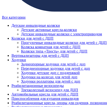
Все категории
Детские инвалидные коляски
Детские активные кресла-коляски
Детские инвалидные коляски с электроприводом
Коляски для детей с ДЦП
Прогулочные инвалидные коляски для детей с ДЦП
Коляска комнатная для детей с ДЦП
Коляски типа «Трость» для детей с ДЦП
Вертикализаторы для детей с ДЦП
Ходунки
Заднеопорные ходунки для детей с дцп
Переднеопорные ходунки для детей с дцп
Ходунки детские дцп с поддержкой
Ходунки на колесах для детей дцп
Ходунки роллаторы для детей с дцп
Реабилитационные велосипеды
Трехколесный велосипед для ДЦП
Автомобильные кресла для детей с ДЦП
Приспособления для купания инвалидов
Реабилитационные кресла, опоры для сидения, позицион