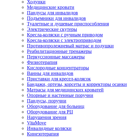
Ходунки
Медицинские кровати
Пандусы для инвалидов
Подъемники для инвалидов
Туалетные и душевые приспособления
Электрические скутеры
Кресла-коляски с ручным приводом
Кресла-коляски с электроприводом
Противопролежневый матрас и подушки
Реабилитационные тренажеры
Перкуссионные массажеры
Физиотерапия
Кислородные концентраторы
Ванны для инвалидов
Приставки для кресел-колясок
Бандажи, ортезы, корсеты и корректоры осанки
Матрасы для медицинских кроватей
Опорные и настенные поручни
Пандусы, поручни
Оборудование для больниц
Оборудование для РЦ
Нарушения зрения
VitaMove
Инвалидные коляски
Кинезотерапия