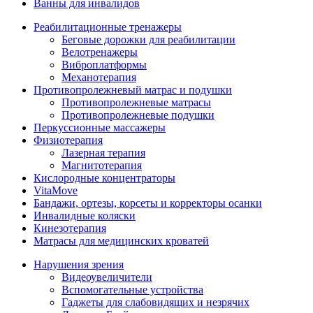
Ванны для инвалидов
Реабилитационные тренажеры
Беговые дорожки для реабилитации
Велотренажеры
Виброплатформы
Механотерапия
Противопролежневый матрас и подушки
Противопролежневые матрасы
Противопролежневые подушки
Перкуссионные массажеры
Физиотерапия
Лазерная терапия
Магнитотерапия
Кислородные концентраторы
VitaMove
Бандажи, ортезы, корсеты и корректоры осанки
Инвалидные коляски
Кинезотерапия
Матрасы для медицинских кроватей
Нарушения зрения
Видеоувеличители
Вспомогательные устройства
Гаджеты для слабовидящих и незрячих