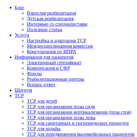
Блог
Взрослая реабилитация
Детская реабилитация
Интервью со специалистами
Полезные статьи
Услуги
Настройка и адаптация ТСР
Междисциплинарная комиссия
Консультация по ИПРА
Информация для пациентов
Электронный сертификат
Компенсация в СФР
Фонды
Реабилитационные центры
Вопрос-ответ
Шоурум
ТСР
ТСР для детей
ТСР для организации позы сидя
ТСР для организации вертикализации (поза стоя)
ТСР для организации позы лежа
ТСР для санитарных и гигиенических процедур
ТСР для ходьбы
ТСР для передвижения маломобильных пациентов