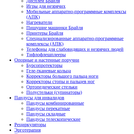
Дисплеи Брайля
Игры для незрячих
Мобильные аппаратно-программные комплексы
(АПК)
Нагреватели
Пишущие машинки Брайля
Принтеры Брайля
Специализированные аппаратно-программные
комплексы (АПК)
Телефоны для слабовидящих и незрячих людей
Тифлофлешплееры
Опорные и настенные поручни
Бурсопротекторы
Геле-тканевые кольца
Корректоры большого пальца ноги
Корректоры стопы и пальцев ног
Ортопедические стельки
Полустельки (супинаторы)
Пандусы для инвалидов
Пандусы комбинированные
Пандусы перекатные
Пандусы складные
Пандусы телескопические
Рециркуляторы
Эрготерапия