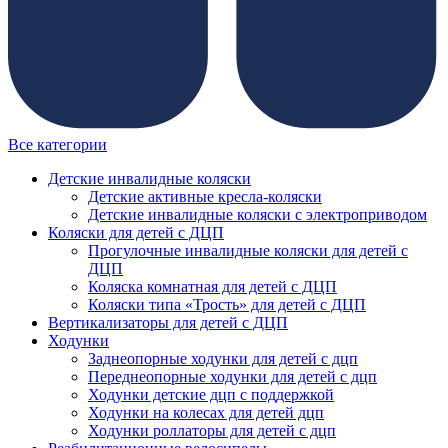
Все категории
Детские инвалидные коляски
Детские активные кресла-коляски
Детские инвалидные коляски с электроприводом
Коляски для детей с ДЦП
Прогулочные инвалидные коляски для детей с
ДЦП
Коляска комнатная для детей с ДЦП
Коляски типа «Трость» для детей с ДЦП
Вертикализаторы для детей с ДЦП
Ходунки
Заднеопорные ходунки для детей с дцп
Переднеопорные ходунки для детей с дцп
Ходунки детские дцп с поддержкой
Ходунки на колесах для детей дцп
Ходунки роллаторы для детей с дцп