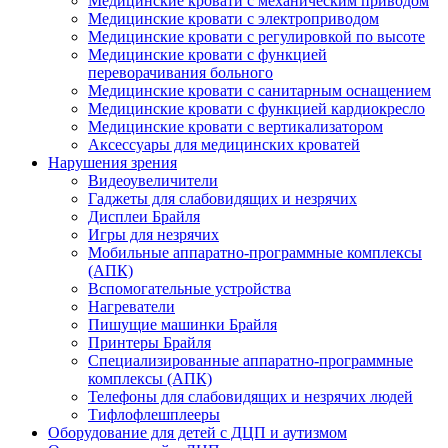
Медицинские кровати с механическим приводом
Медицинские кровати с электроприводом
Медицинские кровати с регулировкой по высоте
Медицинские кровати с функцией
переворачивания больного
Медицинские кровати с санитарным оснащением
Медицинские кровати с функцией кардиокресло
Медицинские кровати с вертикализатором
Аксессуары для медицинских кроватей
Нарушения зрения
Видеоувеличители
Гаджеты для слабовидящих и незрячих
Дисплеи Брайля
Игры для незрячих
Мобильные аппаратно-программные комплексы
(АПК)
Вспомогательные устройства
Нагреватели
Пишущие машинки Брайля
Принтеры Брайля
Специализированные аппаратно-программные
комплексы (АПК)
Телефоны для слабовидящих и незрячих людей
Тифлофлешплееры
Оборудование для детей с ДЦП и аутизмом