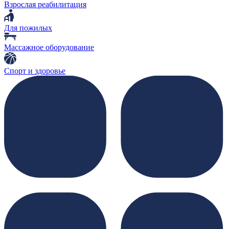
Взрослая реабилитация
Для пожилых
Массажное оборудование
Спорт и здоровье