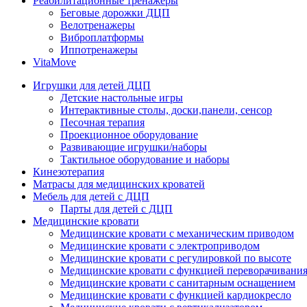
Реабилитационные тренажеры
Беговые дорожки ДЦП
Велотренажеры
Виброплатформы
Иппотренажеры
VitaMove
Игрушки для детей ДЦП
Детские настольные игры
Интерактивные столы, доски,панели, сенсор
Песочная терапия
Проекционное оборудование
Развивающие игрушки/наборы
Тактильное оборудование и наборы
Кинезотерапия
Матрасы для медицинских кроватей
Мебель для детей с ДЦП
Парты для детей с ДЦП
Медицинские кровати
Медицинские кровати с механическим приводом
Медицинские кровати с электроприводом
Медицинские кровати с регулировкой по высоте
Медицинские кровати с функцией переворачивания
Медицинские кровати с санитарным оснащением
Медицинские кровати с функцией кардиокресло