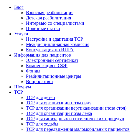
Блог
Взрослая реабилитация
Детская реабилитация
Интервью со специалистами
Полезные статьи
Услуги
Настройка и адаптация ТСР
Междисциплинарная комиссия
Консультация по ИПРА
Информация для пациентов
Электронный сертификат
Компенсация в СФР
Фонды
Реабилитационные центры
Вопрос-ответ
Шоурум
ТСР
ТСР для детей
ТСР для организации позы сидя
ТСР для организации вертикализации (поза стоя)
ТСР для организации позы лежа
ТСР для санитарных и гигиенических процедур
ТСР для ходьбы
ТСР для передвижения маломобильных пациентов