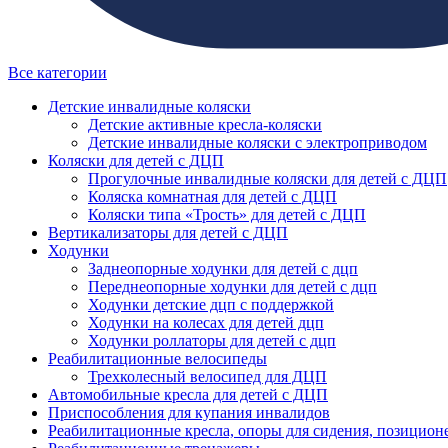
Все категории
Детские инвалидные коляски
Детские активные кресла-коляски
Детские инвалидные коляски с электроприводом
Коляски для детей с ДЦП
Прогулочные инвалидные коляски для детей с ДЦП
Коляска комнатная для детей с ДЦП
Коляски типа «Трость» для детей с ДЦП
Вертикализаторы для детей с ДЦП
Ходунки
Заднеопорные ходунки для детей с дцп
Переднеопорные ходунки для детей с дцп
Ходунки детские дцп с поддержкой
Ходунки на колесах для детей дцп
Ходунки роллаторы для детей с дцп
Реабилитационные велосипеды
Трехколесный велосипед для ДЦП
Автомобильные кресла для детей с ДЦП
Приспособления для купания инвалидов
Реабилитационные кресла, опоры для сидения, позицион