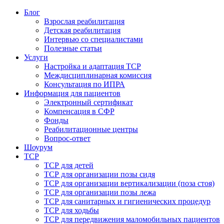
Блог
Взрослая реабилитация
Детская реабилитация
Интервью со специалистами
Полезные статьи
Услуги
Настройка и адаптация ТСР
Междисциплинарная комиссия
Консультация по ИПРА
Информация для пациентов
Электронный сертификат
Компенсация в СФР
Фонды
Реабилитационные центры
Вопрос-ответ
Шоурум
ТСР
ТСР для детей
ТСР для организации позы сидя
ТСР для организации вертикализации (поза стоя)
ТСР для организации позы лежа
ТСР для санитарных и гигиенических процедур
ТСР для ходьбы
ТСР для передвижения маломобильных пациентов