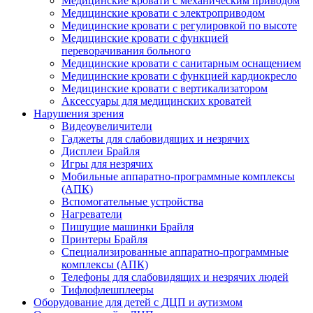
Медицинские кровати с механическим приводом
Медицинские кровати с электроприводом
Медицинские кровати с регулировкой по высоте
Медицинские кровати с функцией
переворачивания больного
Медицинские кровати с санитарным оснащением
Медицинские кровати с функцией кардиокресло
Медицинские кровати с вертикализатором
Аксессуары для медицинских кроватей
Нарушения зрения
Видеоувеличители
Гаджеты для слабовидящих и незрячих
Дисплеи Брайля
Игры для незрячих
Мобильные аппаратно-программные комплексы
(АПК)
Вспомогательные устройства
Нагреватели
Пишущие машинки Брайля
Принтеры Брайля
Специализированные аппаратно-программные
комплексы (АПК)
Телефоны для слабовидящих и незрячих людей
Тифлофлешплееры
Оборудование для детей с ДЦП и аутизмом