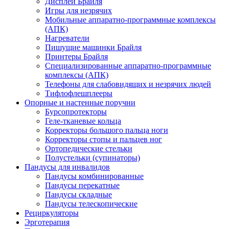
Дисплеи Брайля
Игры для незрячих
Мобильные аппаратно-программные комплексы
(АПК)
Нагреватели
Пишущие машинки Брайля
Принтеры Брайля
Специализированные аппаратно-программные
комплексы (АПК)
Телефоны для слабовидящих и незрячих людей
Тифлофлешплееры
Опорные и настенные поручни
Бурсопротекторы
Геле-тканевые кольца
Корректоры большого пальца ноги
Корректоры стопы и пальцев ног
Ортопедические стельки
Полустельки (супинаторы)
Пандусы для инвалидов
Пандусы комбинированные
Пандусы перекатные
Пандусы складные
Пандусы телескопические
Рециркуляторы
Эрготерапия