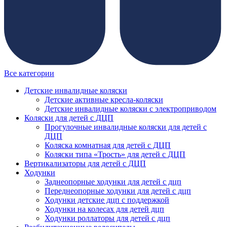
Все категории
Детские инвалидные коляски
Детские активные кресла-коляски
Детские инвалидные коляски с электроприводом
Коляски для детей с ДЦП
Прогулочные инвалидные коляски для детей с
ДЦП
Коляска комнатная для детей с ДЦП
Коляски типа «Трость» для детей с ДЦП
Вертикализаторы для детей с ДЦП
Ходунки
Заднеопорные ходунки для детей с дцп
Переднеопорные ходунки для детей с дцп
Ходунки детские дцп с поддержкой
Ходунки на колесах для детей дцп
Ходунки роллаторы для детей с дцп