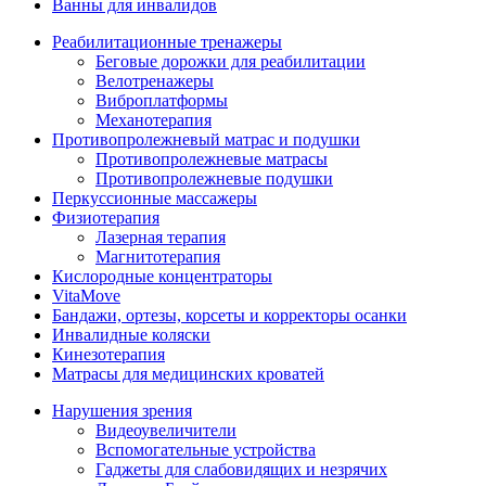
Ванны для инвалидов
Реабилитационные тренажеры
Беговые дорожки для реабилитации
Велотренажеры
Виброплатформы
Механотерапия
Противопролежневый матрас и подушки
Противопролежневые матрасы
Противопролежневые подушки
Перкуссионные массажеры
Физиотерапия
Лазерная терапия
Магнитотерапия
Кислородные концентраторы
VitaMove
Бандажи, ортезы, корсеты и корректоры осанки
Инвалидные коляски
Кинезотерапия
Матрасы для медицинских кроватей
Нарушения зрения
Видеоувеличители
Вспомогательные устройства
Гаджеты для слабовидящих и незрячих