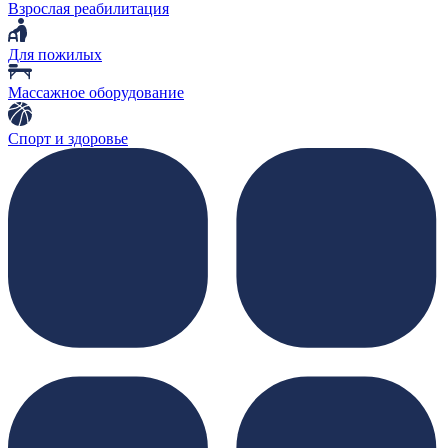
Взрослая реабилитация
Для пожилых
Массажное оборудование
Спорт и здоровье