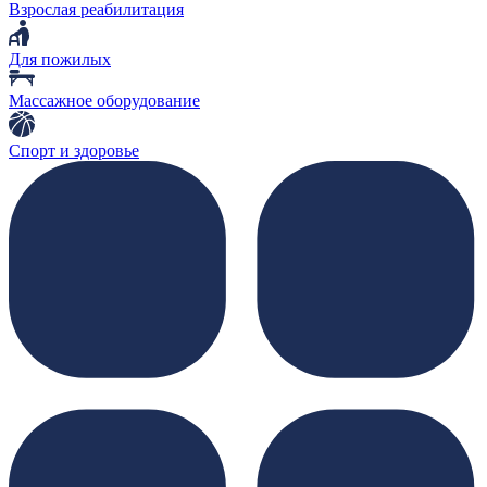
Взрослая реабилитация
Для пожилых
Массажное оборудование
Спорт и здоровье