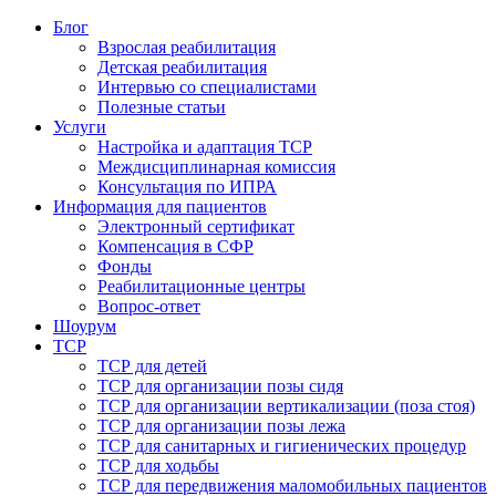
Блог
Взрослая реабилитация
Детская реабилитация
Интервью со специалистами
Полезные статьи
Услуги
Настройка и адаптация ТСР
Междисциплинарная комиссия
Консультация по ИПРА
Информация для пациентов
Электронный сертификат
Компенсация в СФР
Фонды
Реабилитационные центры
Вопрос-ответ
Шоурум
ТСР
ТСР для детей
ТСР для организации позы сидя
ТСР для организации вертикализации (поза стоя)
ТСР для организации позы лежа
ТСР для санитарных и гигиенических процедур
ТСР для ходьбы
ТСР для передвижения маломобильных пациентов