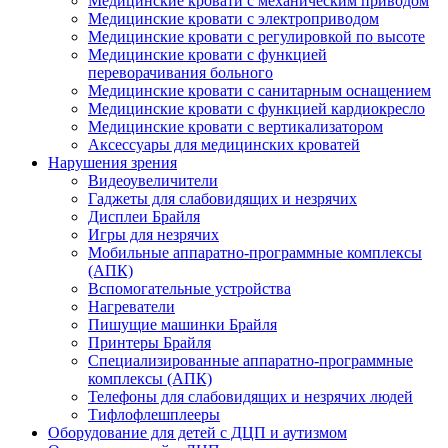
Медицинские кровати с механическим приводом
Медицинские кровати с электроприводом
Медицинские кровати с регулировкой по высоте
Медицинские кровати с функцией
переворачивания больного
Медицинские кровати с санитарным оснащением
Медицинские кровати с функцией кардиокресло
Медицинские кровати с вертикализатором
Аксессуары для медицинских кроватей
Нарушения зрения
Видеоувеличители
Гаджеты для слабовидящих и незрячих
Дисплеи Брайля
Игры для незрячих
Мобильные аппаратно-программные комплексы
(АПК)
Вспомогательные устройства
Нагреватели
Пишущие машинки Брайля
Принтеры Брайля
Специализированные аппаратно-программные
комплексы (АПК)
Телефоны для слабовидящих и незрячих людей
Тифлофлешплееры
Оборудование для детей с ДЦП и аутизмом