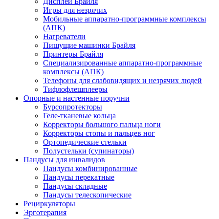
Дисплеи Брайля
Игры для незрячих
Мобильные аппаратно-программные комплексы
(АПК)
Нагреватели
Пишущие машинки Брайля
Принтеры Брайля
Специализированные аппаратно-программные
комплексы (АПК)
Телефоны для слабовидящих и незрячих людей
Тифлофлешплееры
Опорные и настенные поручни
Бурсопротекторы
Геле-тканевые кольца
Корректоры большого пальца ноги
Корректоры стопы и пальцев ног
Ортопедические стельки
Полустельки (супинаторы)
Пандусы для инвалидов
Пандусы комбинированные
Пандусы перекатные
Пандусы складные
Пандусы телескопические
Рециркуляторы
Эрготерапия