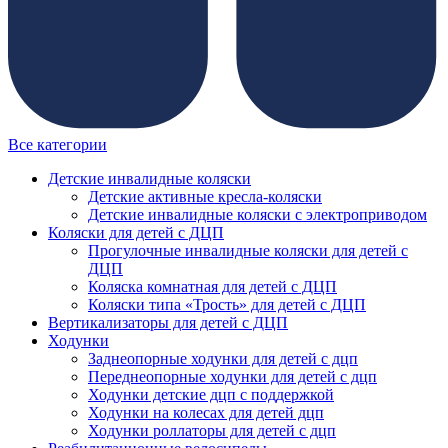
Все категории
Детские инвалидные коляски
Детские активные кресла-коляски
Детские инвалидные коляски с электроприводом
Коляски для детей с ДЦП
Прогулочные инвалидные коляски для детей с
ДЦП
Коляска комнатная для детей с ДЦП
Коляски типа «Трость» для детей с ДЦП
Вертикализаторы для детей с ДЦП
Ходунки
Заднеопорные ходунки для детей с дцп
Переднеопорные ходунки для детей с дцп
Ходунки детские дцп с поддержкой
Ходунки на колесах для детей дцп
Ходунки роллаторы для детей с дцп