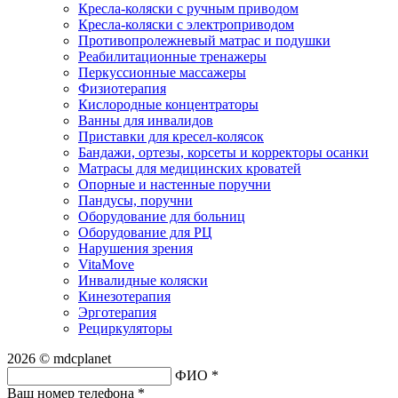
Кресла-коляски с ручным приводом
Кресла-коляски с электроприводом
Противопролежневый матрас и подушки
Реабилитационные тренажеры
Перкуссионные массажеры
Физиотерапия
Кислородные концентраторы
Ванны для инвалидов
Приставки для кресел-колясок
Бандажи, ортезы, корсеты и корректоры осанки
Матрасы для медицинских кроватей
Опорные и настенные поручни
Пандусы, поручни
Оборудование для больниц
Оборудование для РЦ
Нарушения зрения
VitaMove
Инвалидные коляски
Кинезотерапия
Эрготерапия
Рециркуляторы
2026 © mdcplanet
ФИО *
Ваш номер телефона *