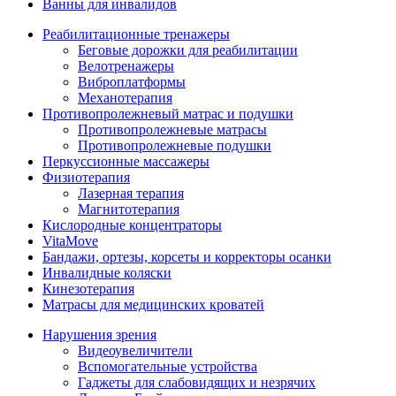
Ванны для инвалидов
Реабилитационные тренажеры
Беговые дорожки для реабилитации
Велотренажеры
Виброплатформы
Механотерапия
Противопролежневый матрас и подушки
Противопролежневые матрасы
Противопролежневые подушки
Перкуссионные массажеры
Физиотерапия
Лазерная терапия
Магнитотерапия
Кислородные концентраторы
VitaMove
Бандажи, ортезы, корсеты и корректоры осанки
Инвалидные коляски
Кинезотерапия
Матрасы для медицинских кроватей
Нарушения зрения
Видеоувеличители
Вспомогательные устройства
Гаджеты для слабовидящих и незрячих