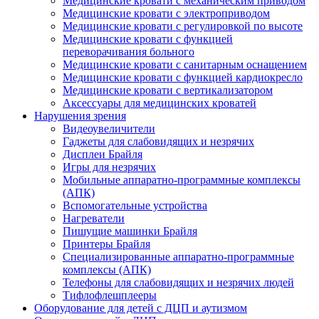
Медицинские кровати с механическим приводом
Медицинские кровати с электроприводом
Медицинские кровати с регулировкой по высоте
Медицинские кровати с функцией
переворачивания больного
Медицинские кровати с санитарным оснащением
Медицинские кровати с функцией кардиокресло
Медицинские кровати с вертикализатором
Аксессуары для медицинских кроватей
Нарушения зрения
Видеоувеличители
Гаджеты для слабовидящих и незрячих
Дисплеи Брайля
Игры для незрячих
Мобильные аппаратно-программные комплексы
(АПК)
Вспомогательные устройства
Нагреватели
Пишущие машинки Брайля
Принтеры Брайля
Специализированные аппаратно-программные
комплексы (АПК)
Телефоны для слабовидящих и незрячих людей
Тифлофлешплееры
Оборудование для детей с ДЦП и аутизмом