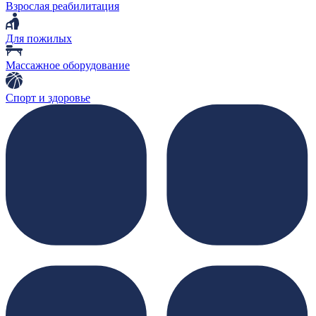
Взрослая реабилитация
Для пожилых
Массажное оборудование
Спорт и здоровье