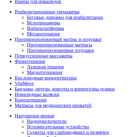
Ванны для инвалидов
Реабилитационные тренажеры
Беговые дорожки для реабилитации
Велотренажеры
Виброплатформы
Механотерапия
Противопролежневый матрас и подушки
Противопролежневые матрасы
Противопролежневые подушки
Перкуссионные массажеры
Физиотерапия
Лазерная терапия
Магнитотерапия
Кислородные концентраторы
VitaMove
Бандажи, ортезы, корсеты и корректоры осанки
Инвалидные коляски
Кинезотерапия
Матрасы для медицинских кроватей
Нарушения зрения
Видеоувеличители
Вспомогательные устройства
Гаджеты для слабовидящих и незрячих