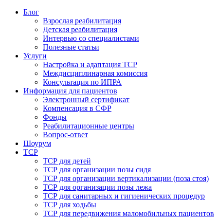
Блог
Взрослая реабилитация
Детская реабилитация
Интервью со специалистами
Полезные статьи
Услуги
Настройка и адаптация ТСР
Междисциплинарная комиссия
Консультация по ИПРА
Информация для пациентов
Электронный сертификат
Компенсация в СФР
Фонды
Реабилитационные центры
Вопрос-ответ
Шоурум
ТСР
ТСР для детей
ТСР для организации позы сидя
ТСР для организации вертикализации (поза стоя)
ТСР для организации позы лежа
ТСР для санитарных и гигиенических процедур
ТСР для ходьбы
ТСР для передвижения маломобильных пациентов