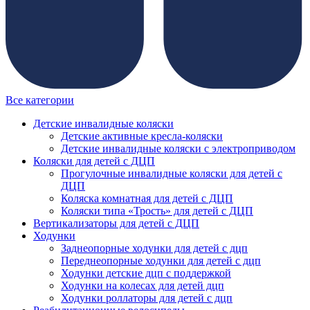
Все категории
Детские инвалидные коляски
Детские активные кресла-коляски
Детские инвалидные коляски с электроприводом
Коляски для детей с ДЦП
Прогулочные инвалидные коляски для детей с
ДЦП
Коляска комнатная для детей с ДЦП
Коляски типа «Трость» для детей с ДЦП
Вертикализаторы для детей с ДЦП
Ходунки
Заднеопорные ходунки для детей с дцп
Переднеопорные ходунки для детей с дцп
Ходунки детские дцп с поддержкой
Ходунки на колесах для детей дцп
Ходунки роллаторы для детей с дцп