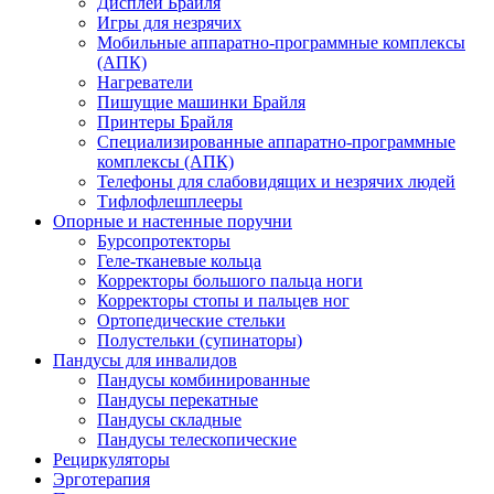
Дисплеи Брайля
Игры для незрячих
Мобильные аппаратно-программные комплексы
(АПК)
Нагреватели
Пишущие машинки Брайля
Принтеры Брайля
Специализированные аппаратно-программные
комплексы (АПК)
Телефоны для слабовидящих и незрячих людей
Тифлофлешплееры
Опорные и настенные поручни
Бурсопротекторы
Геле-тканевые кольца
Корректоры большого пальца ноги
Корректоры стопы и пальцев ног
Ортопедические стельки
Полустельки (супинаторы)
Пандусы для инвалидов
Пандусы комбинированные
Пандусы перекатные
Пандусы складные
Пандусы телескопические
Рециркуляторы
Эрготерапия