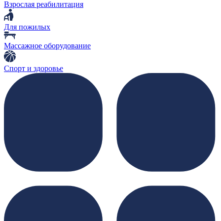
Взрослая реабилитация
Для пожилых
Массажное оборудование
Спорт и здоровье