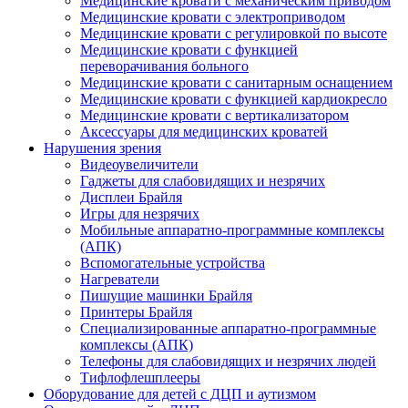
Медицинские кровати с механическим приводом
Медицинские кровати с электроприводом
Медицинские кровати с регулировкой по высоте
Медицинские кровати с функцией
переворачивания больного
Медицинские кровати с санитарным оснащением
Медицинские кровати с функцией кардиокресло
Медицинские кровати с вертикализатором
Аксессуары для медицинских кроватей
Нарушения зрения
Видеоувеличители
Гаджеты для слабовидящих и незрячих
Дисплеи Брайля
Игры для незрячих
Мобильные аппаратно-программные комплексы
(АПК)
Вспомогательные устройства
Нагреватели
Пишущие машинки Брайля
Принтеры Брайля
Специализированные аппаратно-программные
комплексы (АПК)
Телефоны для слабовидящих и незрячих людей
Тифлофлешплееры
Оборудование для детей с ДЦП и аутизмом