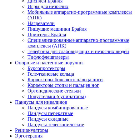
Дисплеи Брайля
Игры для незрячих
Мобильные аппаратно-программные комплексы
(АПК)
Нагреватели
Пишущие машинки Брайля
Принтеры Брайля
Специализированные аппаратно-программные
комплексы (АПК)
Телефоны для слабовидящих и незрячих людей
Тифлофлешплееры
Опорные и настенные поручни
Бурсопротекторы
Геле-тканевые кольца
Корректоры большого пальца ноги
Корректоры стопы и пальцев ног
Ортопедические стельки
Полустельки (супинаторы)
Пандусы для инвалидов
Пандусы комбинированные
Пандусы перекатные
Пандусы складные
Пандусы телескопические
Рециркуляторы
Эрготерапия