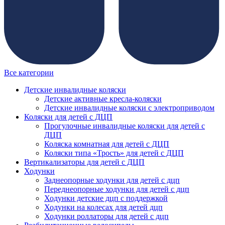
Все категории
Детские инвалидные коляски
Детские активные кресла-коляски
Детские инвалидные коляски с электроприводом
Коляски для детей с ДЦП
Прогулочные инвалидные коляски для детей с
ДЦП
Коляска комнатная для детей с ДЦП
Коляски типа «Трость» для детей с ДЦП
Вертикализаторы для детей с ДЦП
Ходунки
Заднеопорные ходунки для детей с дцп
Переднеопорные ходунки для детей с дцп
Ходунки детские дцп с поддержкой
Ходунки на колесах для детей дцп
Ходунки роллаторы для детей с дцп