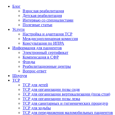
Блог
Взрослая реабилитация
Детская реабилитация
Интервью со специалистами
Полезные статьи
Услуги
Настройка и адаптация ТСР
Междисциплинарная комиссия
Консультация по ИПРА
Информация для пациентов
Электронный сертификат
Компенсация в СФР
Фонды
Реабилитационные центры
Вопрос-ответ
Шоурум
ТСР
ТСР для детей
ТСР для организации позы сидя
ТСР для организации вертикализации (поза стоя)
ТСР для организации позы лежа
ТСР для санитарных и гигиенических процедур
ТСР для ходьбы
ТСР для передвижения маломобильных пациентов