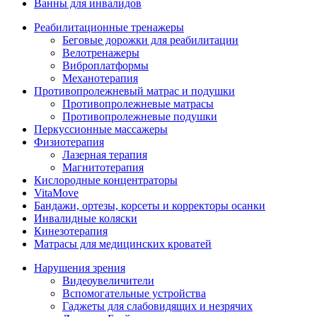
Ванны для инвалидов
Реабилитационные тренажеры
Беговые дорожки для реабилитации
Велотренажеры
Виброплатформы
Механотерапия
Противопролежневый матрас и подушки
Противопролежневые матрасы
Противопролежневые подушки
Перкуссионные массажеры
Физиотерапия
Лазерная терапия
Магнитотерапия
Кислородные концентраторы
VitaMove
Бандажи, ортезы, корсеты и корректоры осанки
Инвалидные коляски
Кинезотерапия
Матрасы для медицинских кроватей
Нарушения зрения
Видеоувеличители
Вспомогательные устройства
Гаджеты для слабовидящих и незрячих