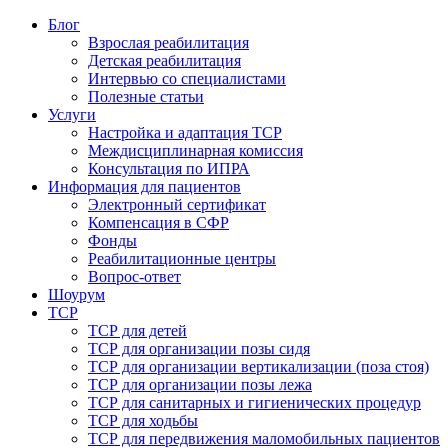
Блог
Взрослая реабилитация
Детская реабилитация
Интервью со специалистами
Полезные статьи
Услуги
Настройка и адаптация ТСР
Междисциплинарная комиссия
Консультация по ИПРА
Информация для пациентов
Электронный сертификат
Компенсация в СФР
Фонды
Реабилитационные центры
Вопрос-ответ
Шоурум
ТСР
ТСР для детей
ТСР для организации позы сидя
ТСР для организации вертикализации (поза стоя)
ТСР для организации позы лежа
ТСР для санитарных и гигиенических процедур
ТСР для ходьбы
ТСР для передвижения маломобильных пациентов