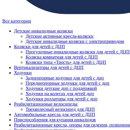
Все категории
Детские инвалидные коляски
Детские активные кресла-коляски
Детские инвалидные коляски с электроприводом
Коляски для детей с ДЦП
Прогулочные инвалидные коляски для детей с ДЦП
Коляска комнатная для детей с ДЦП
Коляски типа «Трость» для детей с ДЦП
Вертикализаторы для детей с ДЦП
Ходунки
Заднеопорные ходунки для детей с дцп
Переднеопорные ходунки для детей с дцп
Ходунки детские дцп с поддержкой
Ходунки на колесах для детей дцп
Ходунки роллаторы для детей с дцп
Реабилитационные велосипеды
Трехколесный велосипед для ДЦП
Автомобильные кресла для детей с ДЦП
Приспособления для купания инвалидов
Реабилитационные кресла, опоры для сидения, позицион