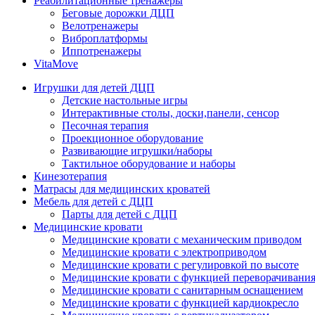
Реабилитационные тренажеры
Беговые дорожки ДЦП
Велотренажеры
Виброплатформы
Иппотренажеры
VitaMove
Игрушки для детей ДЦП
Детские настольные игры
Интерактивные столы, доски,панели, сенсор
Песочная терапия
Проекционное оборудование
Развивающие игрушки/наборы
Тактильное оборудование и наборы
Кинезотерапия
Матрасы для медицинских кроватей
Мебель для детей с ДЦП
Парты для детей с ДЦП
Медицинские кровати
Медицинские кровати с механическим приводом
Медицинские кровати с электроприводом
Медицинские кровати с регулировкой по высоте
Медицинские кровати с функцией переворачивания
Медицинские кровати с санитарным оснащением
Медицинские кровати с функцией кардиокресло