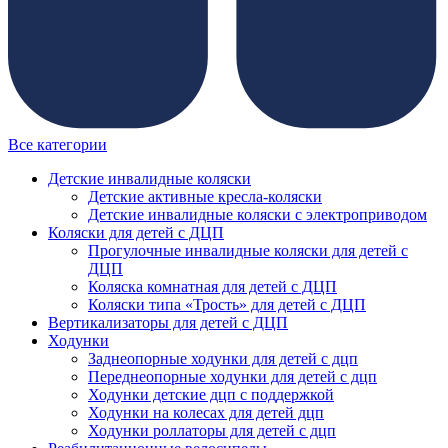
Все категории
Детские инвалидные коляски
Детские активные кресла-коляски
Детские инвалидные коляски с электроприводом
Коляски для детей с ДЦП
Прогулочные инвалидные коляски для детей с
ДЦП
Коляска комнатная для детей с ДЦП
Коляски типа «Трость» для детей с ДЦП
Вертикализаторы для детей с ДЦП
Ходунки
Заднеопорные ходунки для детей с дцп
Переднеопорные ходунки для детей с дцп
Ходунки детские дцп с поддержкой
Ходунки на колесах для детей дцп
Ходунки роллаторы для детей с дцп