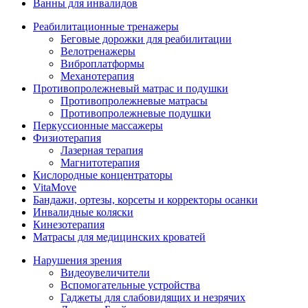
Ванны для инвалидов
Реабилитационные тренажеры
Беговые дорожки для реабилитации
Велотренажеры
Виброплатформы
Механотерапия
Противопролежневый матрас и подушки
Противопролежневые матрасы
Противопролежневые подушки
Перкуссионные массажеры
Физиотерапия
Лазерная терапия
Магнитотерапия
Кислородные концентраторы
VitaMove
Бандажи, ортезы, корсеты и корректоры осанки
Инвалидные коляски
Кинезотерапия
Матрасы для медицинских кроватей
Нарушения зрения
Видеоувеличители
Вспомогательные устройства
Гаджеты для слабовидящих и незрячих