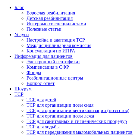
Блог
Взрослая реабилитация
Детская реабилитация
Интервью со специалистами
Полезные статьи
Услуги
Настройка и адаптация ТСР
Междисциплинарная комиссия
Консультация по ИПРА
Информация для пациентов
Электронный сертификат
Компенсация в СФР
Фонды
Реабилитационные центры
Вопрос-ответ
Шоурум
ТСР
ТСР для детей
ТСР для организации позы сидя
ТСР для организации вертикализации (поза стоя)
ТСР для организации позы лежа
ТСР для санитарных и гигиенических процедур
ТСР для ходьбы
ТСР для передвижения маломобильных пациентов