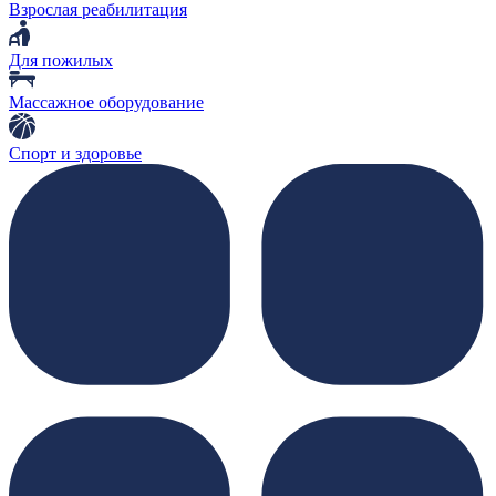
Взрослая реабилитация
Для пожилых
Массажное оборудование
Спорт и здоровье