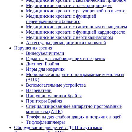
Медицинские кровати с механическим приводом
Медицинские кровати с электроприводом
Медицинские кровати с регулировкой по высоте
Медицинские кровати с функцией
переворачивания больного
Медицинские кровати с санитарным оснащением
Медицинские кровати с функцией кардиокресло
Медицинские кровати с вертикализатором
Аксессуары для медицинских кроватей
Нарушения зрения
Видеоувеличители
Гаджеты для слабовидящих и незрячих
Дисплеи Брайля
Игры для незрячих
Мобильные аппаратно-программные комплексы
(АПК)
Вспомогательные устройства
Нагреватели
Пишущие машинки Брайля
Принтеры Брайля
Специализированные аппаратно-программные
комплексы (АПК)
Телефоны для слабовидящих и незрячих людей
Тифлофлешплееры
Оборудование для детей с ДЦП и аутизмом