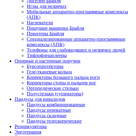
Дисплеи Брайля
Игры для незрячих
Мобильные аппаратно-программные комплексы
(АПК)
Нагреватели
Пишущие машинки Брайля
Принтеры Брайля
Специализированные аппаратно-программные
комплексы (АПК)
Телефоны для слабовидящих и незрячих людей
Тифлофлешплееры
Опорные и настенные поручни
Бурсопротекторы
Геле-тканевые кольца
Корректоры большого пальца ноги
Корректоры стопы и пальцев ног
Ортопедические стельки
Полустельки (супинаторы)
Пандусы для инвалидов
Пандусы комбинированные
Пандусы перекатные
Пандусы складные
Пандусы телескопические
Рециркуляторы
Эрготерапия