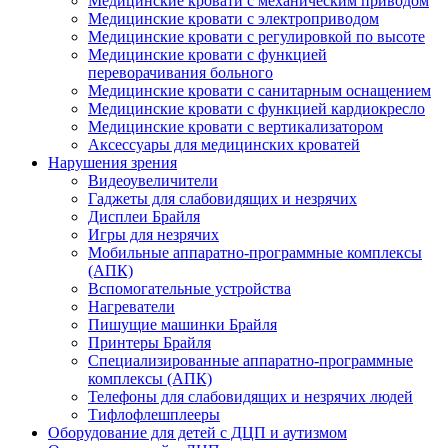
Медицинские кровати с механическим приводом
Медицинские кровати с электроприводом
Медицинские кровати с регулировкой по высоте
Медицинские кровати с функцией
переворачивания больного
Медицинские кровати с санитарным оснащением
Медицинские кровати с функцией кардиокресло
Медицинские кровати с вертикализатором
Аксессуары для медицинских кроватей
Нарушения зрения
Видеоувеличители
Гаджеты для слабовидящих и незрячих
Дисплеи Брайля
Игры для незрячих
Мобильные аппаратно-программные комплексы
(АПК)
Вспомогательные устройства
Нагреватели
Пишущие машинки Брайля
Принтеры Брайля
Специализированные аппаратно-программные
комплексы (АПК)
Телефоны для слабовидящих и незрячих людей
Тифлофлешплееры
Оборудование для детей с ДЦП и аутизмом