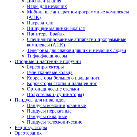
Дисплеи Брайля
Игры для незрячих
Мобильные аппаратно-программные комплексы
(АПК)
Нагреватели
Пишущие машинки Брайля
Принтеры Брайля
Специализированные аппаратно-программные
комплексы (АПК)
Телефоны для слабовидящих и незрячих людей
Тифлофлешплееры
Опорные и настенные поручни
Бурсопротекторы
Геле-тканевые кольца
Корректоры большого пальца ноги
Корректоры стопы и пальцев ног
Ортопедические стельки
Полустельки (супинаторы)
Пандусы для инвалидов
Пандусы комбинированные
Пандусы перекатные
Пандусы складные
Пандусы телескопические
Рециркуляторы
Эрготерапия