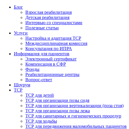
Блог
Взрослая реабилитация
Детская реабилитация
Интервью со специалистами
Полезные статьи
Услуги
Настройка и адаптация ТСР
Междисциплинарная комиссия
Консультация по ИПРА
Информация для пациентов
Электронный сертификат
Компенсация в СФР
Фонды
Реабилитационные центры
Вопрос-ответ
Шоурум
ТСР
ТСР для детей
ТСР для организации позы сидя
ТСР для организации вертикализации (поза стоя)
ТСР для организации позы лежа
ТСР для санитарных и гигиенических процедур
ТСР для ходьбы
ТСР для передвижения маломобильных пациентов