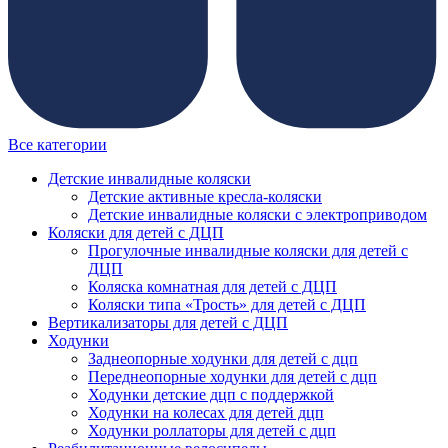
Все категории
Детские инвалидные коляски
Детские активные кресла-коляски
Детские инвалидные коляски с электроприводом
Коляски для детей с ДЦП
Прогулочные инвалидные коляски для детей с
ДЦП
Коляска комнатная для детей с ДЦП
Коляски типа «Трость» для детей с ДЦП
Вертикализаторы для детей с ДЦП
Ходунки
Заднеопорные ходунки для детей с дцп
Переднеопорные ходунки для детей с дцп
Ходунки детские дцп с поддержкой
Ходунки на колесах для детей дцп
Ходунки роллаторы для детей с дцп