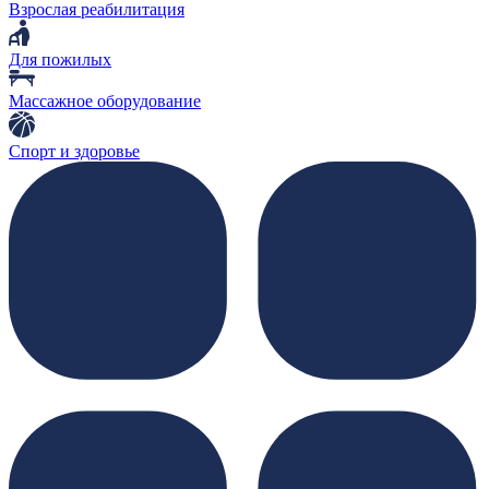
Взрослая реабилитация
Для пожилых
Массажное оборудование
Спорт и здоровье