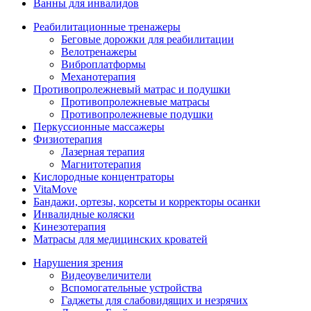
Ванны для инвалидов
Реабилитационные тренажеры
Беговые дорожки для реабилитации
Велотренажеры
Виброплатформы
Механотерапия
Противопролежневый матрас и подушки
Противопролежневые матрасы
Противопролежневые подушки
Перкуссионные массажеры
Физиотерапия
Лазерная терапия
Магнитотерапия
Кислородные концентраторы
VitaMove
Бандажи, ортезы, корсеты и корректоры осанки
Инвалидные коляски
Кинезотерапия
Матрасы для медицинских кроватей
Нарушения зрения
Видеоувеличители
Вспомогательные устройства
Гаджеты для слабовидящих и незрячих