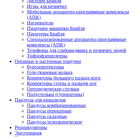
Дисплеи Брайля
Игры для незрячих
Мобильные аппаратно-программные комплексы
(АПК)
Нагреватели
Пишущие машинки Брайля
Принтеры Брайля
Специализированные аппаратно-программные
комплексы (АПК)
Телефоны для слабовидящих и незрячих людей
Тифлофлешплееры
Опорные и настенные поручни
Бурсопротекторы
Геле-тканевые кольца
Корректоры большого пальца ноги
Корректоры стопы и пальцев ног
Ортопедические стельки
Полустельки (супинаторы)
Пандусы для инвалидов
Пандусы комбинированные
Пандусы перекатные
Пандусы складные
Пандусы телескопические
Рециркуляторы
Эрготерапия