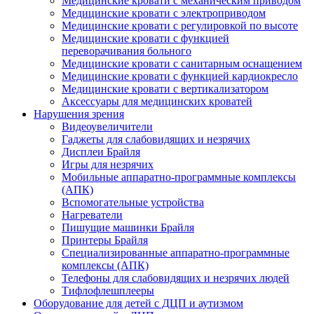
Медицинские кровати с механическим приводом
Медицинские кровати с электроприводом
Медицинские кровати с регулировкой по высоте
Медицинские кровати с функцией
переворачивания больного
Медицинские кровати с санитарным оснащением
Медицинские кровати с функцией кардиокресло
Медицинские кровати с вертикализатором
Аксессуары для медицинских кроватей
Нарушения зрения
Видеоувеличители
Гаджеты для слабовидящих и незрячих
Дисплеи Брайля
Игры для незрячих
Мобильные аппаратно-программные комплексы
(АПК)
Вспомогательные устройства
Нагреватели
Пишущие машинки Брайля
Принтеры Брайля
Специализированные аппаратно-программные
комплексы (АПК)
Телефоны для слабовидящих и незрячих людей
Тифлофлешплееры
Оборудование для детей с ДЦП и аутизмом