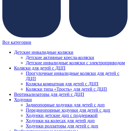
Все категории
Детские инвалидные коляски
Детские активные кресла-коляски
Детские инвалидные коляски с электроприводом
Коляски для детей с ДЦП
Прогулочные инвалидные коляски для детей с
ДЦП
Коляска комнатная для детей с ДЦП
Коляски типа «Трость» для детей с ДЦП
Вертикализаторы для детей с ДЦП
Ходунки
Заднеопорные ходунки для детей с дцп
Переднеопорные ходунки для детей с дцп
Ходунки детские дцп с поддержкой
Ходунки на колесах для детей дцп
Ходунки роллаторы для детей с дцп