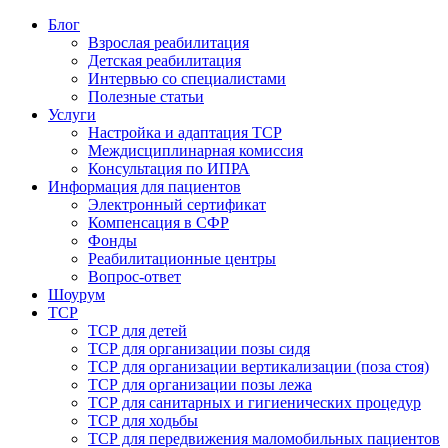
Блог
Взрослая реабилитация
Детская реабилитация
Интервью со специалистами
Полезные статьи
Услуги
Настройка и адаптация ТСР
Междисциплинарная комиссия
Консультация по ИПРА
Информация для пациентов
Электронный сертификат
Компенсация в СФР
Фонды
Реабилитационные центры
Вопрос-ответ
Шоурум
ТСР
ТСР для детей
ТСР для организации позы сидя
ТСР для организации вертикализации (поза стоя)
ТСР для организации позы лежа
ТСР для санитарных и гигиенических процедур
ТСР для ходьбы
ТСР для передвижения маломобильных пациентов