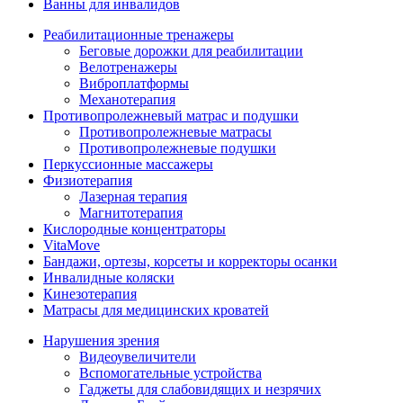
Ванны для инвалидов
Реабилитационные тренажеры
Беговые дорожки для реабилитации
Велотренажеры
Виброплатформы
Механотерапия
Противопролежневый матрас и подушки
Противопролежневые матрасы
Противопролежневые подушки
Перкуссионные массажеры
Физиотерапия
Лазерная терапия
Магнитотерапия
Кислородные концентраторы
VitaMove
Бандажи, ортезы, корсеты и корректоры осанки
Инвалидные коляски
Кинезотерапия
Матрасы для медицинских кроватей
Нарушения зрения
Видеоувеличители
Вспомогательные устройства
Гаджеты для слабовидящих и незрячих