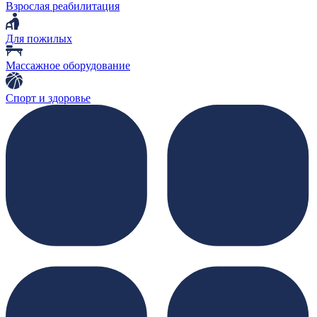
Взрослая реабилитация
Для пожилых
Массажное оборудование
Спорт и здоровье