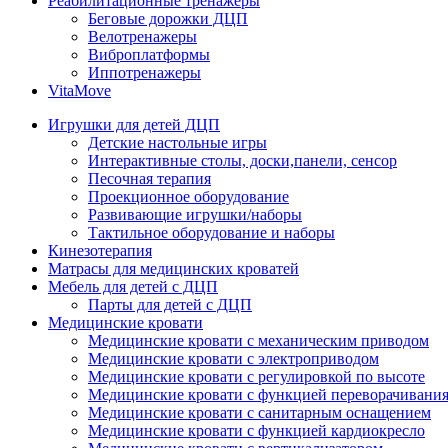
Реабилитационные тренажеры
Беговые дорожки ДЦП
Велотренажеры
Виброплатформы
Иппотренажеры
VitaMove
Игрушки для детей ДЦП
Детские настольные игры
Интерактивные столы, доски,панели, сенсор
Песочная терапия
Проекционное оборудование
Развивающие игрушки/наборы
Тактильное оборудование и наборы
Кинезотерапия
Матрасы для медицинских кроватей
Мебель для детей с ДЦП
Парты для детей с ДЦП
Медицинские кровати
Медицинские кровати с механическим приводом
Медицинские кровати с электроприводом
Медицинские кровати с регулировкой по высоте
Медицинские кровати с функцией переворачивания
Медицинские кровати с санитарным оснащением
Медицинские кровати с функцией кардиокресло