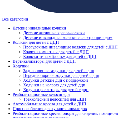
Все категории
Детские инвалидные коляски
Детские активные кресла-коляски
Детские инвалидные коляски с электроприводом
Коляски для детей с ДЦП
Прогулочные инвалидные коляски для детей с ДЦП
Коляска комнатная для детей с ДЦП
Коляски типа «Трость» для детей с ДЦП
Вертикализаторы для детей с ДЦП
Ходунки
Заднеопорные ходунки для детей с дцп
Переднеопорные ходунки для детей с дцп
Ходунки детские дцп с поддержкой
Ходунки на колесах для детей дцп
Ходунки роллаторы для детей с дцп
Реабилитационные велосипеды
Трехколесный велосипед для ДЦП
Автомобильные кресла для детей с ДЦП
Приспособления для купания инвалидов
Реабилитационные кресла, опоры для сидения, позицион