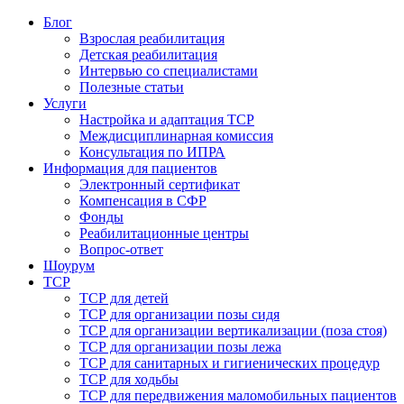
Блог
Взрослая реабилитация
Детская реабилитация
Интервью со специалистами
Полезные статьи
Услуги
Настройка и адаптация ТСР
Междисциплинарная комиссия
Консультация по ИПРА
Информация для пациентов
Электронный сертификат
Компенсация в СФР
Фонды
Реабилитационные центры
Вопрос-ответ
Шоурум
ТСР
ТСР для детей
ТСР для организации позы сидя
ТСР для организации вертикализации (поза стоя)
ТСР для организации позы лежа
ТСР для санитарных и гигиенических процедур
ТСР для ходьбы
ТСР для передвижения маломобильных пациентов