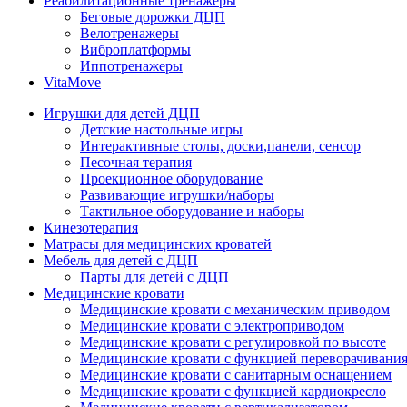
Реабилитационные тренажеры
Беговые дорожки ДЦП
Велотренажеры
Виброплатформы
Иппотренажеры
VitaMove
Игрушки для детей ДЦП
Детские настольные игры
Интерактивные столы, доски,панели, сенсор
Песочная терапия
Проекционное оборудование
Развивающие игрушки/наборы
Тактильное оборудование и наборы
Кинезотерапия
Матрасы для медицинских кроватей
Мебель для детей с ДЦП
Парты для детей с ДЦП
Медицинские кровати
Медицинские кровати с механическим приводом
Медицинские кровати с электроприводом
Медицинские кровати с регулировкой по высоте
Медицинские кровати с функцией переворачивания
Медицинские кровати с санитарным оснащением
Медицинские кровати с функцией кардиокресло