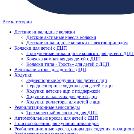
Все категории
Детские инвалидные коляски
Детские активные кресла-коляски
Детские инвалидные коляски с электроприводом
Коляски для детей с ДЦП
Прогулочные инвалидные коляски для детей с ДЦП
Коляска комнатная для детей с ДЦП
Коляски типа «Трость» для детей с ДЦП
Вертикализаторы для детей с ДЦП
Ходунки
Заднеопорные ходунки для детей с дцп
Переднеопорные ходунки для детей с дцп
Ходунки детские дцп с поддержкой
Ходунки на колесах для детей дцп
Ходунки роллаторы для детей с дцп
Реабилитационные велосипеды
Трехколесный велосипед для ДЦП
Автомобильные кресла для детей с ДЦП
Приспособления для купания инвалидов
Реабилитационные кресла, опоры для сидения, позицион