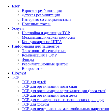
Блог
Взрослая реабилитация
Детская реабилитация
Интервью со специалистами
Полезные статьи
Услуги
Настройка и адаптация ТСР
Междисциплинарная комиссия
Консультация по ИПРА
Информация для пациентов
Электронный сертификат
Компенсация в СФР
Фонды
Реабилитационные центры
Вопрос-ответ
Шоурум
ТСР
ТСР для детей
ТСР для организации позы сидя
ТСР для организации вертикализации (поза стоя)
ТСР для организации позы лежа
ТСР для санитарных и гигиенических процедур
ТСР для ходьбы
ТСР для передвижения маломобильных пациентов