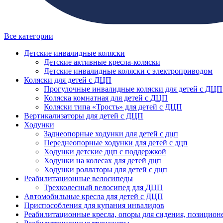
Все категории
Детские инвалидные коляски
Детские активные кресла-коляски
Детские инвалидные коляски с электроприводом
Коляски для детей с ДЦП
Прогулочные инвалидные коляски для детей с ДЦП
Коляска комнатная для детей с ДЦП
Коляски типа «Трость» для детей с ДЦП
Вертикализаторы для детей с ДЦП
Ходунки
Заднеопорные ходунки для детей с дцп
Переднеопорные ходунки для детей с дцп
Ходунки детские дцп с поддержкой
Ходунки на колесах для детей дцп
Ходунки роллаторы для детей с дцп
Реабилитационные велосипеды
Трехколесный велосипед для ДЦП
Автомобильные кресла для детей с ДЦП
Приспособления для купания инвалидов
Реабилитационные кресла, опоры для сидения, позицион