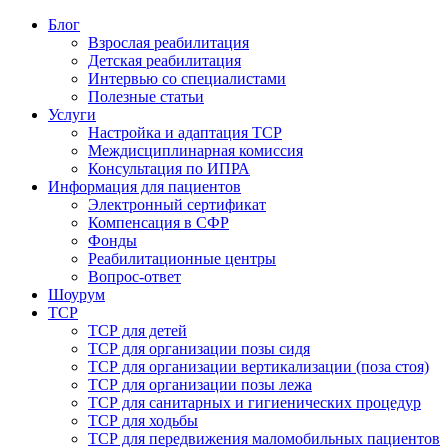
Блог
Взрослая реабилитация
Детская реабилитация
Интервью со специалистами
Полезные статьи
Услуги
Настройка и адаптация ТСР
Междисциплинарная комиссия
Консультация по ИПРА
Информация для пациентов
Электронный сертификат
Компенсация в СФР
Фонды
Реабилитационные центры
Вопрос-ответ
Шоурум
ТСР
ТСР для детей
ТСР для организации позы сидя
ТСР для организации вертикализации (поза стоя)
ТСР для организации позы лежа
ТСР для санитарных и гигиенических процедур
ТСР для ходьбы
ТСР для передвижения маломобильных пациентов