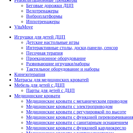
Реабилитационные тренажеры
Беговые дорожки ДЦП
Велотренажеры
Виброплатформы
Иппотренажеры
VitaMove
Игрушки для детей ДЦП
Детские настольные игры
Интерактивные столы, доски,панели, сенсор
Песочная терапия
Проекционное оборудование
Развивающие игрушки/наборы
Тактильное оборудование и наборы
Кинезотерапия
Матрасы для медицинских кроватей
Мебель для детей с ДЦП
Парты для детей с ДЦП
Медицинские кровати
Медицинские кровати с механическим приводом
Медицинские кровати с электроприводом
Медицинские кровати с регулировкой по высоте
Медицинские кровати с функцией переворачивания
Медицинские кровати с санитарным оснащением
Медицинские кровати с функцией кардиокресло