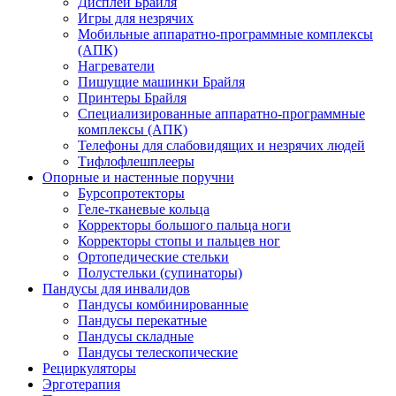
Дисплеи Брайля
Игры для незрячих
Мобильные аппаратно-программные комплексы
(АПК)
Нагреватели
Пишущие машинки Брайля
Принтеры Брайля
Специализированные аппаратно-программные
комплексы (АПК)
Телефоны для слабовидящих и незрячих людей
Тифлофлешплееры
Опорные и настенные поручни
Бурсопротекторы
Геле-тканевые кольца
Корректоры большого пальца ноги
Корректоры стопы и пальцев ног
Ортопедические стельки
Полустельки (супинаторы)
Пандусы для инвалидов
Пандусы комбинированные
Пандусы перекатные
Пандусы складные
Пандусы телескопические
Рециркуляторы
Эрготерапия