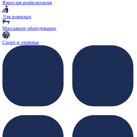
Взрослая реабилитация
Для пожилых
Массажное оборудование
Спорт и здоровье