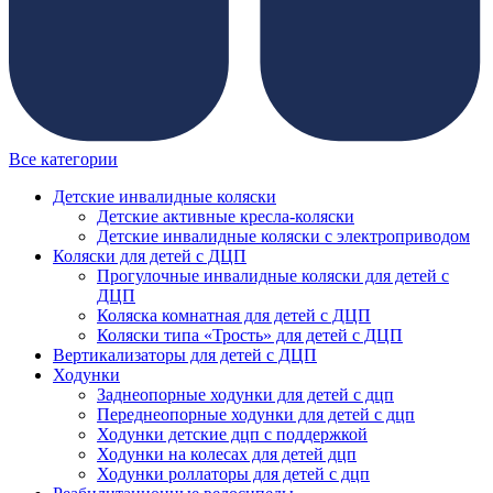
Все категории
Детские инвалидные коляски
Детские активные кресла-коляски
Детские инвалидные коляски с электроприводом
Коляски для детей с ДЦП
Прогулочные инвалидные коляски для детей с
ДЦП
Коляска комнатная для детей с ДЦП
Коляски типа «Трость» для детей с ДЦП
Вертикализаторы для детей с ДЦП
Ходунки
Заднеопорные ходунки для детей с дцп
Переднеопорные ходунки для детей с дцп
Ходунки детские дцп с поддержкой
Ходунки на колесах для детей дцп
Ходунки роллаторы для детей с дцп