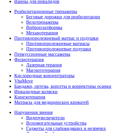
Ванны для инвалидов
Реабилитационные тренажеры
Беговые дорожки для реабилитации
Велотренажеры
Виброплатформы
Механотерапия
Противопролежневый матрас и подушки
Противопролежневые матрасы
Противопролежневые подушки
Перкуссионные массажеры
Физиотерапия
Лазерная терапия
Магнитотерапия
Кислородные концентраторы
VitaMove
Бандажи, ортезы, корсеты и корректоры осанки
Инвалидные коляски
Кинезотерапия
Матрасы для медицинских кроватей
Нарушения зрения
Видеоувеличители
Вспомогательные устройства
Гаджеты для слабовидящих и незрячих