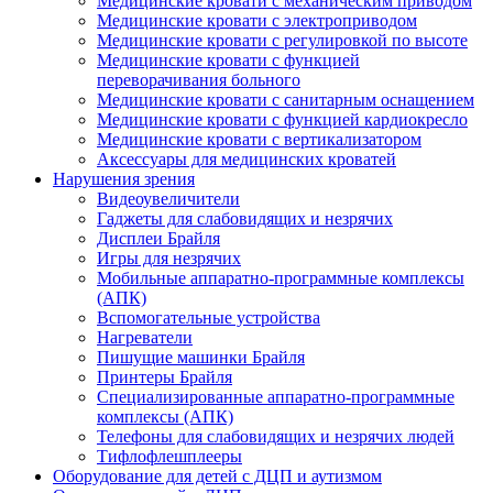
Медицинские кровати с механическим приводом
Медицинские кровати с электроприводом
Медицинские кровати с регулировкой по высоте
Медицинские кровати с функцией
переворачивания больного
Медицинские кровати с санитарным оснащением
Медицинские кровати с функцией кардиокресло
Медицинские кровати с вертикализатором
Аксессуары для медицинских кроватей
Нарушения зрения
Видеоувеличители
Гаджеты для слабовидящих и незрячих
Дисплеи Брайля
Игры для незрячих
Мобильные аппаратно-программные комплексы
(АПК)
Вспомогательные устройства
Нагреватели
Пишущие машинки Брайля
Принтеры Брайля
Специализированные аппаратно-программные
комплексы (АПК)
Телефоны для слабовидящих и незрячих людей
Тифлофлешплееры
Оборудование для детей с ДЦП и аутизмом