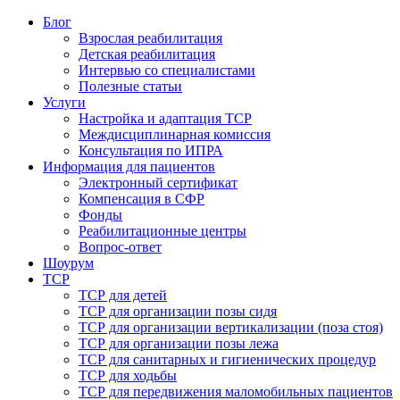
Блог
Взрослая реабилитация
Детская реабилитация
Интервью со специалистами
Полезные статьи
Услуги
Настройка и адаптация ТСР
Междисциплинарная комиссия
Консультация по ИПРА
Информация для пациентов
Электронный сертификат
Компенсация в СФР
Фонды
Реабилитационные центры
Вопрос-ответ
Шоурум
ТСР
ТСР для детей
ТСР для организации позы сидя
ТСР для организации вертикализации (поза стоя)
ТСР для организации позы лежа
ТСР для санитарных и гигиенических процедур
ТСР для ходьбы
ТСР для передвижения маломобильных пациентов