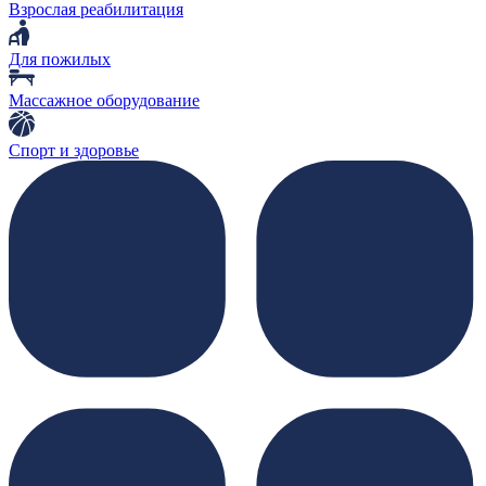
Взрослая реабилитация
Для пожилых
Массажное оборудование
Спорт и здоровье