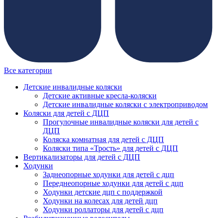
Все категории
Детские инвалидные коляски
Детские активные кресла-коляски
Детские инвалидные коляски с электроприводом
Коляски для детей с ДЦП
Прогулочные инвалидные коляски для детей с
ДЦП
Коляска комнатная для детей с ДЦП
Коляски типа «Трость» для детей с ДЦП
Вертикализаторы для детей с ДЦП
Ходунки
Заднеопорные ходунки для детей с дцп
Переднеопорные ходунки для детей с дцп
Ходунки детские дцп с поддержкой
Ходунки на колесах для детей дцп
Ходунки роллаторы для детей с дцп