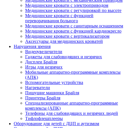
Медицинские кровати с механическим приводом
Медицинские кровати с электроприводом
Медицинские кровати с регулировкой по высоте
Медицинские кровати с функцией
переворачивания больного
Медицинские кровати с санитарным оснащением
Медицинские кровати с функцией кардиокресло
Медицинские кровати с вертикализатором
Аксессуары для медицинских кроватей
Нарушения зрения
Видеоувеличители
Гаджеты для слабовидящих и незрячих
Дисплеи Брайля
Игры для незрячих
Мобильные аппаратно-программные комплексы
(АПК)
Вспомогательные устройства
Нагреватели
Пишущие машинки Брайля
Принтеры Брайля
Специализированные аппаратно-программные
комплексы (АПК)
Телефоны для слабовидящих и незрячих людей
Тифлофлешплееры
Оборудование для детей с ДЦП и аутизмом