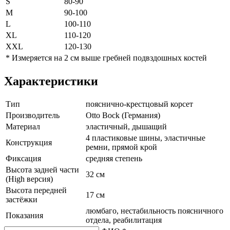
S
80-90
M
90-100
L
100-110
XL
110-120
XXL
120-130
* Измеряется на 2 см выше гребней подвздошных костей
Характеристики
Тип
пояснично-крестцовый корсет
Производитель
Otto Bock (Германия)
Материал
эластичный, дышащий
4 пластиковые шины, эластичные
Конструкция
ремни, прямой крой
Фиксация
средняя степень
Высота задней части
32 см
(High версия)
Высота передней
17 см
застёжки
люмбаго, нестабильность поясничного
Показания
отдела, реабилитация