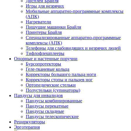
Дисплеи Брайля
Игры для незрячих
Мобильные аппаратно-программные комплексы
(АПК)
Нагреватели
Пишущие машинки Брайля
Принтеры Брайля
Специализированные аппаратно-программные
комплексы (АПК)
Телефоны для слабовидящих и незрячих людей
Тифлофлешплееры
Опорные и настенные поручни
Бурсопротекторы
Геле-тканевые кольца
Корректоры большого пальца ноги
Корректоры стопы и пальцев ног
Ортопедические стельки
Полустельки (супинаторы)
Пандусы для инвалидов
Пандусы комбинированные
Пандусы перекатные
Пандусы складные
Пандусы телескопические
Рециркуляторы
Эрготерапия