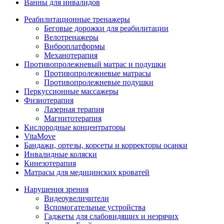
Ванны для инвалидов
Реабилитационные тренажеры
Беговые дорожки для реабилитации
Велотренажеры
Виброплатформы
Механотерапия
Противопролежневый матрас и подушки
Противопролежневые матрасы
Противопролежневые подушки
Перкуссионные массажеры
Физиотерапия
Лазерная терапия
Магнитотерапия
Кислородные концентраторы
VitaMove
Бандажи, ортезы, корсеты и корректоры осанки
Инвалидные коляски
Кинезотерапия
Матрасы для медицинских кроватей
Нарушения зрения
Видеоувеличители
Вспомогательные устройства
Гаджеты для слабовидящих и незрячих