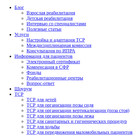
Блог
Взрослая реабилитация
Детская реабилитация
Интервью со специалистами
Полезные статьи
Услуги
Настройка и адаптация ТСР
Междисциплинарная комиссия
Консультация по ИПРА
Информация для пациентов
Электронный сертификат
Компенсация в СФР
Фонды
Реабилитационные центры
Вопрос-ответ
Шоурум
ТСР
ТСР для детей
ТСР для организации позы сидя
ТСР для организации вертикализации (поза стоя)
ТСР для организации позы лежа
ТСР для санитарных и гигиенических процедур
ТСР для ходьбы
ТСР для передвижения маломобильных пациентов