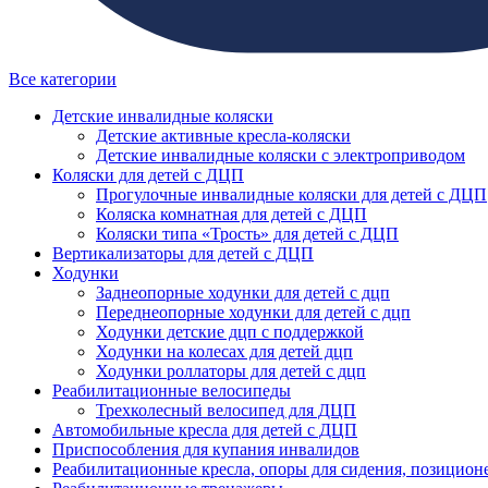
Все категории
Детские инвалидные коляски
Детские активные кресла-коляски
Детские инвалидные коляски с электроприводом
Коляски для детей с ДЦП
Прогулочные инвалидные коляски для детей с ДЦП
Коляска комнатная для детей с ДЦП
Коляски типа «Трость» для детей с ДЦП
Вертикализаторы для детей с ДЦП
Ходунки
Заднеопорные ходунки для детей с дцп
Переднеопорные ходунки для детей с дцп
Ходунки детские дцп с поддержкой
Ходунки на колесах для детей дцп
Ходунки роллаторы для детей с дцп
Реабилитационные велосипеды
Трехколесный велосипед для ДЦП
Автомобильные кресла для детей с ДЦП
Приспособления для купания инвалидов
Реабилитационные кресла, опоры для сидения, позицион