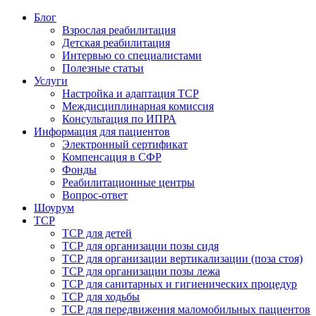
Блог
Взрослая реабилитация
Детская реабилитация
Интервью со специалистами
Полезные статьи
Услуги
Настройка и адаптация ТСР
Междисциплинарная комиссия
Консультация по ИПРА
Информация для пациентов
Электронный сертификат
Компенсация в СФР
Фонды
Реабилитационные центры
Вопрос-ответ
Шоурум
ТСР
ТСР для детей
ТСР для организации позы сидя
ТСР для организации вертикализации (поза стоя)
ТСР для организации позы лежа
ТСР для санитарных и гигиенических процедур
ТСР для ходьбы
ТСР для передвижения маломобильных пациентов