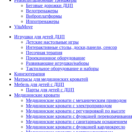
Реабилитационные тренажеры
Беговые дорожки ДЦП
Велотренажеры
Виброплатформы
Иппотренажеры
VitaMove
Игрушки для детей ДЦП
Детские настольные игры
Интерактивные столы, доски,панели, сенсор
Песочная терапия
Проекционное оборудование
Развивающие игрушки/наборы
Тактильное оборудование и наборы
Кинезотерапия
Матрасы для медицинских кроватей
Мебель для детей с ДЦП
Парты для детей с ДЦП
Медицинские кровати
Медицинские кровати с механическим приводом
Медицинские кровати с электроприводом
Медицинские кровати с регулировкой по высоте
Медицинские кровати с функцией переворачивания
Медицинские кровати с санитарным оснащением
Медицинские кровати с функцией кардиокресло