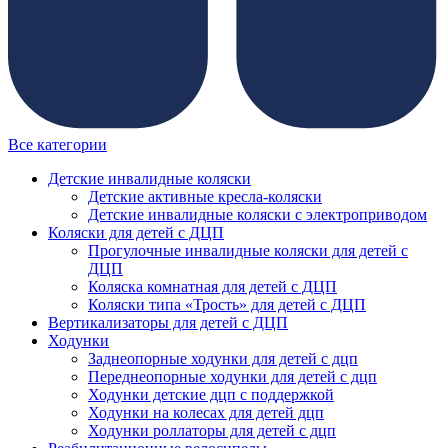
Все категории
Детские инвалидные коляски
Детские активные кресла-коляски
Детские инвалидные коляски с электроприводом
Коляски для детей с ДЦП
Прогулочные инвалидные коляски для детей с
ДЦП
Коляска комнатная для детей с ДЦП
Коляски типа «Трость» для детей с ДЦП
Вертикализаторы для детей с ДЦП
Ходунки
Заднеопорные ходунки для детей с дцп
Переднеопорные ходунки для детей с дцп
Ходунки детские дцп с поддержкой
Ходунки на колесах для детей дцп
Ходунки роллаторы для детей с дцп