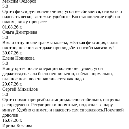
Максим Фёдоров
5.0
Ортез фиксирует колено чётко, угол не сбивается, снимать и
надевать легко, застежки удобные. Восстановление идёт по
плану , вижу прогресс.
01.08.26 г.
Ольга Дмитриева
5.0
Взяли отцу после травмы колена, жёсткая фиксация, сидит
плотно, не сползает даже при ходьбе. спасибо магазину!
30.07.26 г.
Елена Новикова
5.0
Ношу ортез после операции колено не гуляет, угол
держится,сначала было непривычно, сейчас нормально,
главное нога восстанавливается как надо.
29.07.26 г.
Сергей Михайлов
5.0
Ортез помог при реабилитации,колено стабильно, нагрузка
распределена. Регулировки понятные, подогнал за пару
минут. Удобно снимать и надевать сам справляюсь.Покупкой
доволен
16.07.26 г.
Ирина Козлова