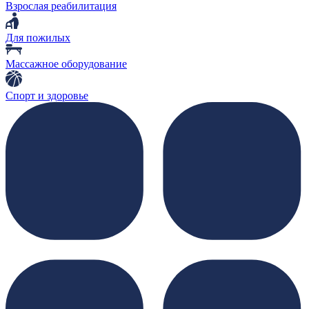
Взрослая реабилитация
Для пожилых
Массажное оборудование
Спорт и здоровье