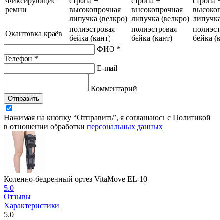
Фиксирующие
стропа +
стропа +
стропа 
ремни
высокопрочная
высокопрочная
высоко
липучка (велкро)
липучка (велкро)
липучка
полиэстровая
полиэстровая
полиэст
Окантовка краёв
бейка (кант)
бейка (кант)
бейка (
ФИО *
Телефон *
E-mail
Комментарий
Отправить
Нажимая на кнопку “Отправить”, я соглашаюсь с Политикой
в отношении обработки
персональных данных
Коленно-бедренный ортез VitaMove EL-10
5.0
Отзывы
Характеристики
5.0