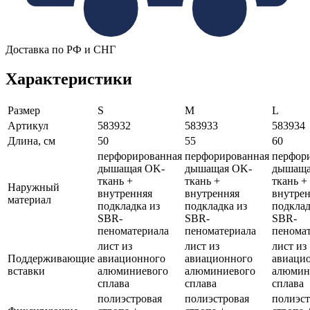
Доставка по РФ и СНГ
Характеристики
Размер
S
M
L
Артикул
583932
583933
583934
Длина, см
50
55
60
перфорированная
перфорированная
перфор
дышащая OK-
дышащая OK-
дышаща
ткань +
ткань +
ткань +
Наружный
внутренняя
внутренняя
внутре
материал
подкладка из
подкладка из
подклад
SBR-
SBR-
SBR-
пеноматериала
пеноматериала
пенома
лист из
лист из
лист из
Поддерживающие
авиационного
авиационного
авиаци
вставки
алюминиевого
алюминиевого
алюмин
сплава
сплава
сплава
полиэстровая
полиэстровая
полиэст