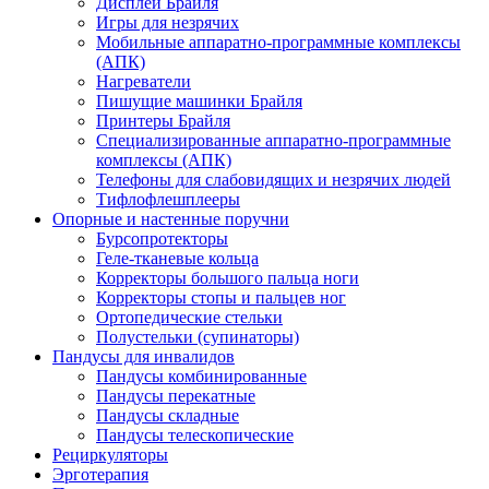
Дисплеи Брайля
Игры для незрячих
Мобильные аппаратно-программные комплексы
(АПК)
Нагреватели
Пишущие машинки Брайля
Принтеры Брайля
Специализированные аппаратно-программные
комплексы (АПК)
Телефоны для слабовидящих и незрячих людей
Тифлофлешплееры
Опорные и настенные поручни
Бурсопротекторы
Геле-тканевые кольца
Корректоры большого пальца ноги
Корректоры стопы и пальцев ног
Ортопедические стельки
Полустельки (супинаторы)
Пандусы для инвалидов
Пандусы комбинированные
Пандусы перекатные
Пандусы складные
Пандусы телескопические
Рециркуляторы
Эрготерапия