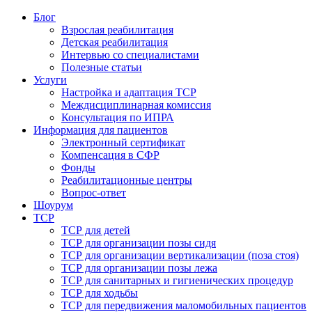
Блог
Взрослая реабилитация
Детская реабилитация
Интервью со специалистами
Полезные статьи
Услуги
Настройка и адаптация ТСР
Междисциплинарная комиссия
Консультация по ИПРА
Информация для пациентов
Электронный сертификат
Компенсация в СФР
Фонды
Реабилитационные центры
Вопрос-ответ
Шоурум
ТСР
ТСР для детей
ТСР для организации позы сидя
ТСР для организации вертикализации (поза стоя)
ТСР для организации позы лежа
ТСР для санитарных и гигиенических процедур
ТСР для ходьбы
ТСР для передвижения маломобильных пациентов