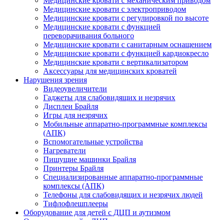
Медицинские кровати с механическим приводом
Медицинские кровати с электроприводом
Медицинские кровати с регулировкой по высоте
Медицинские кровати с функцией
переворачивания больного
Медицинские кровати с санитарным оснащением
Медицинские кровати с функцией кардиокресло
Медицинские кровати с вертикализатором
Аксессуары для медицинских кроватей
Нарушения зрения
Видеоувеличители
Гаджеты для слабовидящих и незрячих
Дисплеи Брайля
Игры для незрячих
Мобильные аппаратно-программные комплексы
(АПК)
Вспомогательные устройства
Нагреватели
Пишущие машинки Брайля
Принтеры Брайля
Специализированные аппаратно-программные
комплексы (АПК)
Телефоны для слабовидящих и незрячих людей
Тифлофлешплееры
Оборудование для детей с ДЦП и аутизмом