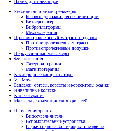
Ванны для инвалидов
Реабилитационные тренажеры
Беговые дорожки для реабилитации
Велотренажеры
Виброплатформы
Механотерапия
Противопролежневый матрас и подушки
Противопролежневые матрасы
Противопролежневые подушки
Перкуссионные массажеры
Физиотерапия
Лазерная терапия
Магнитотерапия
Кислородные концентраторы
VitaMove
Бандажи, ортезы, корсеты и корректоры осанки
Инвалидные коляски
Кинезотерапия
Матрасы для медицинских кроватей
Нарушения зрения
Видеоувеличители
Вспомогательные устройства
Гаджеты для слабовидящих и незрячих