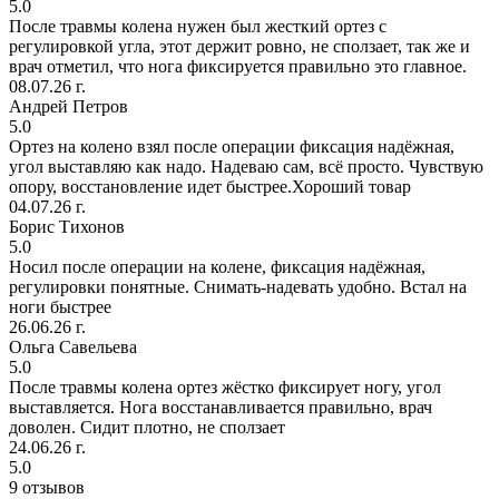
5.0
После травмы колена нужен был жесткий ортез с
регулировкой угла, этот держит ровно, не сползает, так же и
врач отметил, что нога фиксируется правильно это главное.
08.07.26 г.
Андрей Петров
5.0
Ортез на колено взял после операции фиксация надёжная,
угол выставляю как надо. Надеваю сам, всё просто. Чувствую
опору, восстановление идет быстрее.Хороший товар
04.07.26 г.
Борис Тихонов
5.0
Носил после операции на колене, фиксация надёжная,
регулировки понятные. Снимать-надевать удобно. Встал на
ноги быстрее
26.06.26 г.
Ольга Савельева
5.0
После травмы колена ортез жёстко фиксирует ногу, угол
выставляется. Нога восстанавливается правильно, врач
доволен. Сидит плотно, не сползает
24.06.26 г.
5.0
9 отзывов