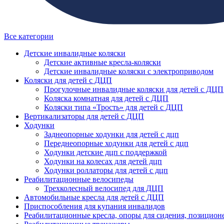
Все категории
Детские инвалидные коляски
Детские активные кресла-коляски
Детские инвалидные коляски с электроприводом
Коляски для детей с ДЦП
Прогулочные инвалидные коляски для детей с ДЦП
Коляска комнатная для детей с ДЦП
Коляски типа «Трость» для детей с ДЦП
Вертикализаторы для детей с ДЦП
Ходунки
Заднеопорные ходунки для детей с дцп
Переднеопорные ходунки для детей с дцп
Ходунки детские дцп с поддержкой
Ходунки на колесах для детей дцп
Ходунки роллаторы для детей с дцп
Реабилитационные велосипеды
Трехколесный велосипед для ДЦП
Автомобильные кресла для детей с ДЦП
Приспособления для купания инвалидов
Реабилитационные кресла, опоры для сидения, позицион