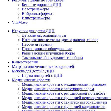
Реабилитационные тренажеры
Беговые дорожки ДЦП
Велотренажеры
Виброплатформы
Иппотренажеры
VitaMove
Игрушки для детей ДЦП
Детские настольные игры
Интерактивные столы, доски,панели, сенсор
Песочная терапия
Проекционное оборудование
Развивающие игрушки/наборы
Тактильное оборудование и наборы
Кинезотерапия
Матрасы для медицинских кроватей
Мебель для детей с ДЦП
Парты для детей с ДЦП
Медицинские кровати
Медицинские кровати с механическим приводом
Медицинские кровати с электроприводом
Медицинские кровати с регулировкой по высоте
Медицинские кровати с функцией переворачивания
Медицинские кровати с санитарным оснащением
Медицинские кровати с функцией кардиокресло