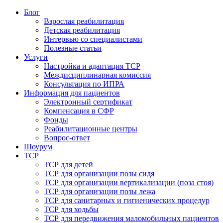
Блог
Взрослая реабилитация
Детская реабилитация
Интервью со специалистами
Полезные статьи
Услуги
Настройка и адаптация ТСР
Междисциплинарная комиссия
Консультация по ИПРА
Информация для пациентов
Электронный сертификат
Компенсация в СФР
Фонды
Реабилитационные центры
Вопрос-ответ
Шоурум
ТСР
ТСР для детей
ТСР для организации позы сидя
ТСР для организации вертикализации (поза стоя)
ТСР для организации позы лежа
ТСР для санитарных и гигиенических процедур
ТСР для ходьбы
ТСР для передвижения маломобильных пациентов