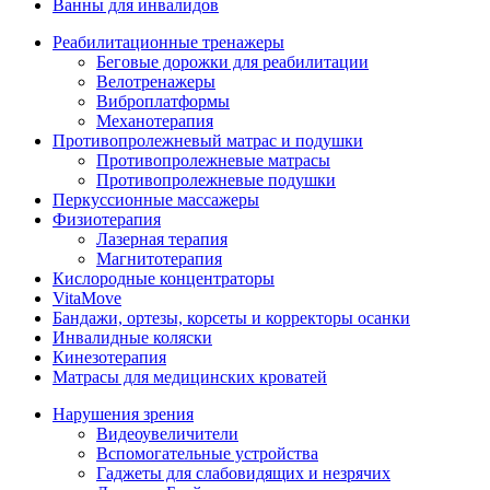
Ванны для инвалидов
Реабилитационные тренажеры
Беговые дорожки для реабилитации
Велотренажеры
Виброплатформы
Механотерапия
Противопролежневый матрас и подушки
Противопролежневые матрасы
Противопролежневые подушки
Перкуссионные массажеры
Физиотерапия
Лазерная терапия
Магнитотерапия
Кислородные концентраторы
VitaMove
Бандажи, ортезы, корсеты и корректоры осанки
Инвалидные коляски
Кинезотерапия
Матрасы для медицинских кроватей
Нарушения зрения
Видеоувеличители
Вспомогательные устройства
Гаджеты для слабовидящих и незрячих