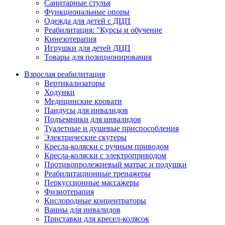
Санитарные стулья
Функциональные опоры
Одежда для детей с ДЦП
Реабилитация: "Курсы и обучение
Кинезотерапия
Игрушки для детей ДЦП
Товары для позиционирования
Взрослая реабилитация
Вертикализаторы
Ходунки
Медицинские кровати
Пандусы для инвалидов
Подъемники для инвалидов
Туалетные и душевые приспособления
Электрические скутеры
Кресла-коляски с ручным приводом
Кресла-коляски с электроприводом
Противопролежневый матрас и подушки
Реабилитационные тренажеры
Перкуссионные массажеры
Физиотерапия
Кислородные концентраторы
Ванны для инвалидов
Приставки для кресел-колясок