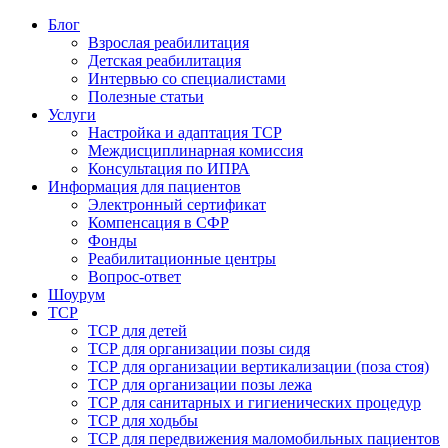
Блог
Взрослая реабилитация
Детская реабилитация
Интервью со специалистами
Полезные статьи
Услуги
Настройка и адаптация ТСР
Междисциплинарная комиссия
Консультация по ИПРА
Информация для пациентов
Электронный сертификат
Компенсация в СФР
Фонды
Реабилитационные центры
Вопрос-ответ
Шоурум
ТСР
ТСР для детей
ТСР для организации позы сидя
ТСР для организации вертикализации (поза стоя)
ТСР для организации позы лежа
ТСР для санитарных и гигиенических процедур
ТСР для ходьбы
ТСР для передвижения маломобильных пациентов