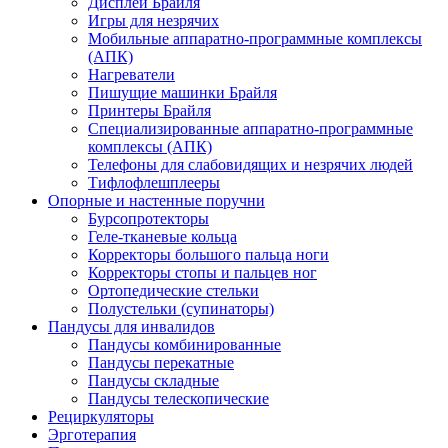
Дисплеи Брайля
Игры для незрячих
Мобильные аппаратно-программные комплексы
(АПК)
Нагреватели
Пишущие машинки Брайля
Принтеры Брайля
Специализированные аппаратно-программные
комплексы (АПК)
Телефоны для слабовидящих и незрячих людей
Тифлофлешплееры
Опорные и настенные поручни
Бурсопротекторы
Геле-тканевые кольца
Корректоры большого пальца ноги
Корректоры стопы и пальцев ног
Ортопедические стельки
Полустельки (супинаторы)
Пандусы для инвалидов
Пандусы комбинированные
Пандусы перекатные
Пандусы складные
Пандусы телескопические
Рециркуляторы
Эрготерапия