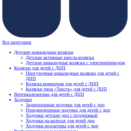
Все категории
Детские инвалидные коляски
Детские активные кресла-коляски
Детские инвалидные коляски с электроприводом
Коляски для детей с ДЦП
Прогулочные инвалидные коляски для детей с
ДЦП
Коляска комнатная для детей с ДЦП
Коляски типа «Трость» для детей с ДЦП
Вертикализаторы для детей с ДЦП
Ходунки
Заднеопорные ходунки для детей с дцп
Переднеопорные ходунки для детей с дцп
Ходунки детские дцп с поддержкой
Ходунки на колесах для детей дцп
Ходунки роллаторы для детей с дцп