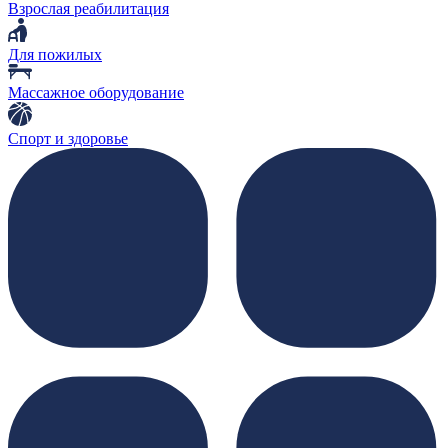
Взрослая реабилитация
Для пожилых
Массажное оборудование
Спорт и здоровье