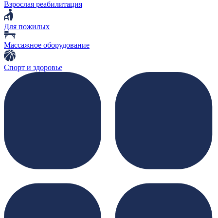
Взрослая реабилитация
Для пожилых
Массажное оборудование
Спорт и здоровье