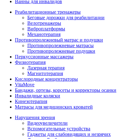
Ванны для инвалидов
Реабилитационные тренажеры
Беговые дорожки для реабилитации
Велотренажеры
Виброплатформы
Механотерапия
Противопролежневый матрас и подушки
Противопролежневые матрасы
Противопролежневые подушки
Перкуссионные массажеры
Физиотерапия
Лазерная терапия
Магнитотерапия
Кислородные концентраторы
VitaMove
Бандажи, ортезы, корсеты и корректоры осанки
Инвалидные коляски
Кинезотерапия
Матрасы для медицинских кроватей
Нарушения зрения
Видеоувеличители
Вспомогательные устройства
Гаджеты для слабовидящих и незрячих