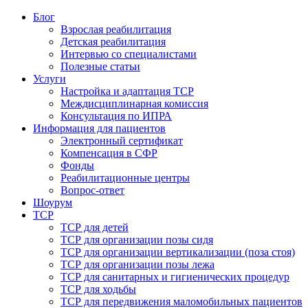
Блог
Взрослая реабилитация
Детская реабилитация
Интервью со специалистами
Полезные статьи
Услуги
Настройка и адаптация ТСР
Междисциплинарная комиссия
Консультация по ИПРА
Информация для пациентов
Электронный сертификат
Компенсация в СФР
Фонды
Реабилитационные центры
Вопрос-ответ
Шоурум
ТСР
ТСР для детей
ТСР для организации позы сидя
ТСР для организации вертикализации (поза стоя)
ТСР для организации позы лежа
ТСР для санитарных и гигиенических процедур
ТСР для ходьбы
ТСР для передвижения маломобильных пациентов