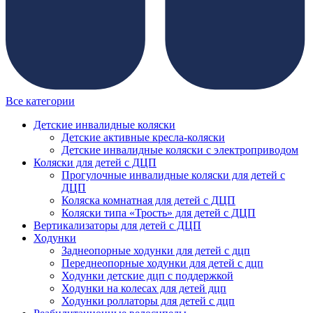
Все категории
Детские инвалидные коляски
Детские активные кресла-коляски
Детские инвалидные коляски с электроприводом
Коляски для детей с ДЦП
Прогулочные инвалидные коляски для детей с
ДЦП
Коляска комнатная для детей с ДЦП
Коляски типа «Трость» для детей с ДЦП
Вертикализаторы для детей с ДЦП
Ходунки
Заднеопорные ходунки для детей с дцп
Переднеопорные ходунки для детей с дцп
Ходунки детские дцп с поддержкой
Ходунки на колесах для детей дцп
Ходунки роллаторы для детей с дцп