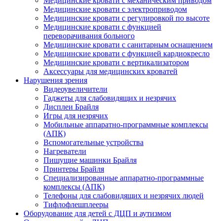
Медицинские кровати с механическим приводом
Медицинские кровати с электроприводом
Медицинские кровати с регулировкой по высоте
Медицинские кровати с функцией
переворачивания больного
Медицинские кровати с санитарным оснащением
Медицинские кровати с функцией кардиокресло
Медицинские кровати с вертикализатором
Аксессуары для медицинских кроватей
Нарушения зрения
Видеоувеличители
Гаджеты для слабовидящих и незрячих
Дисплеи Брайля
Игры для незрячих
Мобильные аппаратно-программные комплексы
(АПК)
Вспомогательные устройства
Нагреватели
Пишущие машинки Брайля
Принтеры Брайля
Специализированные аппаратно-программные
комплексы (АПК)
Телефоны для слабовидящих и незрячих людей
Тифлофлешплееры
Оборудование для детей с ДЦП и аутизмом