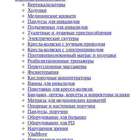
Вертикализаторы
Ходунки
Медицинские кровати
Пандусы для инвалидов
Подъемники для инвалидов
Туалетные и душевые приспособления
Электрические скутеры
Кресла-коляски с ручным приводом
Кресла-коляски с электроприводом
Противопролежневый матрас и подушки
Реабилитационные тренажеры
Перкуссионные массажеры
Физиотерапия
Кислородные концентраторы
Ванны для инвалидов
Приставки для кресел-колясок
Бандажи, ортезы, корсеты и корректоры осанки
Матрасы для медицинских кроватей
Опорные и настенные поручни
Пандусы, поручни
Оборудование для больниц
Оборудование для РЦ
Нарушения зрения
VitaMove
Инвалидные коляски