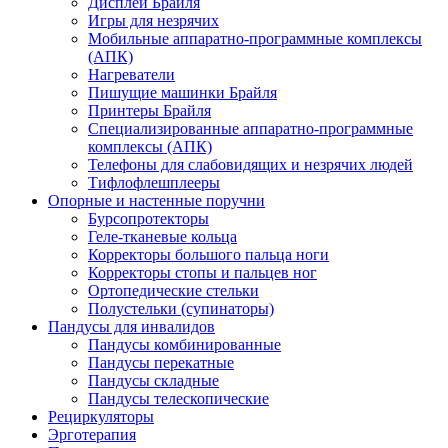
Дисплеи Брайля
Игры для незрячих
Мобильные аппаратно-программные комплексы
(АПК)
Нагреватели
Пишущие машинки Брайля
Принтеры Брайля
Специализированные аппаратно-программные
комплексы (АПК)
Телефоны для слабовидящих и незрячих людей
Тифлофлешплееры
Опорные и настенные поручни
Бурсопротекторы
Геле-тканевые кольца
Корректоры большого пальца ноги
Корректоры стопы и пальцев ног
Ортопедические стельки
Полустельки (супинаторы)
Пандусы для инвалидов
Пандусы комбинированные
Пандусы перекатные
Пандусы складные
Пандусы телескопические
Рециркуляторы
Эрготерапия