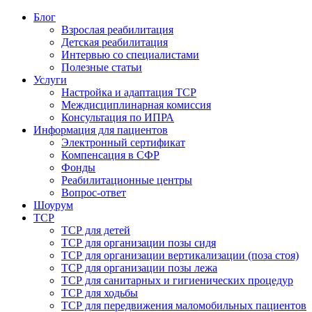
Блог
Взрослая реабилитация
Детская реабилитация
Интервью со специалистами
Полезные статьи
Услуги
Настройка и адаптация ТСР
Междисциплинарная комиссия
Консультация по ИПРА
Информация для пациентов
Электронный сертификат
Компенсация в СФР
Фонды
Реабилитационные центры
Вопрос-ответ
Шоурум
ТСР
ТСР для детей
ТСР для организации позы сидя
ТСР для организации вертикализации (поза стоя)
ТСР для организации позы лежа
ТСР для санитарных и гигиенических процедур
ТСР для ходьбы
ТСР для передвижения маломобильных пациентов