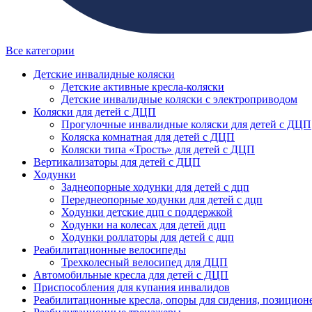
Все категории
Детские инвалидные коляски
Детские активные кресла-коляски
Детские инвалидные коляски с электроприводом
Коляски для детей с ДЦП
Прогулочные инвалидные коляски для детей с ДЦП
Коляска комнатная для детей с ДЦП
Коляски типа «Трость» для детей с ДЦП
Вертикализаторы для детей с ДЦП
Ходунки
Заднеопорные ходунки для детей с дцп
Переднеопорные ходунки для детей с дцп
Ходунки детские дцп с поддержкой
Ходунки на колесах для детей дцп
Ходунки роллаторы для детей с дцп
Реабилитационные велосипеды
Трехколесный велосипед для ДЦП
Автомобильные кресла для детей с ДЦП
Приспособления для купания инвалидов
Реабилитационные кресла, опоры для сидения, позицион