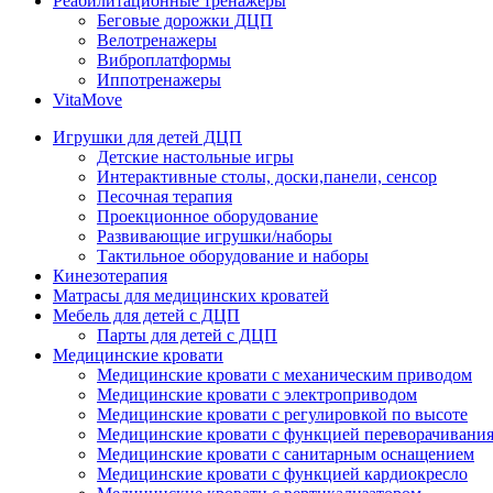
Реабилитационные тренажеры
Беговые дорожки ДЦП
Велотренажеры
Виброплатформы
Иппотренажеры
VitaMove
Игрушки для детей ДЦП
Детские настольные игры
Интерактивные столы, доски,панели, сенсор
Песочная терапия
Проекционное оборудование
Развивающие игрушки/наборы
Тактильное оборудование и наборы
Кинезотерапия
Матрасы для медицинских кроватей
Мебель для детей с ДЦП
Парты для детей с ДЦП
Медицинские кровати
Медицинские кровати с механическим приводом
Медицинские кровати с электроприводом
Медицинские кровати с регулировкой по высоте
Медицинские кровати с функцией переворачивания
Медицинские кровати с санитарным оснащением
Медицинские кровати с функцией кардиокресло