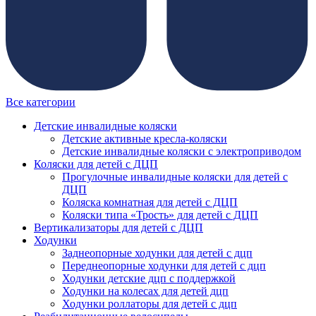
Все категории
Детские инвалидные коляски
Детские активные кресла-коляски
Детские инвалидные коляски с электроприводом
Коляски для детей с ДЦП
Прогулочные инвалидные коляски для детей с
ДЦП
Коляска комнатная для детей с ДЦП
Коляски типа «Трость» для детей с ДЦП
Вертикализаторы для детей с ДЦП
Ходунки
Заднеопорные ходунки для детей с дцп
Переднеопорные ходунки для детей с дцп
Ходунки детские дцп с поддержкой
Ходунки на колесах для детей дцп
Ходунки роллаторы для детей с дцп