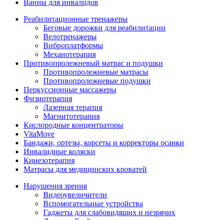
Ванны для инвалидов
Реабилитационные тренажеры
Беговые дорожки для реабилитации
Велотренажеры
Виброплатформы
Механотерапия
Противопролежневый матрас и подушки
Противопролежневые матрасы
Противопролежневые подушки
Перкуссионные массажеры
Физиотерапия
Лазерная терапия
Магнитотерапия
Кислородные концентраторы
VitaMove
Бандажи, ортезы, корсеты и корректоры осанки
Инвалидные коляски
Кинезотерапия
Матрасы для медицинских кроватей
Нарушения зрения
Видеоувеличители
Вспомогательные устройства
Гаджеты для слабовидящих и незрячих