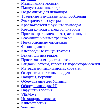
Медицинские кровати
Пандусы для инвалидов
Подъемники для инвалидов
Туалетные и душевые приспособления
Электрические скутеры
Кресла-коляски с ручным приводом
Кресла-коляски с электроприводом
Противопролежневый матрас и подушки
Реабилитационные тренажеры
Перкуссионные массажеры
Физиотерапия
Кислородные концентраторы
Ванны для инвалидов
Приставки для кресел-колясок
Бандажи, ортезы, корсеты и корректоры осанки
Матрасы для медицинских кроватей
Опорные и настенные поручни
Пандусы, поручни
Оборудование для больниц
Оборудование для РЦ
Нарушения зрения
VitaMove
Инвалидные коляски
Кинезотерапия
Эрготерапия