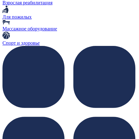
Взрослая реабилитация
Для пожилых
Массажное оборудование
Спорт и здоровье