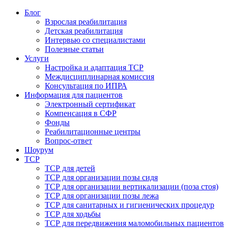
Блог
Взрослая реабилитация
Детская реабилитация
Интервью со специалистами
Полезные статьи
Услуги
Настройка и адаптация ТСР
Междисциплинарная комиссия
Консультация по ИПРА
Информация для пациентов
Электронный сертификат
Компенсация в СФР
Фонды
Реабилитационные центры
Вопрос-ответ
Шоурум
ТСР
ТСР для детей
ТСР для организации позы сидя
ТСР для организации вертикализации (поза стоя)
ТСР для организации позы лежа
ТСР для санитарных и гигиенических процедур
ТСР для ходьбы
ТСР для передвижения маломобильных пациентов