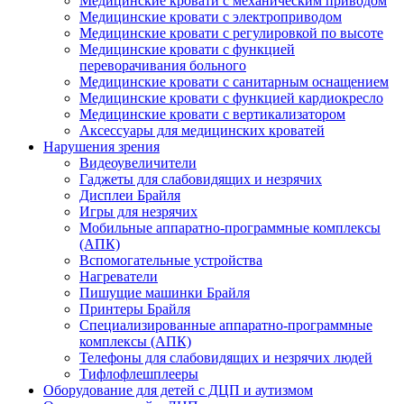
Медицинские кровати с механическим приводом
Медицинские кровати с электроприводом
Медицинские кровати с регулировкой по высоте
Медицинские кровати с функцией
переворачивания больного
Медицинские кровати с санитарным оснащением
Медицинские кровати с функцией кардиокресло
Медицинские кровати с вертикализатором
Аксессуары для медицинских кроватей
Нарушения зрения
Видеоувеличители
Гаджеты для слабовидящих и незрячих
Дисплеи Брайля
Игры для незрячих
Мобильные аппаратно-программные комплексы
(АПК)
Вспомогательные устройства
Нагреватели
Пишущие машинки Брайля
Принтеры Брайля
Специализированные аппаратно-программные
комплексы (АПК)
Телефоны для слабовидящих и незрячих людей
Тифлофлешплееры
Оборудование для детей с ДЦП и аутизмом