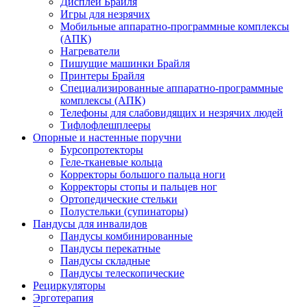
Дисплеи Брайля
Игры для незрячих
Мобильные аппаратно-программные комплексы
(АПК)
Нагреватели
Пишущие машинки Брайля
Принтеры Брайля
Специализированные аппаратно-программные
комплексы (АПК)
Телефоны для слабовидящих и незрячих людей
Тифлофлешплееры
Опорные и настенные поручни
Бурсопротекторы
Геле-тканевые кольца
Корректоры большого пальца ноги
Корректоры стопы и пальцев ног
Ортопедические стельки
Полустельки (супинаторы)
Пандусы для инвалидов
Пандусы комбинированные
Пандусы перекатные
Пандусы складные
Пандусы телескопические
Рециркуляторы
Эрготерапия