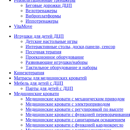
Реабилитационные тренажеры
Беговые дорожки ДЦП
Велотренажеры
Виброплатформы
Иппотренажеры
VitaMove
Игрушки для детей ДЦП
Детские настольные игры
Интерактивные столы, доски,панели, сенсор
Песочная терапия
Проекционное оборудование
Развивающие игрушки/наборы
Тактильное оборудование и наборы
Кинезотерапия
Матрасы для медицинских кроватей
Мебель для детей с ДЦП
Парты для детей с ДЦП
Медицинские кровати
Медицинские кровати с механическим приводом
Медицинские кровати с электроприводом
Медицинские кровати с регулировкой по высоте
Медицинские кровати с функцией переворачивания
Медицинские кровати с санитарным оснащением
Медицинские кровати с функцией кардиокресло