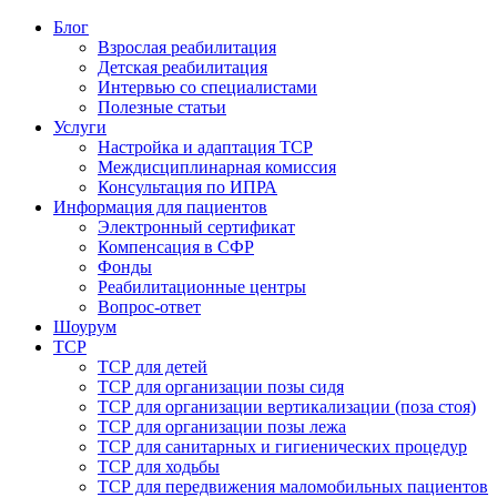
Блог
Взрослая реабилитация
Детская реабилитация
Интервью со специалистами
Полезные статьи
Услуги
Настройка и адаптация ТСР
Междисциплинарная комиссия
Консультация по ИПРА
Информация для пациентов
Электронный сертификат
Компенсация в СФР
Фонды
Реабилитационные центры
Вопрос-ответ
Шоурум
ТСР
ТСР для детей
ТСР для организации позы сидя
ТСР для организации вертикализации (поза стоя)
ТСР для организации позы лежа
ТСР для санитарных и гигиенических процедур
ТСР для ходьбы
ТСР для передвижения маломобильных пациентов