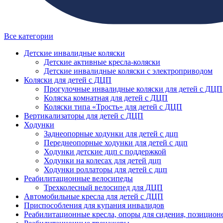
Все категории
Детские инвалидные коляски
Детские активные кресла-коляски
Детские инвалидные коляски с электроприводом
Коляски для детей с ДЦП
Прогулочные инвалидные коляски для детей с ДЦП
Коляска комнатная для детей с ДЦП
Коляски типа «Трость» для детей с ДЦП
Вертикализаторы для детей с ДЦП
Ходунки
Заднеопорные ходунки для детей с дцп
Переднеопорные ходунки для детей с дцп
Ходунки детские дцп с поддержкой
Ходунки на колесах для детей дцп
Ходунки роллаторы для детей с дцп
Реабилитационные велосипеды
Трехколесный велосипед для ДЦП
Автомобильные кресла для детей с ДЦП
Приспособления для купания инвалидов
Реабилитационные кресла, опоры для сидения, позицион