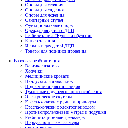
Опоры для стояния
Опоры для сидения
Опоры для лежания
Санитарные стулья
Функциональные опоры
Одежда для детей с ДЦП
Реабилитация: "Курсы и обучение
Кинезотерапия
Игрушки для детей ДЦП
Товары для позиционирования
Взрослая реабилитация
Вертикализаторы
Ходунки
Медицинские кровати
Пандусы для инвалидов
Подъемники для инвалидов
Туалетные и душевые приспособления
Электрические скутеры
Кресла-коляски с ручным приводом
Кресла-коляски с электроприводом
Противопролежневый матрас и подушки
Реабилитационные тренажеры
Перкуссионные массажеры
Физиотерапия