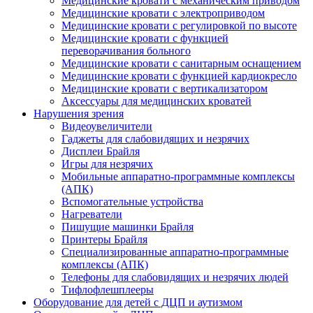
Медицинские кровати с механическим приводом
Медицинские кровати с электроприводом
Медицинские кровати с регулировкой по высоте
Медицинские кровати с функцией
переворачивания больного
Медицинские кровати с санитарным оснащением
Медицинские кровати с функцией кардиокресло
Медицинские кровати с вертикализатором
Аксессуары для медицинских кроватей
Нарушения зрения
Видеоувеличители
Гаджеты для слабовидящих и незрячих
Дисплеи Брайля
Игры для незрячих
Мобильные аппаратно-программные комплексы
(АПК)
Вспомогательные устройства
Нагреватели
Пишущие машинки Брайля
Принтеры Брайля
Специализированные аппаратно-программные
комплексы (АПК)
Телефоны для слабовидящих и незрячих людей
Тифлофлешплееры
Оборудование для детей с ДЦП и аутизмом