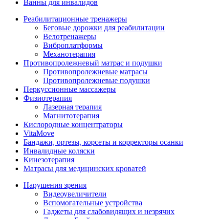
Ванны для инвалидов
Реабилитационные тренажеры
Беговые дорожки для реабилитации
Велотренажеры
Виброплатформы
Механотерапия
Противопролежневый матрас и подушки
Противопролежневые матрасы
Противопролежневые подушки
Перкуссионные массажеры
Физиотерапия
Лазерная терапия
Магнитотерапия
Кислородные концентраторы
VitaMove
Бандажи, ортезы, корсеты и корректоры осанки
Инвалидные коляски
Кинезотерапия
Матрасы для медицинских кроватей
Нарушения зрения
Видеоувеличители
Вспомогательные устройства
Гаджеты для слабовидящих и незрячих