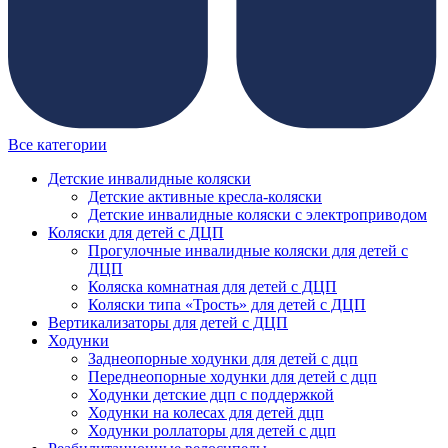
Все категории
Детские инвалидные коляски
Детские активные кресла-коляски
Детские инвалидные коляски с электроприводом
Коляски для детей с ДЦП
Прогулочные инвалидные коляски для детей с
ДЦП
Коляска комнатная для детей с ДЦП
Коляски типа «Трость» для детей с ДЦП
Вертикализаторы для детей с ДЦП
Ходунки
Заднеопорные ходунки для детей с дцп
Переднеопорные ходунки для детей с дцп
Ходунки детские дцп с поддержкой
Ходунки на колесах для детей дцп
Ходунки роллаторы для детей с дцп