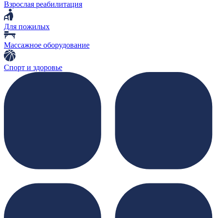
Взрослая реабилитация
Для пожилых
Массажное оборудование
Спорт и здоровье