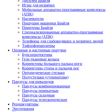
Дисплеи Брайля
Игры для незрячих
Мобильные аппаратно-программные комплексы
(АПК)
Нагреватели
Пишущие машинки Брайля
Принтеры Брайля
Специализированные аппаратно-программные
комплексы (АПК)
Телефоны для слабовидящих и незрячих людей
Тифлофлешплееры
Опорные и настенные поручни
Бурсопротекторы
Геле-тканевые кольца
Корректоры большого пальца ноги
Корректоры стопы и пальцев ног
Ортопедические стельки
Полустельки (супинаторы)
Пандусы для инвалидов
Пандусы комбинированные
Пандусы перекатные
Пандусы складные
Пандусы телескопические
Рециркуляторы
Эрготерапия