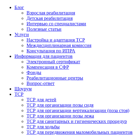
Блог
Взрослая реабилитация
Детская реабилитация
Интервью со специалистами
Полезные статьи
Услуги
Настройка и адаптация ТСР
Междисциплинарная комиссия
Консультация по ИПРА
Информация для пациентов
Электронный сертификат
Компенсация в СФР
Фонды
Реабилитационные центры
Вопрос-ответ
Шоурум
ТСР
ТСР для детей
ТСР для организации позы сидя
ТСР для организации вертикализации (поза стоя)
ТСР для организации позы лежа
ТСР для санитарных и гигиенических процедур
ТСР для ходьбы
ТСР для передвижения маломобильных пациентов