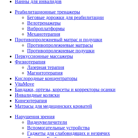
Ванны для инвалидов
Реабилитационные тренажеры
Беговые дорожки для реабилитации
Велотренажеры
Виброплатформы
Механотерапия
Противопролежневый матрас и подушки
Противопролежневые матрасы
Противопролежневые подушки
Перкуссионные массажеры
Физиотерапия
Лазерная терапия
Магнитотерапия
Кислородные концентраторы
VitaMove
Бандажи, ортезы, корсеты и корректоры осанки
Инвалидные коляски
Кинезотерапия
Матрасы для медицинских кроватей
Нарушения зрения
Видеоувеличители
Вспомогательные устройства
Гаджеты для слабовидящих и незрячих