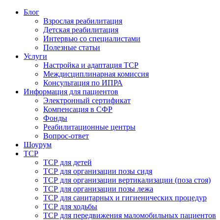
Блог
Взрослая реабилитация
Детская реабилитация
Интервью со специалистами
Полезные статьи
Услуги
Настройка и адаптация ТСР
Междисциплинарная комиссия
Консультация по ИПРА
Информация для пациентов
Электронный сертификат
Компенсация в СФР
Фонды
Реабилитационные центры
Вопрос-ответ
Шоурум
ТСР
ТСР для детей
ТСР для организации позы сидя
ТСР для организации вертикализации (поза стоя)
ТСР для организации позы лежа
ТСР для санитарных и гигиенических процедур
ТСР для ходьбы
ТСР для передвижения маломобильных пациентов