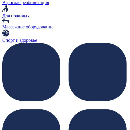
Взрослая реабилитация
Для пожилых
Массажное оборудование
Спорт и здоровье