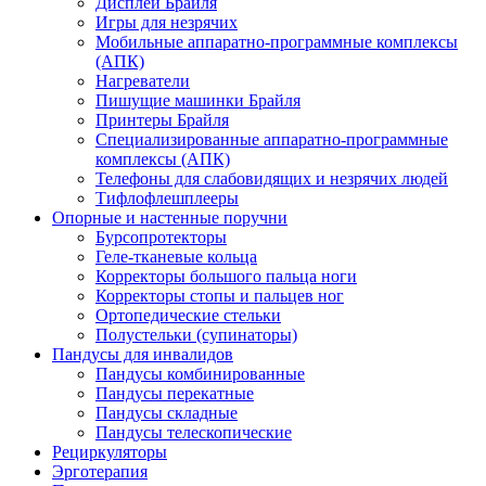
Дисплеи Брайля
Игры для незрячих
Мобильные аппаратно-программные комплексы
(АПК)
Нагреватели
Пишущие машинки Брайля
Принтеры Брайля
Специализированные аппаратно-программные
комплексы (АПК)
Телефоны для слабовидящих и незрячих людей
Тифлофлешплееры
Опорные и настенные поручни
Бурсопротекторы
Геле-тканевые кольца
Корректоры большого пальца ноги
Корректоры стопы и пальцев ног
Ортопедические стельки
Полустельки (супинаторы)
Пандусы для инвалидов
Пандусы комбинированные
Пандусы перекатные
Пандусы складные
Пандусы телескопические
Рециркуляторы
Эрготерапия