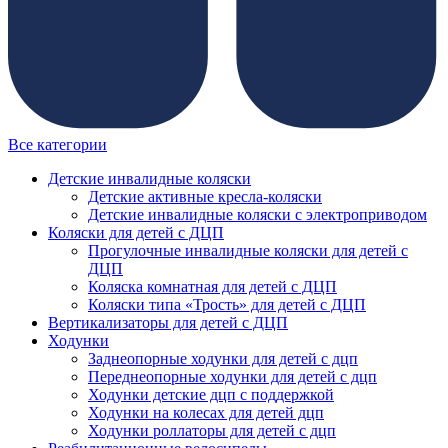
Все категории
Детские инвалидные коляски
Детские активные кресла-коляски
Детские инвалидные коляски с электроприводом
Коляски для детей с ДЦП
Прогулочные инвалидные коляски для детей с
ДЦП
Коляска комнатная для детей с ДЦП
Коляски типа «Трость» для детей с ДЦП
Вертикализаторы для детей с ДЦП
Ходунки
Заднеопорные ходунки для детей с дцп
Переднеопорные ходунки для детей с дцп
Ходунки детские дцп с поддержкой
Ходунки на колесах для детей дцп
Ходунки роллаторы для детей с дцп