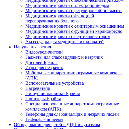
Медицинские кровати с механическим приводом
Медицинские кровати с электроприводом
Медицинские кровати с регулировкой по высоте
Медицинские кровати с функцией
переворачивания больного
Медицинские кровати с санитарным оснащением
Медицинские кровати с функцией кардиокресло
Медицинские кровати с вертикализатором
Аксессуары для медицинских кроватей
Нарушения зрения
Видеоувеличители
Гаджеты для слабовидящих и незрячих
Дисплеи Брайля
Игры для незрячих
Мобильные аппаратно-программные комплексы
(АПК)
Вспомогательные устройства
Нагреватели
Пишущие машинки Брайля
Принтеры Брайля
Специализированные аппаратно-программные
комплексы (АПК)
Телефоны для слабовидящих и незрячих людей
Тифлофлешплееры
Оборудование для детей с ДЦП и аутизмом