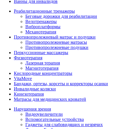
Ванны для инвалидов
Реабилитационные тренажеры
Беговые дорожки для реабилитации
Велотренажеры
Виброплатформы
Механотерапия
Противопролежневый матрас и подушки
Противопролежневые матрасы
Противопролежневые подушки
Перкуссионные массажеры
Физиотерапия
Лазерная терапия
Магнитотерапия
Кислородные концентраторы
VitaMove
Бандажи, ортезы, корсеты и корректоры осанки
Инвалидные коляски
Кинезотерапия
Матрасы для медицинских кроватей
Нарушения зрения
Видеоувеличители
Вспомогательные устройства
Гаджеты для слабовидящих и незрячих