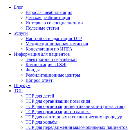
Блог
Взрослая реабилитация
Детская реабилитация
Интервью со специалистами
Полезные статьи
Услуги
Настройка и адаптация ТСР
Междисциплинарная комиссия
Консультация по ИПРА
Информация для пациентов
Электронный сертификат
Компенсация в СФР
Фонды
Реабилитационные центры
Вопрос-ответ
Шоурум
ТСР
ТСР для детей
ТСР для организации позы сидя
ТСР для организации вертикализации (поза стоя)
ТСР для организации позы лежа
ТСР для санитарных и гигиенических процедур
ТСР для ходьбы
ТСР для передвижения маломобильных пациентов