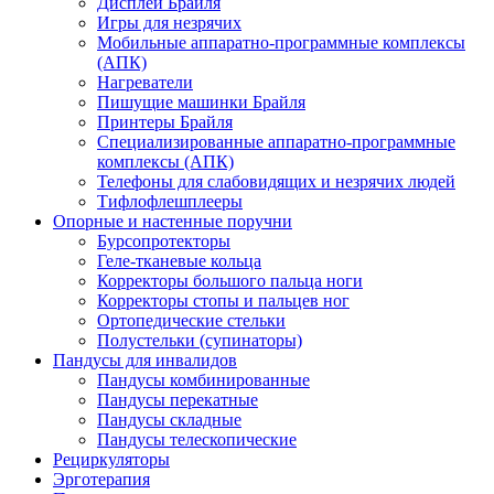
Дисплеи Брайля
Игры для незрячих
Мобильные аппаратно-программные комплексы
(АПК)
Нагреватели
Пишущие машинки Брайля
Принтеры Брайля
Специализированные аппаратно-программные
комплексы (АПК)
Телефоны для слабовидящих и незрячих людей
Тифлофлешплееры
Опорные и настенные поручни
Бурсопротекторы
Геле-тканевые кольца
Корректоры большого пальца ноги
Корректоры стопы и пальцев ног
Ортопедические стельки
Полустельки (супинаторы)
Пандусы для инвалидов
Пандусы комбинированные
Пандусы перекатные
Пандусы складные
Пандусы телескопические
Рециркуляторы
Эрготерапия