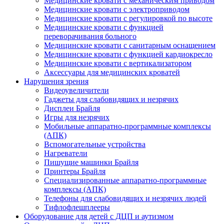
Медицинские кровати с механическим приводом
Медицинские кровати с электроприводом
Медицинские кровати с регулировкой по высоте
Медицинские кровати с функцией
переворачивания больного
Медицинские кровати с санитарным оснащением
Медицинские кровати с функцией кардиокресло
Медицинские кровати с вертикализатором
Аксессуары для медицинских кроватей
Нарушения зрения
Видеоувеличители
Гаджеты для слабовидящих и незрячих
Дисплеи Брайля
Игры для незрячих
Мобильные аппаратно-программные комплексы
(АПК)
Вспомогательные устройства
Нагреватели
Пишущие машинки Брайля
Принтеры Брайля
Специализированные аппаратно-программные
комплексы (АПК)
Телефоны для слабовидящих и незрячих людей
Тифлофлешплееры
Оборудование для детей с ДЦП и аутизмом