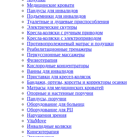
Медицинские кровати
Пандусы для инвалидов
Подъемники для инвалидов
Туалетные и душевые приспособления
Электрические скутеры
Кресла-коляски с ручным приводом
Кресла-коляски с электроприводом
Противопролежневый матрас и подушки
Реабилитационные тренажеры
Перкуссионные массажеры
Физиотерапия
Кислородные концентраторы
Ванны для инвалидов
Приставки для кресел-колясок
Бандажи, ортезы, корсеты и корректоры осанки
Матрасы для медицинских кроватей
Опорные и настенные поручни
Пандусы, поручни
Оборудование для больниц
Оборудование для РЦ
Нарушения зрения
VitaMove
Инвалидные коляски
Кинезотерапия