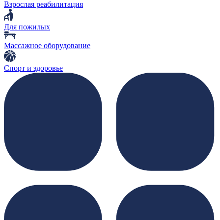
Взрослая реабилитация
Для пожилых
Массажное оборудование
Спорт и здоровье