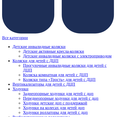
Все категории
Детские инвалидные коляски
Детские активные кресла-коляски
Детские инвалидные коляски с электроприводом
Коляски для детей с ДЦП
Прогулочные инвалидные коляски для детей с
ДЦП
Коляска комнатная для детей с ДЦП
Коляски типа «Трость» для детей с ДЦП
Вертикализаторы для детей с ДЦП
Ходунки
Заднеопорные ходунки для детей с дцп
Переднеопорные ходунки для детей с дцп
Ходунки детские дцп с поддержкой
Ходунки на колесах для детей дцп
Ходунки роллаторы для детей с дцп