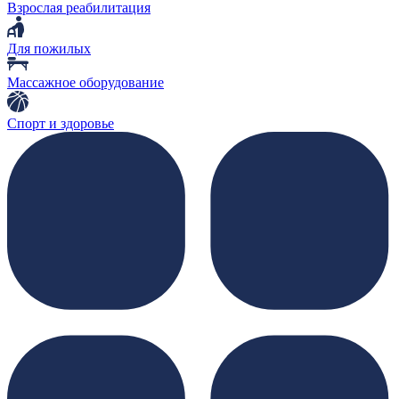
Взрослая реабилитация
Для пожилых
Массажное оборудование
Спорт и здоровье