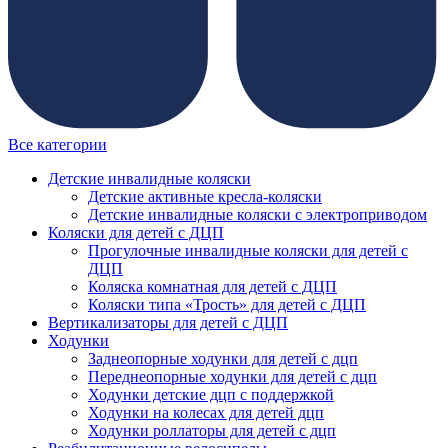
Все категории
Детские инвалидные коляски
Детские активные кресла-коляски
Детские инвалидные коляски с электроприводом
Коляски для детей с ДЦП
Прогулочные инвалидные коляски для детей с
ДЦП
Коляска комнатная для детей с ДЦП
Коляски типа «Трость» для детей с ДЦП
Вертикализаторы для детей с ДЦП
Ходунки
Заднеопорные ходунки для детей с дцп
Переднеопорные ходунки для детей с дцп
Ходунки детские дцп с поддержкой
Ходунки на колесах для детей дцп
Ходунки роллаторы для детей с дцп