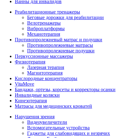
Ванны для инвалидов
Реабилитационные тренажеры
Беговые дорожки для реабилитации
Велотренажеры
Виброплатформы
Механотерапия
Противопролежневый матрас и подушки
Противопролежневые матрасы
Противопролежневые подушки
Перкуссионные массажеры
Физиотерапия
Лазерная терапия
Магнитотерапия
Кислородные концентраторы
VitaMove
Бандажи, ортезы, корсеты и корректоры осанки
Инвалидные коляски
Кинезотерапия
Матрасы для медицинских кроватей
Нарушения зрения
Видеоувеличители
Вспомогательные устройства
Гаджеты для слабовидящих и незрячих