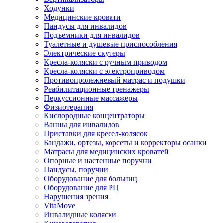
Ходунки
Медицинские кровати
Пандусы для инвалидов
Подъемники для инвалидов
Туалетные и душевые приспособления
Электрические скутеры
Кресла-коляски с ручным приводом
Кресла-коляски с электроприводом
Противопролежневый матрас и подушки
Реабилитационные тренажеры
Перкуссионные массажеры
Физиотерапия
Кислородные концентраторы
Ванны для инвалидов
Приставки для кресел-колясок
Бандажи, ортезы, корсеты и корректоры осанки
Матрасы для медицинских кроватей
Опорные и настенные поручни
Пандусы, поручни
Оборудование для больниц
Оборудование для РЦ
Нарушения зрения
VitaMove
Инвалидные коляски