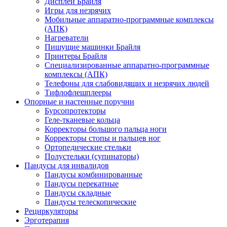
Дисплеи Брайля
Игры для незрячих
Мобильные аппаратно-программные комплексы
(АПК)
Нагреватели
Пишущие машинки Брайля
Принтеры Брайля
Специализированные аппаратно-программные
комплексы (АПК)
Телефоны для слабовидящих и незрячих людей
Тифлофлешплееры
Опорные и настенные поручни
Бурсопротекторы
Геле-тканевые кольца
Корректоры большого пальца ноги
Корректоры стопы и пальцев ног
Ортопедические стельки
Полустельки (супинаторы)
Пандусы для инвалидов
Пандусы комбинированные
Пандусы перекатные
Пандусы складные
Пандусы телескопические
Рециркуляторы
Эрготерапия