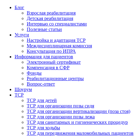
Блог
Взрослая реабилитация
Детская реабилитация
Интервью со специалистами
Полезные статьи
Услуги
Настройка и адаптация ТСР
Междисциплинарная комиссия
Консультация по ИПРА
Информация для пациентов
Электронный сертификат
Компенсация в СФР
Фонды
Реабилитационные центры
Вопрос-ответ
Шоурум
ТСР
ТСР для детей
ТСР для организации позы сидя
ТСР для организации вертикализации (поза стоя)
ТСР для организации позы лежа
ТСР для санитарных и гигиенических процедур
ТСР для ходьбы
ТСР для передвижения маломобильных пациентов