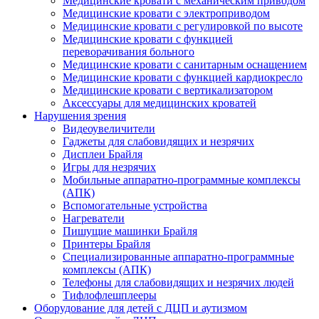
Медицинские кровати с механическим приводом
Медицинские кровати с электроприводом
Медицинские кровати с регулировкой по высоте
Медицинские кровати с функцией
переворачивания больного
Медицинские кровати с санитарным оснащением
Медицинские кровати с функцией кардиокресло
Медицинские кровати с вертикализатором
Аксессуары для медицинских кроватей
Нарушения зрения
Видеоувеличители
Гаджеты для слабовидящих и незрячих
Дисплеи Брайля
Игры для незрячих
Мобильные аппаратно-программные комплексы
(АПК)
Вспомогательные устройства
Нагреватели
Пишущие машинки Брайля
Принтеры Брайля
Специализированные аппаратно-программные
комплексы (АПК)
Телефоны для слабовидящих и незрячих людей
Тифлофлешплееры
Оборудование для детей с ДЦП и аутизмом