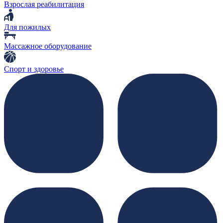
Взрослая реабилитация
Для пожилых
Массажное оборудование
Спорт и здоровье