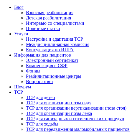
Блог
Взрослая реабилитация
Детская реабилитация
Интервью со специалистами
Полезные статьи
Услуги
Настройка и адаптация ТСР
Междисциплинарная комиссия
Консультация по ИПРА
Информация для пациентов
Электронный сертификат
Компенсация в СФР
Фонды
Реабилитационные центры
Вопрос-ответ
Шоурум
ТСР
ТСР для детей
ТСР для организации позы сидя
ТСР для организации вертикализации (поза стоя)
ТСР для организации позы лежа
ТСР для санитарных и гигиенических процедур
ТСР для ходьбы
ТСР для передвижения маломобильных пациентов