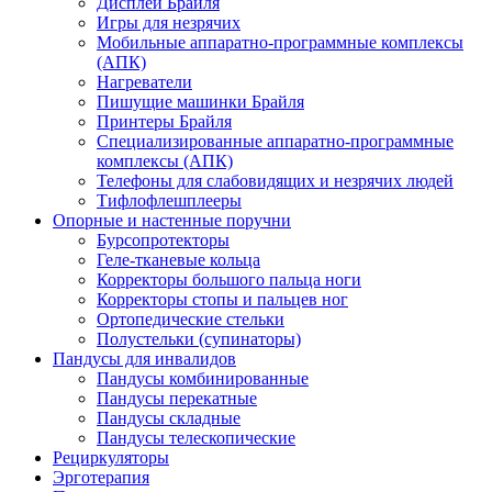
Дисплеи Брайля
Игры для незрячих
Мобильные аппаратно-программные комплексы
(АПК)
Нагреватели
Пишущие машинки Брайля
Принтеры Брайля
Специализированные аппаратно-программные
комплексы (АПК)
Телефоны для слабовидящих и незрячих людей
Тифлофлешплееры
Опорные и настенные поручни
Бурсопротекторы
Геле-тканевые кольца
Корректоры большого пальца ноги
Корректоры стопы и пальцев ног
Ортопедические стельки
Полустельки (супинаторы)
Пандусы для инвалидов
Пандусы комбинированные
Пандусы перекатные
Пандусы складные
Пандусы телескопические
Рециркуляторы
Эрготерапия