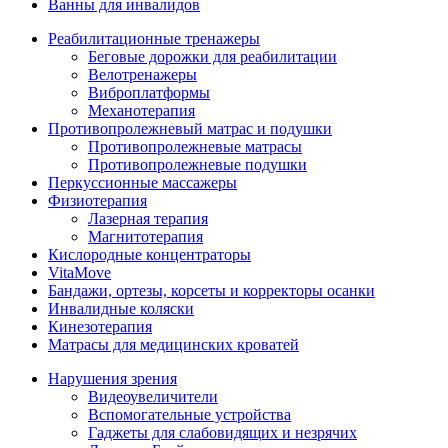
Ванны для инвалидов
Реабилитационные тренажеры
Беговые дорожки для реабилитации
Велотренажеры
Виброплатформы
Механотерапия
Противопролежневый матрас и подушки
Противопролежневые матрасы
Противопролежневые подушки
Перкуссионные массажеры
Физиотерапия
Лазерная терапия
Магнитотерапия
Кислородные концентраторы
VitaMove
Бандажи, ортезы, корсеты и корректоры осанки
Инвалидные коляски
Кинезотерапия
Матрасы для медицинских кроватей
Нарушения зрения
Видеоувеличители
Вспомогательные устройства
Гаджеты для слабовидящих и незрячих