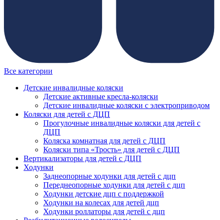
Все категории
Детские инвалидные коляски
Детские активные кресла-коляски
Детские инвалидные коляски с электроприводом
Коляски для детей с ДЦП
Прогулочные инвалидные коляски для детей с
ДЦП
Коляска комнатная для детей с ДЦП
Коляски типа «Трость» для детей с ДЦП
Вертикализаторы для детей с ДЦП
Ходунки
Заднеопорные ходунки для детей с дцп
Переднеопорные ходунки для детей с дцп
Ходунки детские дцп с поддержкой
Ходунки на колесах для детей дцп
Ходунки роллаторы для детей с дцп