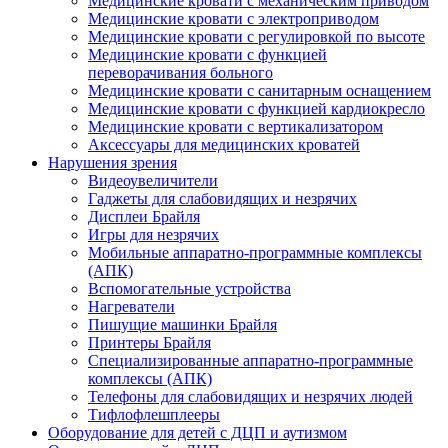
Медицинские кровати с механическим приводом
Медицинские кровати с электроприводом
Медицинские кровати с регулировкой по высоте
Медицинские кровати с функцией
переворачивания больного
Медицинские кровати с санитарным оснащением
Медицинские кровати с функцией кардиокресло
Медицинские кровати с вертикализатором
Аксессуары для медицинских кроватей
Нарушения зрения
Видеоувеличители
Гаджеты для слабовидящих и незрячих
Дисплеи Брайля
Игры для незрячих
Мобильные аппаратно-программные комплексы
(АПК)
Вспомогательные устройства
Нагреватели
Пишущие машинки Брайля
Принтеры Брайля
Специализированные аппаратно-программные
комплексы (АПК)
Телефоны для слабовидящих и незрячих людей
Тифлофлешплееры
Оборудование для детей с ДЦП и аутизмом