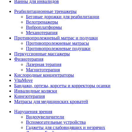
Ванны для инвалидов
Реабилитационные тренажеры
Беговые дорожки для реабилитации
Велотренажеры
Виброплатформы
Механотерапия
Противопролежневый матрас и подушки
Противопролежневые матрасы
Противопролежневые подушки
Перкуссионные массажеры
Физиотерапия
Лазерная терапия
Магнитотерапия
Кислородные концентраторы
VitaMove
Бандажи, ортезы, корсеты и корректоры осанки
Инвалидные коляски
Кинезотерапия
Матрасы для медицинских кроватей
Нарушения зрения
Видеоувеличители
Вспомогательные устройства
Гаджеты для слабовидящих и незрячих