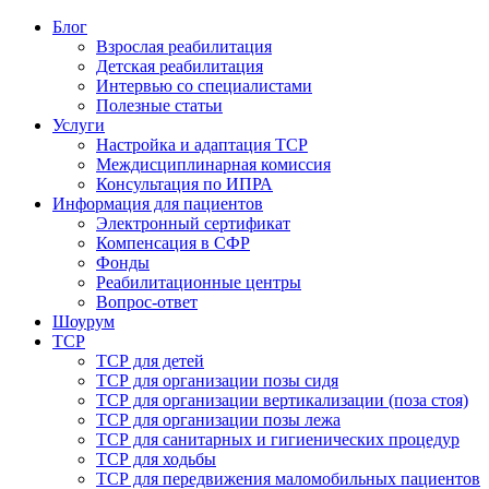
Блог
Взрослая реабилитация
Детская реабилитация
Интервью со специалистами
Полезные статьи
Услуги
Настройка и адаптация ТСР
Междисциплинарная комиссия
Консультация по ИПРА
Информация для пациентов
Электронный сертификат
Компенсация в СФР
Фонды
Реабилитационные центры
Вопрос-ответ
Шоурум
ТСР
ТСР для детей
ТСР для организации позы сидя
ТСР для организации вертикализации (поза стоя)
ТСР для организации позы лежа
ТСР для санитарных и гигиенических процедур
ТСР для ходьбы
ТСР для передвижения маломобильных пациентов