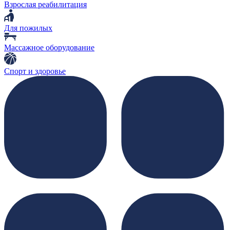
Взрослая реабилитация
Для пожилых
Массажное оборудование
Спорт и здоровье