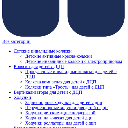
Все категории
Детские инвалидные коляски
Детские активные кресла-коляски
Детские инвалидные коляски с электроприводом
Коляски для детей с ДЦП
Прогулочные инвалидные коляски для детей с
ДЦП
Коляска комнатная для детей с ДЦП
Коляски типа «Трость» для детей с ДЦП
Вертикализаторы для детей с ДЦП
Ходунки
Заднеопорные ходунки для детей с дцп
Переднеопорные ходунки для детей с дцп
Ходунки детские дцп с поддержкой
Ходунки на колесах для детей дцп
Ходунки роллаторы для детей с дцп