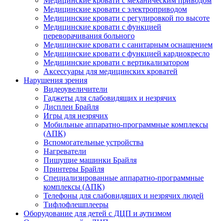
Медицинские кровати с механическим приводом
Медицинские кровати с электроприводом
Медицинские кровати с регулировкой по высоте
Медицинские кровати с функцией
переворачивания больного
Медицинские кровати с санитарным оснащением
Медицинские кровати с функцией кардиокресло
Медицинские кровати с вертикализатором
Аксессуары для медицинских кроватей
Нарушения зрения
Видеоувеличители
Гаджеты для слабовидящих и незрячих
Дисплеи Брайля
Игры для незрячих
Мобильные аппаратно-программные комплексы
(АПК)
Вспомогательные устройства
Нагреватели
Пишущие машинки Брайля
Принтеры Брайля
Специализированные аппаратно-программные
комплексы (АПК)
Телефоны для слабовидящих и незрячих людей
Тифлофлешплееры
Оборудование для детей с ДЦП и аутизмом