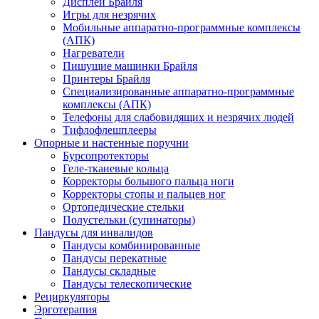
Дисплеи Брайля
Игры для незрячих
Мобильные аппаратно-программные комплексы
(АПК)
Нагреватели
Пишущие машинки Брайля
Принтеры Брайля
Специализированные аппаратно-программные
комплексы (АПК)
Телефоны для слабовидящих и незрячих людей
Тифлофлешплееры
Опорные и настенные поручни
Бурсопротекторы
Геле-тканевые кольца
Корректоры большого пальца ноги
Корректоры стопы и пальцев ног
Ортопедические стельки
Полустельки (супинаторы)
Пандусы для инвалидов
Пандусы комбинированные
Пандусы перекатные
Пандусы складные
Пандусы телескопические
Рециркуляторы
Эрготерапия