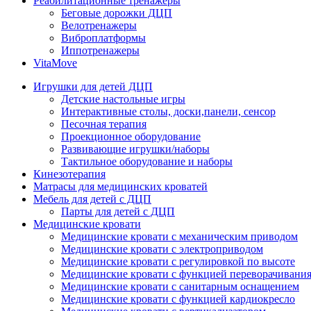
Реабилитационные тренажеры
Беговые дорожки ДЦП
Велотренажеры
Виброплатформы
Иппотренажеры
VitaMove
Игрушки для детей ДЦП
Детские настольные игры
Интерактивные столы, доски,панели, сенсор
Песочная терапия
Проекционное оборудование
Развивающие игрушки/наборы
Тактильное оборудование и наборы
Кинезотерапия
Матрасы для медицинских кроватей
Мебель для детей с ДЦП
Парты для детей с ДЦП
Медицинские кровати
Медицинские кровати с механическим приводом
Медицинские кровати с электроприводом
Медицинские кровати с регулировкой по высоте
Медицинские кровати с функцией переворачивания
Медицинские кровати с санитарным оснащением
Медицинские кровати с функцией кардиокресло