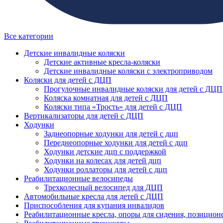
Все категории
Детские инвалидные коляски
Детские активные кресла-коляски
Детские инвалидные коляски с электроприводом
Коляски для детей с ДЦП
Прогулочные инвалидные коляски для детей с ДЦП
Коляска комнатная для детей с ДЦП
Коляски типа «Трость» для детей с ДЦП
Вертикализаторы для детей с ДЦП
Ходунки
Заднеопорные ходунки для детей с дцп
Переднеопорные ходунки для детей с дцп
Ходунки детские дцп с поддержкой
Ходунки на колесах для детей дцп
Ходунки роллаторы для детей с дцп
Реабилитационные велосипеды
Трехколесный велосипед для ДЦП
Автомобильные кресла для детей с ДЦП
Приспособления для купания инвалидов
Реабилитационные кресла, опоры для сидения, позицион