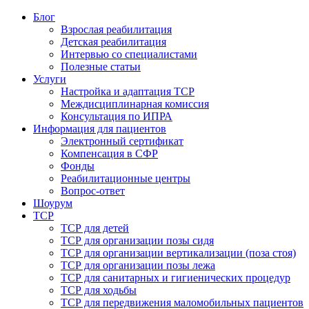
Блог
Взрослая реабилитация
Детская реабилитация
Интервью со специалистами
Полезные статьи
Услуги
Настройка и адаптация ТСР
Междисциплинарная комиссия
Консультация по ИПРА
Информация для пациентов
Электронный сертификат
Компенсация в СФР
Фонды
Реабилитационные центры
Вопрос-ответ
Шоурум
ТСР
ТСР для детей
ТСР для организации позы сидя
ТСР для организации вертикализации (поза стоя)
ТСР для организации позы лежа
ТСР для санитарных и гигиенических процедур
ТСР для ходьбы
ТСР для передвижения маломобильных пациентов