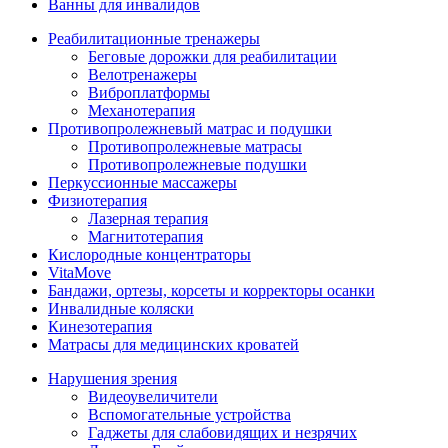
Ванны для инвалидов
Реабилитационные тренажеры
Беговые дорожки для реабилитации
Велотренажеры
Виброплатформы
Механотерапия
Противопролежневый матрас и подушки
Противопролежневые матрасы
Противопролежневые подушки
Перкуссионные массажеры
Физиотерапия
Лазерная терапия
Магнитотерапия
Кислородные концентраторы
VitaMove
Бандажи, ортезы, корсеты и корректоры осанки
Инвалидные коляски
Кинезотерапия
Матрасы для медицинских кроватей
Нарушения зрения
Видеоувеличители
Вспомогательные устройства
Гаджеты для слабовидящих и незрячих