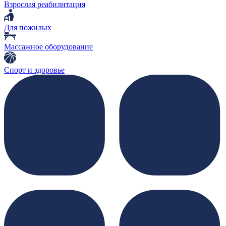
Взрослая реабилитация
Для пожилых
Массажное оборудование
Спорт и здоровье