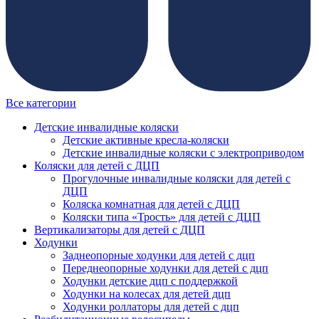
Все категории
Детские инвалидные коляски
Детские активные кресла-коляски
Детские инвалидные коляски с электроприводом
Коляски для детей с ДЦП
Прогулочные инвалидные коляски для детей с
ДЦП
Коляска комнатная для детей с ДЦП
Коляски типа «Трость» для детей с ДЦП
Вертикализаторы для детей с ДЦП
Ходунки
Заднеопорные ходунки для детей с дцп
Переднеопорные ходунки для детей с дцп
Ходунки детские дцп с поддержкой
Ходунки на колесах для детей дцп
Ходунки роллаторы для детей с дцп