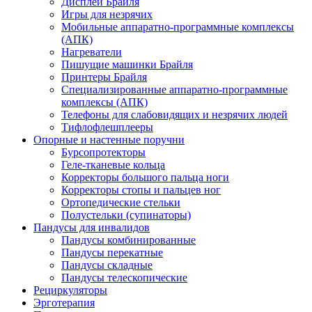
Дисплеи Брайля
Игры для незрячих
Мобильные аппаратно-программные комплексы
(АПК)
Нагреватели
Пишущие машинки Брайля
Принтеры Брайля
Специализированные аппаратно-программные
комплексы (АПК)
Телефоны для слабовидящих и незрячих людей
Тифлофлешплееры
Опорные и настенные поручни
Бурсопротекторы
Геле-тканевые кольца
Корректоры большого пальца ноги
Корректоры стопы и пальцев ног
Ортопедические стельки
Полустельки (супинаторы)
Пандусы для инвалидов
Пандусы комбинированные
Пандусы перекатные
Пандусы складные
Пандусы телескопические
Рециркуляторы
Эрготерапия