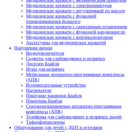
Медицинские кровати с механическим приводом
Медицинские кровати с электроприводом
Медицинские кровати с регулировкой по высоте
Медицинские кровати с функцией
переворачивания больного
Медицинские кровати с санитарным оснащением
Медицинские кровати с функцией кардиокресло
Медицинские кровати с вертикализатором
Аксессуары для медицинских кроватей
Нарушения зрения
Видеоувеличители
Гаджеты для слабовидящих и незрячих
Дисплеи Брайля
Игры для незрячих
Мобильные аппаратно-программные комплексы
(АПК)
Вспомогательные устройства
Нагреватели
Пишущие машинки Брайля
Принтеры Брайля
Специализированные аппаратно-программные
комплексы (АПК)
Телефоны для слабовидящих и незрячих людей
Тифлофлешплееры
Оборудование для детей с ДЦП и аутизмом