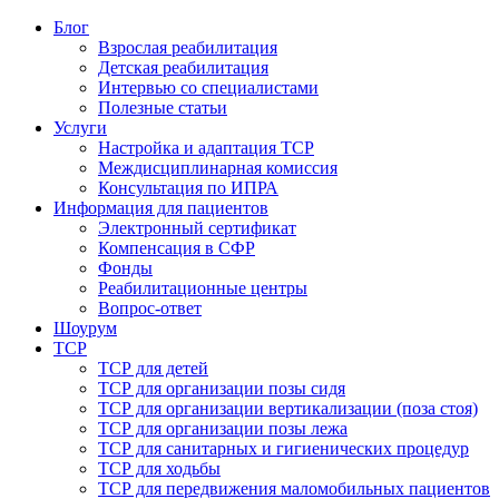
Блог
Взрослая реабилитация
Детская реабилитация
Интервью со специалистами
Полезные статьи
Услуги
Настройка и адаптация ТСР
Междисциплинарная комиссия
Консультация по ИПРА
Информация для пациентов
Электронный сертификат
Компенсация в СФР
Фонды
Реабилитационные центры
Вопрос-ответ
Шоурум
ТСР
ТСР для детей
ТСР для организации позы сидя
ТСР для организации вертикализации (поза стоя)
ТСР для организации позы лежа
ТСР для санитарных и гигиенических процедур
ТСР для ходьбы
ТСР для передвижения маломобильных пациентов