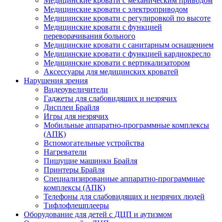
Медицинские кровати с механическим приводом
Медицинские кровати с электроприводом
Медицинские кровати с регулировкой по высоте
Медицинские кровати с функцией
переворачивания больного
Медицинские кровати с санитарным оснащением
Медицинские кровати с функцией кардиокресло
Медицинские кровати с вертикализатором
Аксессуары для медицинских кроватей
Нарушения зрения
Видеоувеличители
Гаджеты для слабовидящих и незрячих
Дисплеи Брайля
Игры для незрячих
Мобильные аппаратно-программные комплексы
(АПК)
Вспомогательные устройства
Нагреватели
Пишущие машинки Брайля
Принтеры Брайля
Специализированные аппаратно-программные
комплексы (АПК)
Телефоны для слабовидящих и незрячих людей
Тифлофлешплееры
Оборудование для детей с ДЦП и аутизмом