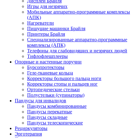
Дисплеи Брайля
Игры для незрячих
Мобильные аппаратно-программные комплексы
(АПК)
Нагреватели
Пишущие машинки Брайля
Принтеры Брайля
Специализированные аппаратно-программные
комплексы (АПК)
Телефоны для слабовидящих и незрячих людей
Тифлофлешплееры
Опорные и настенные поручни
Бурсопротекторы
Геле-тканевые кольца
Корректоры большого пальца ноги
Корректоры стопы и пальцев ног
Ортопедические стельки
Полустельки (супинаторы)
Пандусы для инвалидов
Пандусы комбинированные
Пандусы перекатные
Пандусы складные
Пандусы телескопические
Рециркуляторы
Эрготерапия