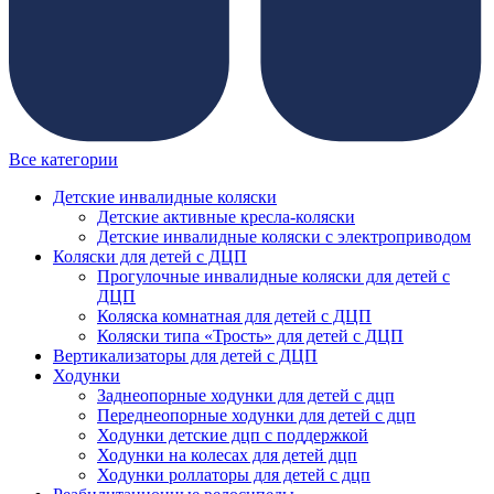
Все категории
Детские инвалидные коляски
Детские активные кресла-коляски
Детские инвалидные коляски с электроприводом
Коляски для детей с ДЦП
Прогулочные инвалидные коляски для детей с
ДЦП
Коляска комнатная для детей с ДЦП
Коляски типа «Трость» для детей с ДЦП
Вертикализаторы для детей с ДЦП
Ходунки
Заднеопорные ходунки для детей с дцп
Переднеопорные ходунки для детей с дцп
Ходунки детские дцп с поддержкой
Ходунки на колесах для детей дцп
Ходунки роллаторы для детей с дцп