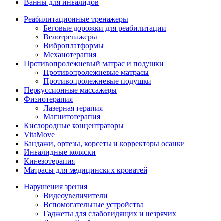
Ванны для инвалидов
Реабилитационные тренажеры
Беговые дорожки для реабилитации
Велотренажеры
Виброплатформы
Механотерапия
Противопролежневый матрас и подушки
Противопролежневые матрасы
Противопролежневые подушки
Перкуссионные массажеры
Физиотерапия
Лазерная терапия
Магнитотерапия
Кислородные концентраторы
VitaMove
Бандажи, ортезы, корсеты и корректоры осанки
Инвалидные коляски
Кинезотерапия
Матрасы для медицинских кроватей
Нарушения зрения
Видеоувеличители
Вспомогательные устройства
Гаджеты для слабовидящих и незрячих