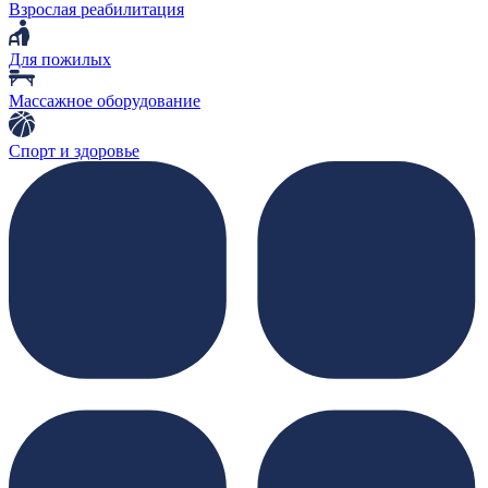
Взрослая реабилитация
Для пожилых
Массажное оборудование
Спорт и здоровье