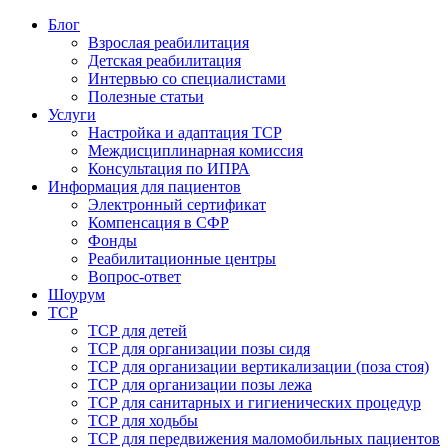
Блог
Взрослая реабилитация
Детская реабилитация
Интервью со специалистами
Полезные статьи
Услуги
Настройка и адаптация ТСР
Междисциплинарная комиссия
Консультация по ИПРА
Информация для пациентов
Электронный сертификат
Компенсация в СФР
Фонды
Реабилитационные центры
Вопрос-ответ
Шоурум
ТСР
ТСР для детей
ТСР для организации позы сидя
ТСР для организации вертикализации (поза стоя)
ТСР для организации позы лежа
ТСР для санитарных и гигиенических процедур
ТСР для ходьбы
ТСР для передвижения маломобильных пациентов