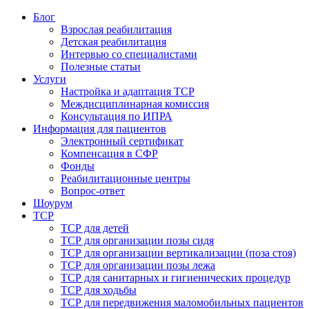
Блог
Взрослая реабилитация
Детская реабилитация
Интервью со специалистами
Полезные статьи
Услуги
Настройка и адаптация ТСР
Междисциплинарная комиссия
Консультация по ИПРА
Информация для пациентов
Электронный сертификат
Компенсация в СФР
Фонды
Реабилитационные центры
Вопрос-ответ
Шоурум
ТСР
ТСР для детей
ТСР для организации позы сидя
ТСР для организации вертикализации (поза стоя)
ТСР для организации позы лежа
ТСР для санитарных и гигиенических процедур
ТСР для ходьбы
ТСР для передвижения маломобильных пациентов