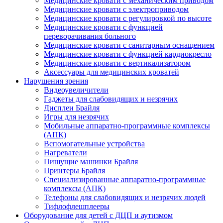
Медицинские кровати с механическим приводом
Медицинские кровати с электроприводом
Медицинские кровати с регулировкой по высоте
Медицинские кровати с функцией
переворачивания больного
Медицинские кровати с санитарным оснащением
Медицинские кровати с функцией кардиокресло
Медицинские кровати с вертикализатором
Аксессуары для медицинских кроватей
Нарушения зрения
Видеоувеличители
Гаджеты для слабовидящих и незрячих
Дисплеи Брайля
Игры для незрячих
Мобильные аппаратно-программные комплексы
(АПК)
Вспомогательные устройства
Нагреватели
Пишущие машинки Брайля
Принтеры Брайля
Специализированные аппаратно-программные
комплексы (АПК)
Телефоны для слабовидящих и незрячих людей
Тифлофлешплееры
Оборудование для детей с ДЦП и аутизмом