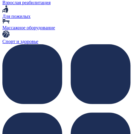
Взрослая реабилитация
Для пожилых
Массажное оборудование
Спорт и здоровье