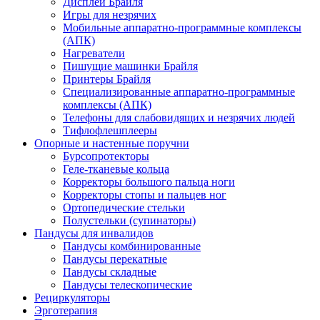
Дисплеи Брайля
Игры для незрячих
Мобильные аппаратно-программные комплексы
(АПК)
Нагреватели
Пишущие машинки Брайля
Принтеры Брайля
Специализированные аппаратно-программные
комплексы (АПК)
Телефоны для слабовидящих и незрячих людей
Тифлофлешплееры
Опорные и настенные поручни
Бурсопротекторы
Геле-тканевые кольца
Корректоры большого пальца ноги
Корректоры стопы и пальцев ног
Ортопедические стельки
Полустельки (супинаторы)
Пандусы для инвалидов
Пандусы комбинированные
Пандусы перекатные
Пандусы складные
Пандусы телескопические
Рециркуляторы
Эрготерапия