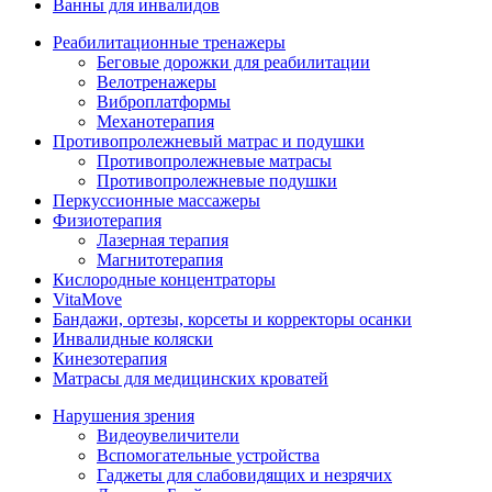
Ванны для инвалидов
Реабилитационные тренажеры
Беговые дорожки для реабилитации
Велотренажеры
Виброплатформы
Механотерапия
Противопролежневый матрас и подушки
Противопролежневые матрасы
Противопролежневые подушки
Перкуссионные массажеры
Физиотерапия
Лазерная терапия
Магнитотерапия
Кислородные концентраторы
VitaMove
Бандажи, ортезы, корсеты и корректоры осанки
Инвалидные коляски
Кинезотерапия
Матрасы для медицинских кроватей
Нарушения зрения
Видеоувеличители
Вспомогательные устройства
Гаджеты для слабовидящих и незрячих