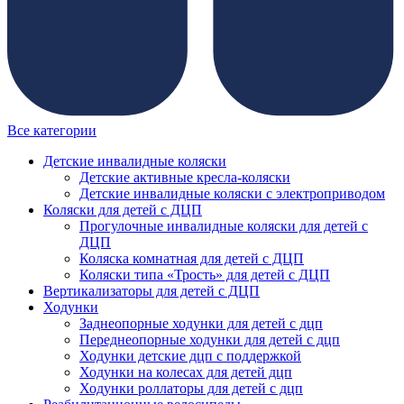
Все категории
Детские инвалидные коляски
Детские активные кресла-коляски
Детские инвалидные коляски с электроприводом
Коляски для детей с ДЦП
Прогулочные инвалидные коляски для детей с
ДЦП
Коляска комнатная для детей с ДЦП
Коляски типа «Трость» для детей с ДЦП
Вертикализаторы для детей с ДЦП
Ходунки
Заднеопорные ходунки для детей с дцп
Переднеопорные ходунки для детей с дцп
Ходунки детские дцп с поддержкой
Ходунки на колесах для детей дцп
Ходунки роллаторы для детей с дцп