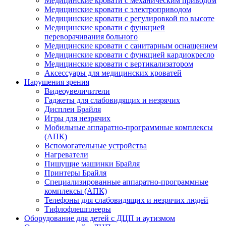
Медицинские кровати с механическим приводом
Медицинские кровати с электроприводом
Медицинские кровати с регулировкой по высоте
Медицинские кровати с функцией
переворачивания больного
Медицинские кровати с санитарным оснащением
Медицинские кровати с функцией кардиокресло
Медицинские кровати с вертикализатором
Аксессуары для медицинских кроватей
Нарушения зрения
Видеоувеличители
Гаджеты для слабовидящих и незрячих
Дисплеи Брайля
Игры для незрячих
Мобильные аппаратно-программные комплексы
(АПК)
Вспомогательные устройства
Нагреватели
Пишущие машинки Брайля
Принтеры Брайля
Специализированные аппаратно-программные
комплексы (АПК)
Телефоны для слабовидящих и незрячих людей
Тифлофлешплееры
Оборудование для детей с ДЦП и аутизмом