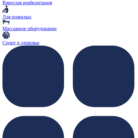
Взрослая реабилитация
Для пожилых
Массажное оборудование
Спорт и здоровье