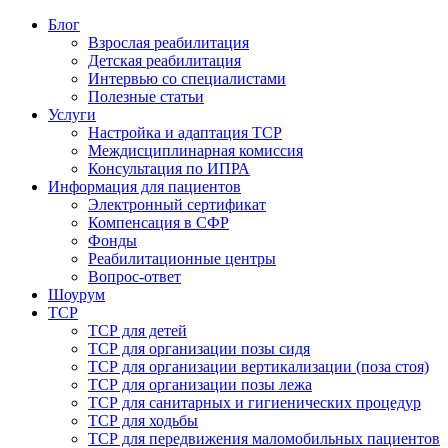
Блог
Взрослая реабилитация
Детская реабилитация
Интервью со специалистами
Полезные статьи
Услуги
Настройка и адаптация ТСР
Междисциплинарная комиссия
Консультация по ИПРА
Информация для пациентов
Электронный сертификат
Компенсация в СФР
Фонды
Реабилитационные центры
Вопрос-ответ
Шоурум
ТСР
ТСР для детей
ТСР для организации позы сидя
ТСР для организации вертикализации (поза стоя)
ТСР для организации позы лежа
ТСР для санитарных и гигиенических процедур
ТСР для ходьбы
ТСР для передвижения маломобильных пациентов