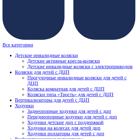
Все категории
Детские инвалидные коляски
Детские активные кресла-коляски
Детские инвалидные коляски с электроприводом
Коляски для детей с ДЦП
Прогулочные инвалидные коляски для детей с
ДЦП
Коляска комнатная для детей с ДЦП
Коляски типа «Трость» для детей с ДЦП
Вертикализаторы для детей с ДЦП
Ходунки
Заднеопорные ходунки для детей с дцп
Переднеопорные ходунки для детей с дцп
Ходунки детские дцп с поддержкой
Ходунки на колесах для детей дцп
Ходунки роллаторы для детей с дцп