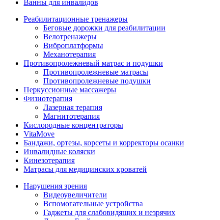
Ванны для инвалидов
Реабилитационные тренажеры
Беговые дорожки для реабилитации
Велотренажеры
Виброплатформы
Механотерапия
Противопролежневый матрас и подушки
Противопролежневые матрасы
Противопролежневые подушки
Перкуссионные массажеры
Физиотерапия
Лазерная терапия
Магнитотерапия
Кислородные концентраторы
VitaMove
Бандажи, ортезы, корсеты и корректоры осанки
Инвалидные коляски
Кинезотерапия
Матрасы для медицинских кроватей
Нарушения зрения
Видеоувеличители
Вспомогательные устройства
Гаджеты для слабовидящих и незрячих