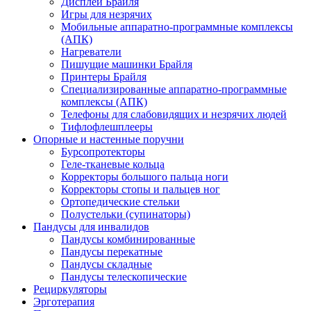
Дисплеи Брайля
Игры для незрячих
Мобильные аппаратно-программные комплексы
(АПК)
Нагреватели
Пишущие машинки Брайля
Принтеры Брайля
Специализированные аппаратно-программные
комплексы (АПК)
Телефоны для слабовидящих и незрячих людей
Тифлофлешплееры
Опорные и настенные поручни
Бурсопротекторы
Геле-тканевые кольца
Корректоры большого пальца ноги
Корректоры стопы и пальцев ног
Ортопедические стельки
Полустельки (супинаторы)
Пандусы для инвалидов
Пандусы комбинированные
Пандусы перекатные
Пандусы складные
Пандусы телескопические
Рециркуляторы
Эрготерапия