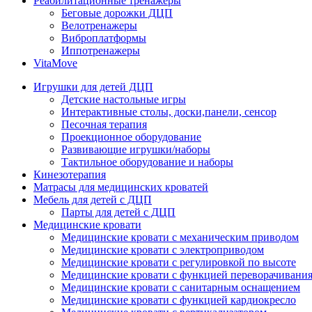
Реабилитационные тренажеры
Беговые дорожки ДЦП
Велотренажеры
Виброплатформы
Иппотренажеры
VitaMove
Игрушки для детей ДЦП
Детские настольные игры
Интерактивные столы, доски,панели, сенсор
Песочная терапия
Проекционное оборудование
Развивающие игрушки/наборы
Тактильное оборудование и наборы
Кинезотерапия
Матрасы для медицинских кроватей
Мебель для детей с ДЦП
Парты для детей с ДЦП
Медицинские кровати
Медицинские кровати с механическим приводом
Медицинские кровати с электроприводом
Медицинские кровати с регулировкой по высоте
Медицинские кровати с функцией переворачивания
Медицинские кровати с санитарным оснащением
Медицинские кровати с функцией кардиокресло