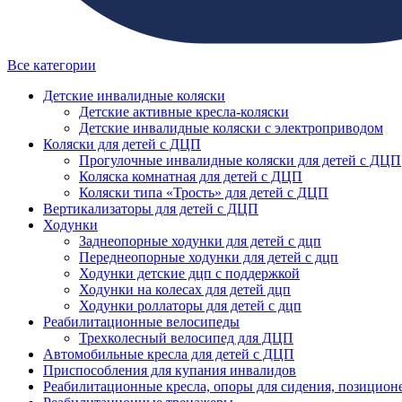
Все категории
Детские инвалидные коляски
Детские активные кресла-коляски
Детские инвалидные коляски с электроприводом
Коляски для детей с ДЦП
Прогулочные инвалидные коляски для детей с ДЦП
Коляска комнатная для детей с ДЦП
Коляски типа «Трость» для детей с ДЦП
Вертикализаторы для детей с ДЦП
Ходунки
Заднеопорные ходунки для детей с дцп
Переднеопорные ходунки для детей с дцп
Ходунки детские дцп с поддержкой
Ходунки на колесах для детей дцп
Ходунки роллаторы для детей с дцп
Реабилитационные велосипеды
Трехколесный велосипед для ДЦП
Автомобильные кресла для детей с ДЦП
Приспособления для купания инвалидов
Реабилитационные кресла, опоры для сидения, позицион