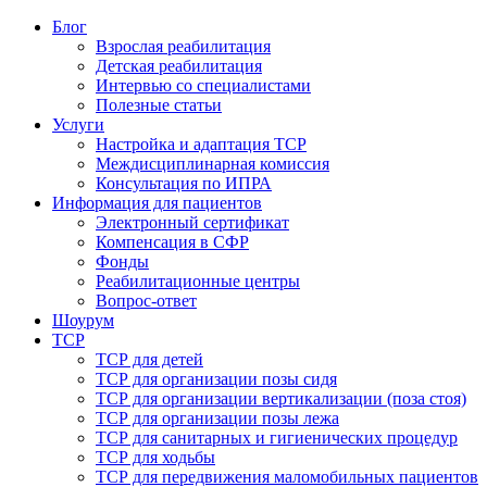
Блог
Взрослая реабилитация
Детская реабилитация
Интервью со специалистами
Полезные статьи
Услуги
Настройка и адаптация ТСР
Междисциплинарная комиссия
Консультация по ИПРА
Информация для пациентов
Электронный сертификат
Компенсация в СФР
Фонды
Реабилитационные центры
Вопрос-ответ
Шоурум
ТСР
ТСР для детей
ТСР для организации позы сидя
ТСР для организации вертикализации (поза стоя)
ТСР для организации позы лежа
ТСР для санитарных и гигиенических процедур
ТСР для ходьбы
ТСР для передвижения маломобильных пациентов