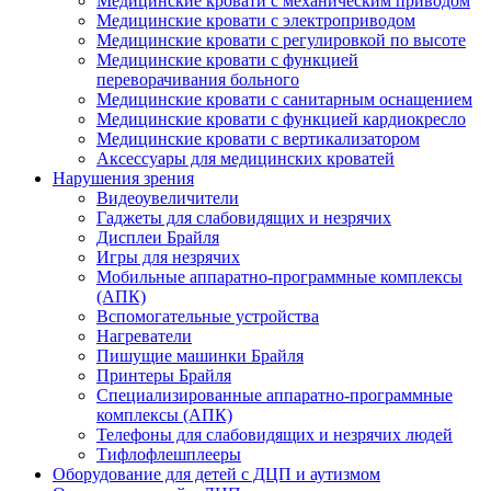
Медицинские кровати с механическим приводом
Медицинские кровати с электроприводом
Медицинские кровати с регулировкой по высоте
Медицинские кровати с функцией
переворачивания больного
Медицинские кровати с санитарным оснащением
Медицинские кровати с функцией кардиокресло
Медицинские кровати с вертикализатором
Аксессуары для медицинских кроватей
Нарушения зрения
Видеоувеличители
Гаджеты для слабовидящих и незрячих
Дисплеи Брайля
Игры для незрячих
Мобильные аппаратно-программные комплексы
(АПК)
Вспомогательные устройства
Нагреватели
Пишущие машинки Брайля
Принтеры Брайля
Специализированные аппаратно-программные
комплексы (АПК)
Телефоны для слабовидящих и незрячих людей
Тифлофлешплееры
Оборудование для детей с ДЦП и аутизмом