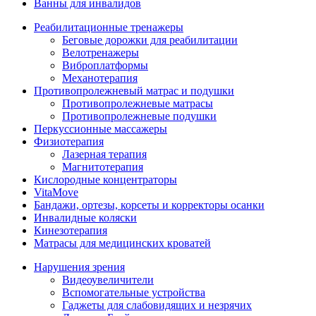
Ванны для инвалидов
Реабилитационные тренажеры
Беговые дорожки для реабилитации
Велотренажеры
Виброплатформы
Механотерапия
Противопролежневый матрас и подушки
Противопролежневые матрасы
Противопролежневые подушки
Перкуссионные массажеры
Физиотерапия
Лазерная терапия
Магнитотерапия
Кислородные концентраторы
VitaMove
Бандажи, ортезы, корсеты и корректоры осанки
Инвалидные коляски
Кинезотерапия
Матрасы для медицинских кроватей
Нарушения зрения
Видеоувеличители
Вспомогательные устройства
Гаджеты для слабовидящих и незрячих