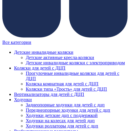
Все категории
Детские инвалидные коляски
Детские активные кресла-коляски
Детские инвалидные коляски с электроприводом
Коляски для детей с ДЦП
Прогулочные инвалидные коляски для детей с
ДЦП
Коляска комнатная для детей с ДЦП
Коляски типа «Трость» для детей с ДЦП
Вертикализаторы для детей с ДЦП
Ходунки
Заднеопорные ходунки для детей с дцп
Переднеопорные ходунки для детей с дцп
Ходунки детские дцп с поддержкой
Ходунки на колесах для детей дцп
Ходунки роллаторы для детей с дцп