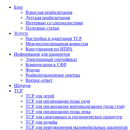
Блог
Взрослая реабилитация
Детская реабилитация
Интервью со специалистами
Полезные статьи
Услуги
Настройка и адаптация ТСР
Междисциплинарная комиссия
Консультация по ИПРА
Информация для пациентов
Электронный сертификат
Компенсация в СФР
Фонды
Реабилитационные центры
Вопрос-ответ
Шоурум
ТСР
ТСР для детей
ТСР для организации позы сидя
ТСР для организации вертикализации (поза стоя)
ТСР для организации позы лежа
ТСР для санитарных и гигиенических процедур
ТСР для ходьбы
ТСР для передвижения маломобильных пациентов