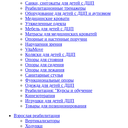
Санки, снегокаты для детей с ДЦП
Реабилитационные тренажеры
Оборудование для детей с ДЦП и аутизмом
Медицинские кровати
Утяжеленные одеяла
Мебель для детей с ДЦП
Матрасы для медицинских кроватей
Опорные и настенные поручни
Нарушения зрения
VitaMove
Коляски для детей с ДЦП
Опоры для стояния
Опоры для сидения
Опоры для лежания
Санитарные стулья
Функциональные опоры
Одежда для детей с ДЦП
Реабилитация: "Курсы и обучение
Кинезотерапия
Игрушки для детей ДЦП
Товары для позиционирования
Взрослая реабилитация
Вертикализаторы
Ходунки