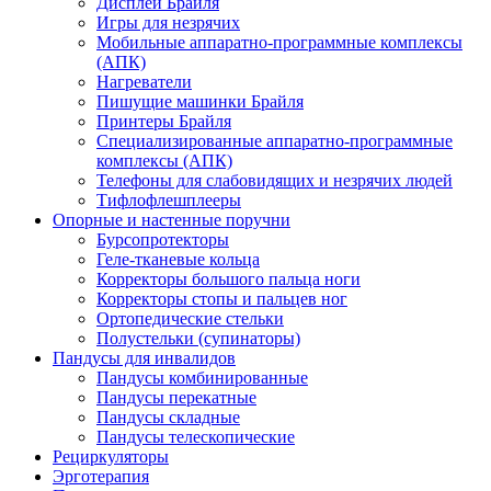
Дисплеи Брайля
Игры для незрячих
Мобильные аппаратно-программные комплексы
(АПК)
Нагреватели
Пишущие машинки Брайля
Принтеры Брайля
Специализированные аппаратно-программные
комплексы (АПК)
Телефоны для слабовидящих и незрячих людей
Тифлофлешплееры
Опорные и настенные поручни
Бурсопротекторы
Геле-тканевые кольца
Корректоры большого пальца ноги
Корректоры стопы и пальцев ног
Ортопедические стельки
Полустельки (супинаторы)
Пандусы для инвалидов
Пандусы комбинированные
Пандусы перекатные
Пандусы складные
Пандусы телескопические
Рециркуляторы
Эрготерапия