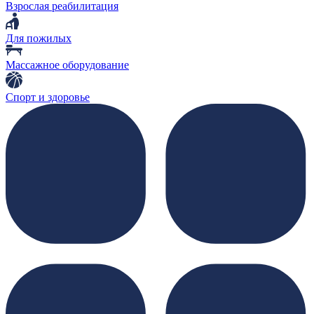
Взрослая реабилитация
Для пожилых
Массажное оборудование
Спорт и здоровье