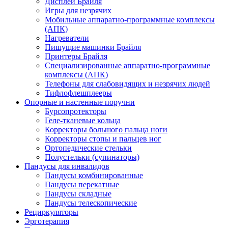
Дисплеи Брайля
Игры для незрячих
Мобильные аппаратно-программные комплексы
(АПК)
Нагреватели
Пишущие машинки Брайля
Принтеры Брайля
Специализированные аппаратно-программные
комплексы (АПК)
Телефоны для слабовидящих и незрячих людей
Тифлофлешплееры
Опорные и настенные поручни
Бурсопротекторы
Геле-тканевые кольца
Корректоры большого пальца ноги
Корректоры стопы и пальцев ног
Ортопедические стельки
Полустельки (супинаторы)
Пандусы для инвалидов
Пандусы комбинированные
Пандусы перекатные
Пандусы складные
Пандусы телескопические
Рециркуляторы
Эрготерапия