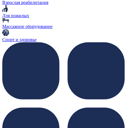
Взрослая реабилитация
Для пожилых
Массажное оборудование
Спорт и здоровье