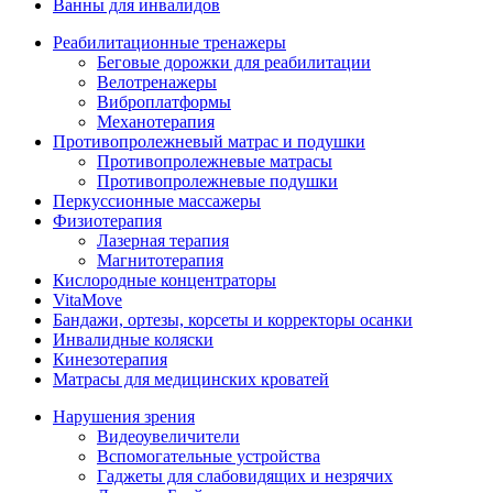
Ванны для инвалидов
Реабилитационные тренажеры
Беговые дорожки для реабилитации
Велотренажеры
Виброплатформы
Механотерапия
Противопролежневый матрас и подушки
Противопролежневые матрасы
Противопролежневые подушки
Перкуссионные массажеры
Физиотерапия
Лазерная терапия
Магнитотерапия
Кислородные концентраторы
VitaMove
Бандажи, ортезы, корсеты и корректоры осанки
Инвалидные коляски
Кинезотерапия
Матрасы для медицинских кроватей
Нарушения зрения
Видеоувеличители
Вспомогательные устройства
Гаджеты для слабовидящих и незрячих