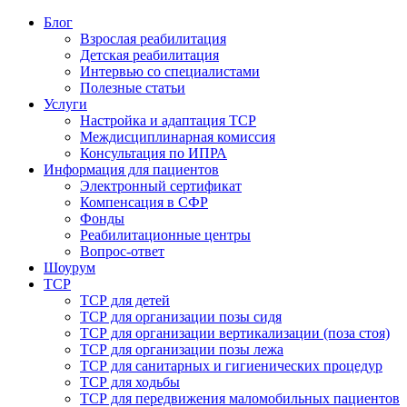
Блог
Взрослая реабилитация
Детская реабилитация
Интервью со специалистами
Полезные статьи
Услуги
Настройка и адаптация ТСР
Междисциплинарная комиссия
Консультация по ИПРА
Информация для пациентов
Электронный сертификат
Компенсация в СФР
Фонды
Реабилитационные центры
Вопрос-ответ
Шоурум
ТСР
ТСР для детей
ТСР для организации позы сидя
ТСР для организации вертикализации (поза стоя)
ТСР для организации позы лежа
ТСР для санитарных и гигиенических процедур
ТСР для ходьбы
ТСР для передвижения маломобильных пациентов