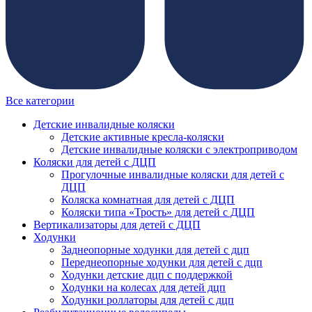
Все категории
Детские инвалидные коляски
Детские активные кресла-коляски
Детские инвалидные коляски с электроприводом
Коляски для детей с ДЦП
Прогулочные инвалидные коляски для детей с
ДЦП
Коляска комнатная для детей с ДЦП
Коляски типа «Трость» для детей с ДЦП
Вертикализаторы для детей с ДЦП
Ходунки
Заднеопорные ходунки для детей с дцп
Переднеопорные ходунки для детей с дцп
Ходунки детские дцп с поддержкой
Ходунки на колесах для детей дцп
Ходунки роллаторы для детей с дцп