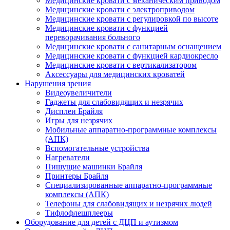
Медицинские кровати с механическим приводом
Медицинские кровати с электроприводом
Медицинские кровати с регулировкой по высоте
Медицинские кровати с функцией
переворачивания больного
Медицинские кровати с санитарным оснащением
Медицинские кровати с функцией кардиокресло
Медицинские кровати с вертикализатором
Аксессуары для медицинских кроватей
Нарушения зрения
Видеоувеличители
Гаджеты для слабовидящих и незрячих
Дисплеи Брайля
Игры для незрячих
Мобильные аппаратно-программные комплексы
(АПК)
Вспомогательные устройства
Нагреватели
Пишущие машинки Брайля
Принтеры Брайля
Специализированные аппаратно-программные
комплексы (АПК)
Телефоны для слабовидящих и незрячих людей
Тифлофлешплееры
Оборудование для детей с ДЦП и аутизмом