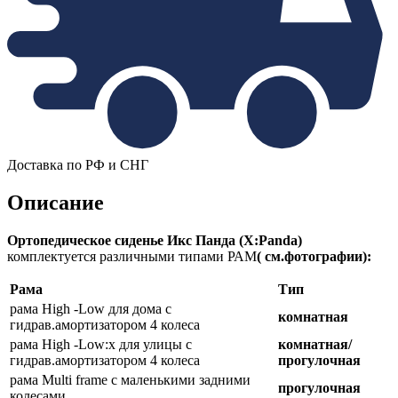
Доставка по РФ и СНГ
Описание
Ортопедическое сиденье Икс Панда (X:Panda)
комплектуется различными типами РАМ
( см.фотографии):
Рама
Тип
рама High -Low для дома с
комнатная
гидрав.амортизатором 4 колеса
рама High -Low:x для улицы с
комнатная/
гидрав.амортизатором 4 колеса
прогулочная
рама Multi framе с маленькими задними
прогулочная
колесами