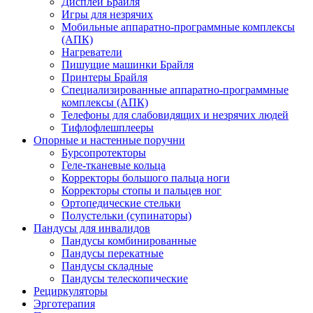
Дисплеи Брайля
Игры для незрячих
Мобильные аппаратно-программные комплексы
(АПК)
Нагреватели
Пишущие машинки Брайля
Принтеры Брайля
Специализированные аппаратно-программные
комплексы (АПК)
Телефоны для слабовидящих и незрячих людей
Тифлофлешплееры
Опорные и настенные поручни
Бурсопротекторы
Геле-тканевые кольца
Корректоры большого пальца ноги
Корректоры стопы и пальцев ног
Ортопедические стельки
Полустельки (супинаторы)
Пандусы для инвалидов
Пандусы комбинированные
Пандусы перекатные
Пандусы складные
Пандусы телескопические
Рециркуляторы
Эрготерапия