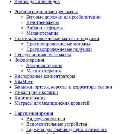
Ванны для инвалидов
Реабилитационные тренажеры
Беговые дорожки для реабилитации
Велотренажеры
Виброплатформы
Механотерапия
Противопролежневый матрас и подушки
Противопролежневые матрасы
Противопролежневые подушки
Перкуссионные массажеры
Физиотерапия
Лазерная терапия
Магнитотерапия
Кислородные концентраторы
VitaMove
Бандажи, ортезы, корсеты и корректоры осанки
Инвалидные коляски
Кинезотерапия
Матрасы для медицинских кроватей
Нарушения зрения
Видеоувеличители
Вспомогательные устройства
Гаджеты для слабовидящих и незрячих