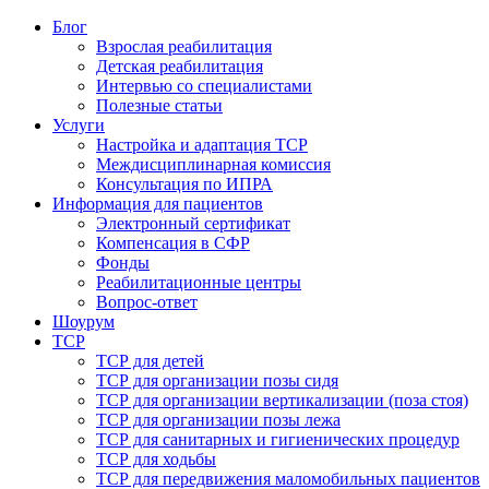
Блог
Взрослая реабилитация
Детская реабилитация
Интервью со специалистами
Полезные статьи
Услуги
Настройка и адаптация ТСР
Междисциплинарная комиссия
Консультация по ИПРА
Информация для пациентов
Электронный сертификат
Компенсация в СФР
Фонды
Реабилитационные центры
Вопрос-ответ
Шоурум
ТСР
ТСР для детей
ТСР для организации позы сидя
ТСР для организации вертикализации (поза стоя)
ТСР для организации позы лежа
ТСР для санитарных и гигиенических процедур
ТСР для ходьбы
ТСР для передвижения маломобильных пациентов