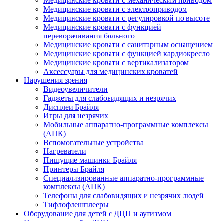
Медицинские кровати с механическим приводом
Медицинские кровати с электроприводом
Медицинские кровати с регулировкой по высоте
Медицинские кровати с функцией
переворачивания больного
Медицинские кровати с санитарным оснащением
Медицинские кровати с функцией кардиокресло
Медицинские кровати с вертикализатором
Аксессуары для медицинских кроватей
Нарушения зрения
Видеоувеличители
Гаджеты для слабовидящих и незрячих
Дисплеи Брайля
Игры для незрячих
Мобильные аппаратно-программные комплексы
(АПК)
Вспомогательные устройства
Нагреватели
Пишущие машинки Брайля
Принтеры Брайля
Специализированные аппаратно-программные
комплексы (АПК)
Телефоны для слабовидящих и незрячих людей
Тифлофлешплееры
Оборудование для детей с ДЦП и аутизмом