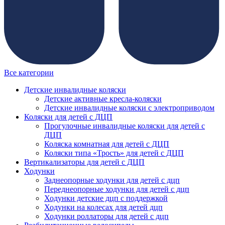
Все категории
Детские инвалидные коляски
Детские активные кресла-коляски
Детские инвалидные коляски с электроприводом
Коляски для детей с ДЦП
Прогулочные инвалидные коляски для детей с
ДЦП
Коляска комнатная для детей с ДЦП
Коляски типа «Трость» для детей с ДЦП
Вертикализаторы для детей с ДЦП
Ходунки
Заднеопорные ходунки для детей с дцп
Переднеопорные ходунки для детей с дцп
Ходунки детские дцп с поддержкой
Ходунки на колесах для детей дцп
Ходунки роллаторы для детей с дцп