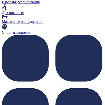
Взрослая реабилитация
Для пожилых
Массажное оборудование
Спорт и здоровье