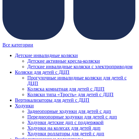
Все категории
Детские инвалидные коляски
Детские активные кресла-коляски
Детские инвалидные коляски с электроприводом
Коляски для детей с ДЦП
Прогулочные инвалидные коляски для детей с
ДЦП
Коляска комнатная для детей с ДЦП
Коляски типа «Трость» для детей с ДЦП
Вертикализаторы для детей с ДЦП
Ходунки
Заднеопорные ходунки для детей с дцп
Переднеопорные ходунки для детей с дцп
Ходунки детские дцп с поддержкой
Ходунки на колесах для детей дцп
Ходунки роллаторы для детей с дцп