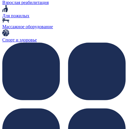
Взрослая реабилитация
Для пожилых
Массажное оборудование
Спорт и здоровье