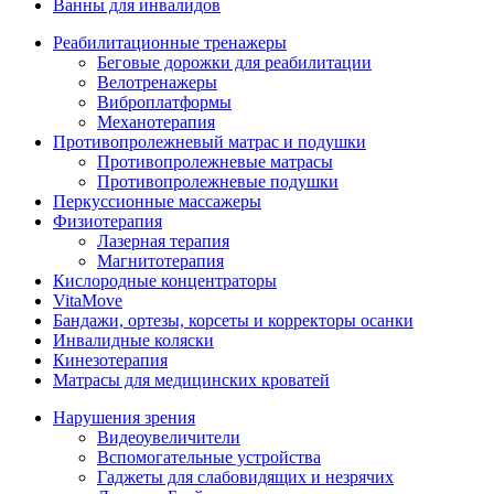
Ванны для инвалидов
Реабилитационные тренажеры
Беговые дорожки для реабилитации
Велотренажеры
Виброплатформы
Механотерапия
Противопролежневый матрас и подушки
Противопролежневые матрасы
Противопролежневые подушки
Перкуссионные массажеры
Физиотерапия
Лазерная терапия
Магнитотерапия
Кислородные концентраторы
VitaMove
Бандажи, ортезы, корсеты и корректоры осанки
Инвалидные коляски
Кинезотерапия
Матрасы для медицинских кроватей
Нарушения зрения
Видеоувеличители
Вспомогательные устройства
Гаджеты для слабовидящих и незрячих