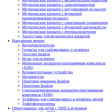
Медицинские кровати с механическим приводом
Медицинские кровати с электроприводом
Медицинские кровати с регулировкой по высоте
Медицинские кровати с функцией
переворачивания больного
Медицинские кровати с санитарным оснащением
Медицинские кровати с функцией кардиокресло
Медицинские кровати с вертикализатором
Аксессуары для медицинских кроватей
Нарушения зрения
Видеоувеличители
Гаджеты для слабовидящих и незрячих
Дисплеи Брайля
Игры для незрячих
Мобильные аппаратно-программные комплексы
(АПК)
Вспомогательные устройства
Нагреватели
Пишущие машинки Брайля
Принтеры Брайля
Специализированные аппаратно-программные
комплексы (АПК)
Телефоны для слабовидящих и незрячих людей
Тифлофлешплееры
Оборудование для детей с ДЦП и аутизмом