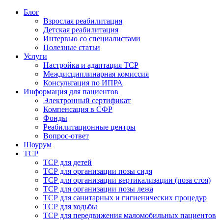
Блог
Взрослая реабилитация
Детская реабилитация
Интервью со специалистами
Полезные статьи
Услуги
Настройка и адаптация ТСР
Междисциплинарная комиссия
Консультация по ИПРА
Информация для пациентов
Электронный сертификат
Компенсация в СФР
Фонды
Реабилитационные центры
Вопрос-ответ
Шоурум
ТСР
ТСР для детей
ТСР для организации позы сидя
ТСР для организации вертикализации (поза стоя)
ТСР для организации позы лежа
ТСР для санитарных и гигиенических процедур
ТСР для ходьбы
ТСР для передвижения маломобильных пациентов