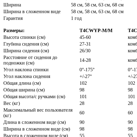
Ширина
58 см, 58 см, 63 см, 68 см
Ширина в сложенном виде
58 см, 58 см, 63 см, 68 см
Гарантия
1 год
Размеры:
T4CWYP-M/M
T4
Высота спинки (см)
45-60
ком
Глубина сидения (см)
27-31
ком
Ширина сидения (см)
26/30
ком
Расстояние от сидения до
14-28
ком
подножки (см)
Угол наклона спинки
0°-175°
0°-1
Угол наклона сидения
+/-27°
+/-2
Общая длина (см)
102
102
Общая ширина (см)
98
98
Общая высота/с ручками (см)
101
101
Вес (кг)
28
28
Максимальный вес пользователя
60
60
(кг)
Длина в сложенном виде (см)
90
90
Ширина в сложенном виде (см)
98
98
Высота в сложенном виде (см)
55
55