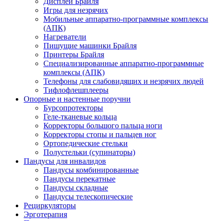
Дисплеи Брайля
Игры для незрячих
Мобильные аппаратно-программные комплексы
(АПК)
Нагреватели
Пишущие машинки Брайля
Принтеры Брайля
Специализированные аппаратно-программные
комплексы (АПК)
Телефоны для слабовидящих и незрячих людей
Тифлофлешплееры
Опорные и настенные поручни
Бурсопротекторы
Геле-тканевые кольца
Корректоры большого пальца ноги
Корректоры стопы и пальцев ног
Ортопедические стельки
Полустельки (супинаторы)
Пандусы для инвалидов
Пандусы комбинированные
Пандусы перекатные
Пандусы складные
Пандусы телескопические
Рециркуляторы
Эрготерапия