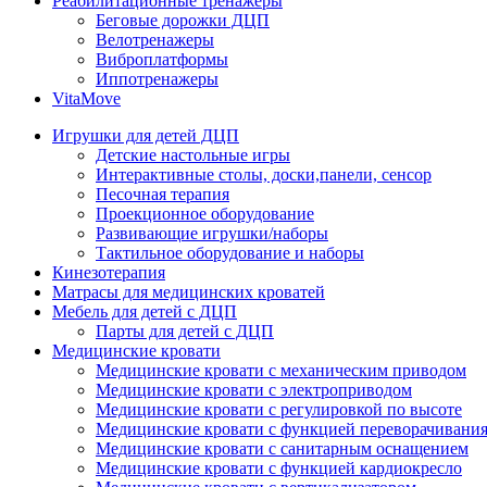
Реабилитационные тренажеры
Беговые дорожки ДЦП
Велотренажеры
Виброплатформы
Иппотренажеры
VitaMove
Игрушки для детей ДЦП
Детские настольные игры
Интерактивные столы, доски,панели, сенсор
Песочная терапия
Проекционное оборудование
Развивающие игрушки/наборы
Тактильное оборудование и наборы
Кинезотерапия
Матрасы для медицинских кроватей
Мебель для детей с ДЦП
Парты для детей с ДЦП
Медицинские кровати
Медицинские кровати с механическим приводом
Медицинские кровати с электроприводом
Медицинские кровати с регулировкой по высоте
Медицинские кровати с функцией переворачивания
Медицинские кровати с санитарным оснащением
Медицинские кровати с функцией кардиокресло