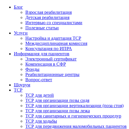
Блог
Взрослая реабилитация
Детская реабилитация
Интервью со специалистами
Полезные статьи
Услуги
Настройка и адаптация ТСР
Междисциплинарная комиссия
Консультация по ИПРА
Информация для пациентов
Электронный сертификат
Компенсация в СФР
Фонды
Реабилитационные центры
Вопрос-ответ
Шоурум
ТСР
ТСР для детей
ТСР для организации позы сидя
ТСР для организации вертикализации (поза стоя)
ТСР для организации позы лежа
ТСР для санитарных и гигиенических процедур
ТСР для ходьбы
ТСР для передвижения маломобильных пациентов