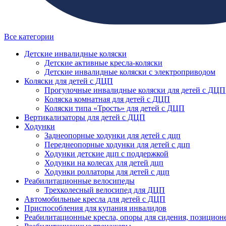
Все категории
Детские инвалидные коляски
Детские активные кресла-коляски
Детские инвалидные коляски с электроприводом
Коляски для детей с ДЦП
Прогулочные инвалидные коляски для детей с ДЦП
Коляска комнатная для детей с ДЦП
Коляски типа «Трость» для детей с ДЦП
Вертикализаторы для детей с ДЦП
Ходунки
Заднеопорные ходунки для детей с дцп
Переднеопорные ходунки для детей с дцп
Ходунки детские дцп с поддержкой
Ходунки на колесах для детей дцп
Ходунки роллаторы для детей с дцп
Реабилитационные велосипеды
Трехколесный велосипед для ДЦП
Автомобильные кресла для детей с ДЦП
Приспособления для купания инвалидов
Реабилитационные кресла, опоры для сидения, позицион