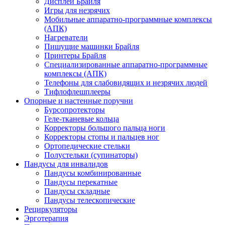
Дисплеи Брайля
Игры для незрячих
Мобильные аппаратно-программные комплексы
(АПК)
Нагреватели
Пишущие машинки Брайля
Принтеры Брайля
Специализированные аппаратно-программные
комплексы (АПК)
Телефоны для слабовидящих и незрячих людей
Тифлофлешплееры
Опорные и настенные поручни
Бурсопротекторы
Геле-тканевые кольца
Корректоры большого пальца ноги
Корректоры стопы и пальцев ног
Ортопедические стельки
Полустельки (супинаторы)
Пандусы для инвалидов
Пандусы комбинированные
Пандусы перекатные
Пандусы складные
Пандусы телескопические
Рециркуляторы
Эрготерапия