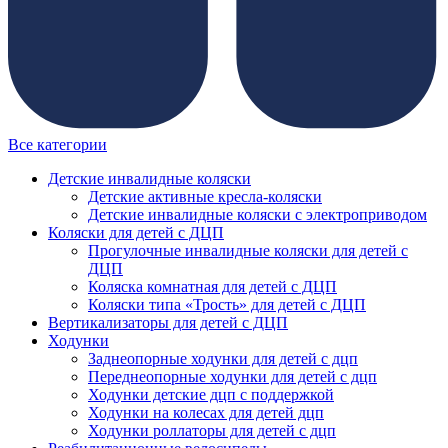
Все категории
Детские инвалидные коляски
Детские активные кресла-коляски
Детские инвалидные коляски с электроприводом
Коляски для детей с ДЦП
Прогулочные инвалидные коляски для детей с
ДЦП
Коляска комнатная для детей с ДЦП
Коляски типа «Трость» для детей с ДЦП
Вертикализаторы для детей с ДЦП
Ходунки
Заднеопорные ходунки для детей с дцп
Переднеопорные ходунки для детей с дцп
Ходунки детские дцп с поддержкой
Ходунки на колесах для детей дцп
Ходунки роллаторы для детей с дцп