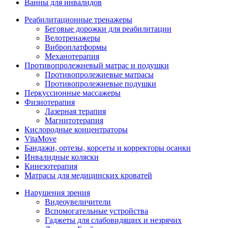
Ванны для инвалидов
Реабилитационные тренажеры
Беговые дорожки для реабилитации
Велотренажеры
Виброплатформы
Механотерапия
Противопролежневый матрас и подушки
Противопролежневые матрасы
Противопролежневые подушки
Перкуссионные массажеры
Физиотерапия
Лазерная терапия
Магнитотерапия
Кислородные концентраторы
VitaMove
Бандажи, ортезы, корсеты и корректоры осанки
Инвалидные коляски
Кинезотерапия
Матрасы для медицинских кроватей
Нарушения зрения
Видеоувеличители
Вспомогательные устройства
Гаджеты для слабовидящих и незрячих