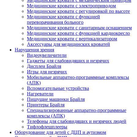
Медицинские кровати с механическим приводом
Медицинские кровати с электроприводом
Медицинские кровати с регулировкой по высоте
Медицинские кровати с функцией
переворачивания больного
Медицинские кровати с санитарным оснащением
Медицинские кровати с функцией кардиокресло
Медицинские кровати с вертикализатором
Аксессуары для медицинских кроватей
Нарушения зрения
Видеоувеличители
Гаджеты для слабовидящих и незрячих
Дисплеи Брайля
Игры для незрячих
Мобильные аппаратно-программные комплексы
(АПК)
Вспомогательные устройства
Нагреватели
Пишущие машинки Брайля
Принтеры Брайля
Специализированные аппаратно-программные
комплексы (АПК)
Телефоны для слабовидящих и незрячих людей
Тифлофлешплееры
Оборудование для детей с ДЦП и аутизмом