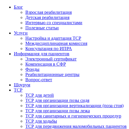
Блог
Взрослая реабилитация
Детская реабилитация
Интервью со специалистами
Полезные статьи
Услуги
Настройка и адаптация ТСР
Междисциплинарная комиссия
Консультация по ИПРА
Информация для пациентов
Электронный сертификат
Компенсация в СФР
Фонды
Реабилитационные центры
Вопрос-ответ
Шоурум
ТСР
ТСР для детей
ТСР для организации позы сидя
ТСР для организации вертикализации (поза стоя)
ТСР для организации позы лежа
ТСР для санитарных и гигиенических процедур
ТСР для ходьбы
ТСР для передвижения маломобильных пациентов