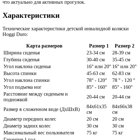
что актуально для активных прогулок.
Характеристики
Технические характеристики детской инвалидной коляски
Hoggi Duro:
Карта размеров
Размер 1
Размер 2
Ширина сиденья
23-34 см
28-39 см
Глубина сиденья
30-40 см
35-45 см
Угол наклона сиденья
16° или 20°
16° или 20°
Высота спинки
45-63 см
62-83 см
Угол наклона спинки
78° - 120°
78 ° - 120 °
Угол подъема ног
85° - 160°
85° - 160°
Расстояние между сиденьем и
20-44 см
20-44 см
подножкой
84х61х35
84х66х38
Размер в сложенном виде (ДхШхВ)
см
см
Диаметр передних колес
20 см
20 см
Диаметр задних колес
30 см
30 см
Максимальный вес пользователя
75 кг
75 кг
Гарантия 1 год