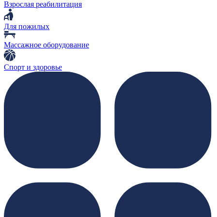
Взрослая реабилитация
Для пожилых
Массажное оборудование
Спорт и здоровье