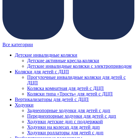
Все категории
Детские инвалидные коляски
Детские активные кресла-коляски
Детские инвалидные коляски с электроприводом
Коляски для детей с ДЦП
Прогулочные инвалидные коляски для детей с
ДЦП
Коляска комнатная для детей с ДЦП
Коляски типа «Трость» для детей с ДЦП
Вертикализаторы для детей с ДЦП
Ходунки
Заднеопорные ходунки для детей с дцп
Переднеопорные ходунки для детей с дцп
Ходунки детские дцп с поддержкой
Ходунки на колесах для детей дцп
Ходунки роллаторы для детей с дцп