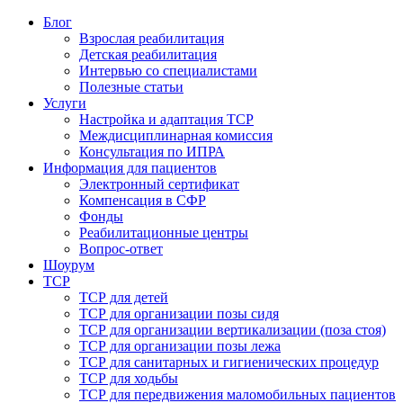
Блог
Взрослая реабилитация
Детская реабилитация
Интервью со специалистами
Полезные статьи
Услуги
Настройка и адаптация ТСР
Междисциплинарная комиссия
Консультация по ИПРА
Информация для пациентов
Электронный сертификат
Компенсация в СФР
Фонды
Реабилитационные центры
Вопрос-ответ
Шоурум
ТСР
ТСР для детей
ТСР для организации позы сидя
ТСР для организации вертикализации (поза стоя)
ТСР для организации позы лежа
ТСР для санитарных и гигиенических процедур
ТСР для ходьбы
ТСР для передвижения маломобильных пациентов