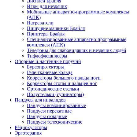
Дисплеи Брайля
Игры для незрячих
Мобильные аппаратно-программные комплексы
(АПК)
Нагреватели
Пишущие машинки Брайля
Принтеры Брайля
Специализированные аппаратно-программные
комплексы (АПК)
Телефоны для слабовидящих и незрячих людей
Тифлофлешплееры
Опорные и настенные поручни
Бурсопротекторы
Геле-тканевые кольца
Корректоры большого пальца ноги
Корректоры стопы и пальцев ног
Ортопедические стельки
Полустельки (супинаторы)
Пандусы для инвалидов
Пандусы комбинированные
Пандусы перекатные
Пандусы складные
Пандусы телескопические
Рециркуляторы
Эрготерапия