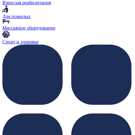
Взрослая реабилитация
Для пожилых
Массажное оборудование
Спорт и здоровье