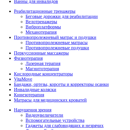
Ванны для инвалидов
Реабилитационные тренажеры
Беговые дорожки для реабилитации
Велотренажеры
Виброплатформы
Механотерапия
Противопролежневый матрас и подушки
Противопролежневые матрасы
Противопролежневые подушки
Перкуссионные массажеры
Физиотерапия
Лазерная терапия
Магнитотерапия
Кислородные концентраторы
VitaMove
Бандажи, ортезы, корсеты и корректоры осанки
Инвалидные коляски
Кинезотерапия
Матрасы для медицинских кроватей
Нарушения зрения
Видеоувеличители
Вспомогательные устройства
Гаджеты для слабовидящих и незрячих