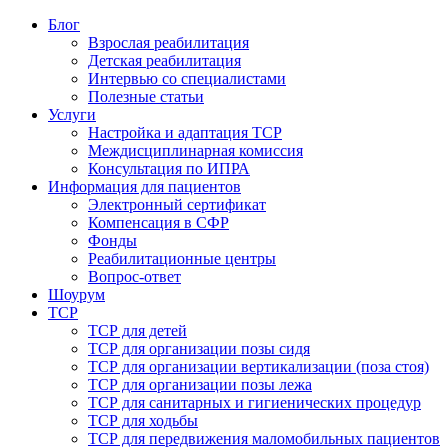
Блог
Взрослая реабилитация
Детская реабилитация
Интервью со специалистами
Полезные статьи
Услуги
Настройка и адаптация ТСР
Междисциплинарная комиссия
Консультация по ИПРА
Информация для пациентов
Электронный сертификат
Компенсация в СФР
Фонды
Реабилитационные центры
Вопрос-ответ
Шоурум
ТСР
ТСР для детей
ТСР для организации позы сидя
ТСР для организации вертикализации (поза стоя)
ТСР для организации позы лежа
ТСР для санитарных и гигиенических процедур
ТСР для ходьбы
ТСР для передвижения маломобильных пациентов