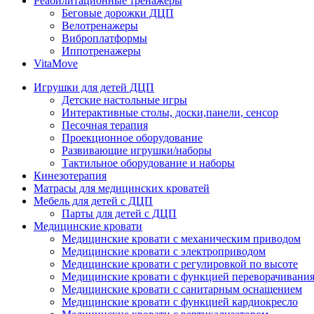
Реабилитационные тренажеры
Беговые дорожки ДЦП
Велотренажеры
Виброплатформы
Иппотренажеры
VitaMove
Игрушки для детей ДЦП
Детские настольные игры
Интерактивные столы, доски,панели, сенсор
Песочная терапия
Проекционное оборудование
Развивающие игрушки/наборы
Тактильное оборудование и наборы
Кинезотерапия
Матрасы для медицинских кроватей
Мебель для детей с ДЦП
Парты для детей с ДЦП
Медицинские кровати
Медицинские кровати с механическим приводом
Медицинские кровати с электроприводом
Медицинские кровати с регулировкой по высоте
Медицинские кровати с функцией переворачивания
Медицинские кровати с санитарным оснащением
Медицинские кровати с функцией кардиокресло