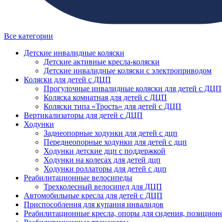
Все категории
Детские инвалидные коляски
Детские активные кресла-коляски
Детские инвалидные коляски с электроприводом
Коляски для детей с ДЦП
Прогулочные инвалидные коляски для детей с ДЦП
Коляска комнатная для детей с ДЦП
Коляски типа «Трость» для детей с ДЦП
Вертикализаторы для детей с ДЦП
Ходунки
Заднеопорные ходунки для детей с дцп
Переднеопорные ходунки для детей с дцп
Ходунки детские дцп с поддержкой
Ходунки на колесах для детей дцп
Ходунки роллаторы для детей с дцп
Реабилитационные велосипеды
Трехколесный велосипед для ДЦП
Автомобильные кресла для детей с ДЦП
Приспособления для купания инвалидов
Реабилитационные кресла, опоры для сидения, позицион