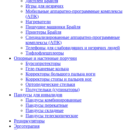
Дисплеи Брайля
Игры для незрячих
Мобильные аппаратно-программные комплексы
(АПК)
Нагреватели
Пишущие машинки Брайля
Принтеры Брайля
Специализированные аппаратно-программные
комплексы (АПК)
Телефоны для слабовидящих и незрячих людей
Тифлофлешплееры
Опорные и настенные поручни
Бурсопротекторы
Геле-тканевые кольца
Корректоры большого пальца ноги
Корректоры стопы и пальцев ног
Ортопедические стельки
Полустельки (супинаторы)
Пандусы для инвалидов
Пандусы комбинированные
Пандусы перекатные
Пандусы складные
Пандусы телескопические
Рециркуляторы
Эрготерапия