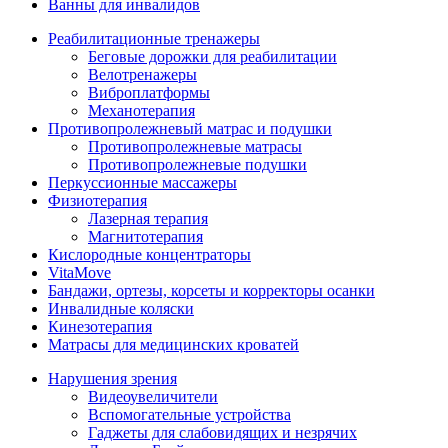
Ванны для инвалидов
Реабилитационные тренажеры
Беговые дорожки для реабилитации
Велотренажеры
Виброплатформы
Механотерапия
Противопролежневый матрас и подушки
Противопролежневые матрасы
Противопролежневые подушки
Перкуссионные массажеры
Физиотерапия
Лазерная терапия
Магнитотерапия
Кислородные концентраторы
VitaMove
Бандажи, ортезы, корсеты и корректоры осанки
Инвалидные коляски
Кинезотерапия
Матрасы для медицинских кроватей
Нарушения зрения
Видеоувеличители
Вспомогательные устройства
Гаджеты для слабовидящих и незрячих