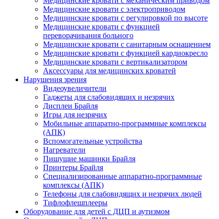
Медицинские кровати с механическим приводом
Медицинские кровати с электроприводом
Медицинские кровати с регулировкой по высоте
Медицинские кровати с функцией
переворачивания больного
Медицинские кровати с санитарным оснащением
Медицинские кровати с функцией кардиокресло
Медицинские кровати с вертикализатором
Аксессуары для медицинских кроватей
Нарушения зрения
Видеоувеличители
Гаджеты для слабовидящих и незрячих
Дисплеи Брайля
Игры для незрячих
Мобильные аппаратно-программные комплексы
(АПК)
Вспомогательные устройства
Нагреватели
Пишущие машинки Брайля
Принтеры Брайля
Специализированные аппаратно-программные
комплексы (АПК)
Телефоны для слабовидящих и незрячих людей
Тифлофлешплееры
Оборудование для детей с ДЦП и аутизмом