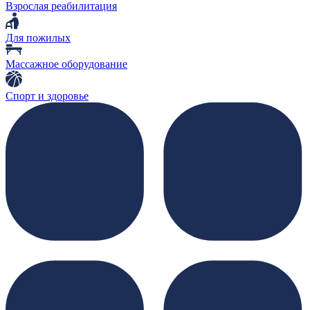
Взрослая реабилитация
Для пожилых
Массажное оборудование
Спорт и здоровье