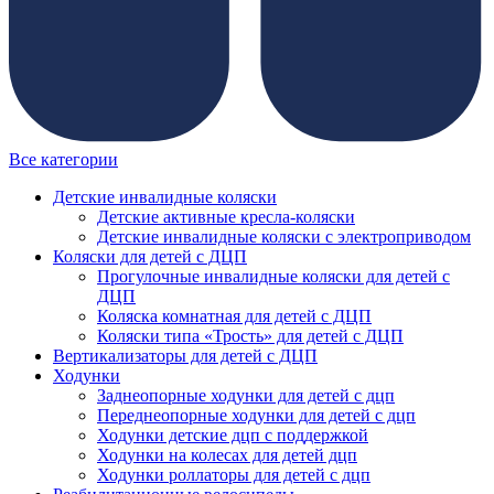
Все категории
Детские инвалидные коляски
Детские активные кресла-коляски
Детские инвалидные коляски с электроприводом
Коляски для детей с ДЦП
Прогулочные инвалидные коляски для детей с
ДЦП
Коляска комнатная для детей с ДЦП
Коляски типа «Трость» для детей с ДЦП
Вертикализаторы для детей с ДЦП
Ходунки
Заднеопорные ходунки для детей с дцп
Переднеопорные ходунки для детей с дцп
Ходунки детские дцп с поддержкой
Ходунки на колесах для детей дцп
Ходунки роллаторы для детей с дцп