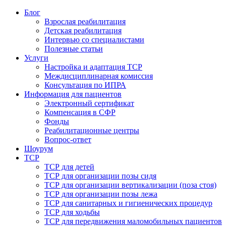
Блог
Взрослая реабилитация
Детская реабилитация
Интервью со специалистами
Полезные статьи
Услуги
Настройка и адаптация ТСР
Междисциплинарная комиссия
Консультация по ИПРА
Информация для пациентов
Электронный сертификат
Компенсация в СФР
Фонды
Реабилитационные центры
Вопрос-ответ
Шоурум
ТСР
ТСР для детей
ТСР для организации позы сидя
ТСР для организации вертикализации (поза стоя)
ТСР для организации позы лежа
ТСР для санитарных и гигиенических процедур
ТСР для ходьбы
ТСР для передвижения маломобильных пациентов