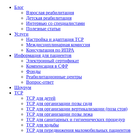
Блог
Взрослая реабилитация
Детская реабилитация
Интервью со специалистами
Полезные статьи
Услуги
Настройка и адаптация ТСР
Междисциплинарная комиссия
Консультация по ИПРА
Информация для пациентов
Электронный сертификат
Компенсация в СФР
Фонды
Реабилитационные центры
Вопрос-ответ
Шоурум
ТСР
ТСР для детей
ТСР для организации позы сидя
ТСР для организации вертикализации (поза стоя)
ТСР для организации позы лежа
ТСР для санитарных и гигиенических процедур
ТСР для ходьбы
ТСР для передвижения маломобильных пациентов