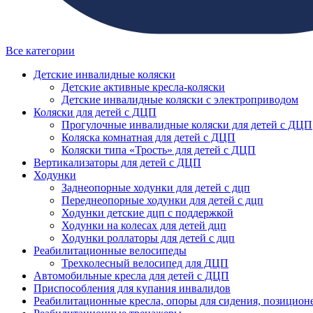
Все категории
Детские инвалидные коляски
Детские активные кресла-коляски
Детские инвалидные коляски с электроприводом
Коляски для детей с ДЦП
Прогулочные инвалидные коляски для детей с ДЦП
Коляска комнатная для детей с ДЦП
Коляски типа «Трость» для детей с ДЦП
Вертикализаторы для детей с ДЦП
Ходунки
Заднеопорные ходунки для детей с дцп
Переднеопорные ходунки для детей с дцп
Ходунки детские дцп с поддержкой
Ходунки на колесах для детей дцп
Ходунки роллаторы для детей с дцп
Реабилитационные велосипеды
Трехколесный велосипед для ДЦП
Автомобильные кресла для детей с ДЦП
Приспособления для купания инвалидов
Реабилитационные кресла, опоры для сидения, позицион