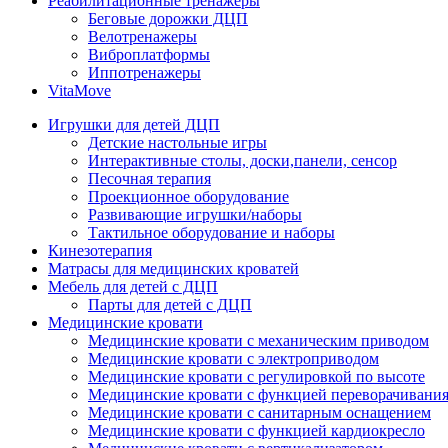
Реабилитационные тренажеры
Беговые дорожки ДЦП
Велотренажеры
Виброплатформы
Иппотренажеры
VitaMove
Игрушки для детей ДЦП
Детские настольные игры
Интерактивные столы, доски,панели, сенсор
Песочная терапия
Проекционное оборудование
Развивающие игрушки/наборы
Тактильное оборудование и наборы
Кинезотерапия
Матрасы для медицинских кроватей
Мебель для детей с ДЦП
Парты для детей с ДЦП
Медицинские кровати
Медицинские кровати с механическим приводом
Медицинские кровати с электроприводом
Медицинские кровати с регулировкой по высоте
Медицинские кровати с функцией переворачивания
Медицинские кровати с санитарным оснащением
Медицинские кровати с функцией кардиокресло